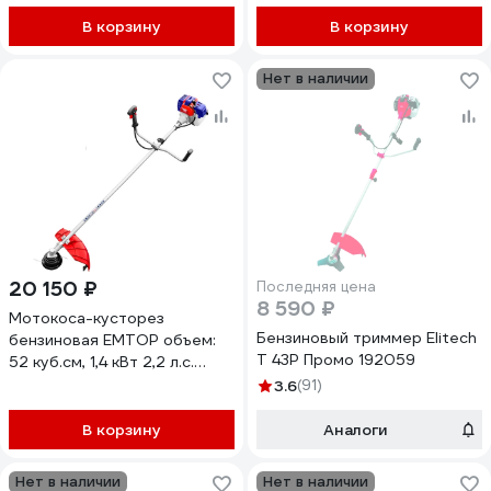
В корзину
В корзину
Нет в наличии
20 150 ₽
Последняя цена
8 590 ₽
Мотокоса-кусторез
Бензиновый триммер Elitech
бензиновая EMTOP объем:
Т 43Р Промо 192059
52 куб.см, 1,4 кВт 2,2 л.с.
9000 об/мин, максимальная
3.6
(91)
длина реза: 420 EGTC5212
В корзину
Аналоги
Нет в наличии
Нет в наличии