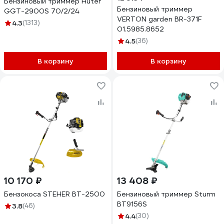
Бензиновый триммер Huter
Бензиновый триммер
GGT-2900S 70/2/24
VERTON garden BR-371F
4.3
(1313)
01.5985.8652
4.5
(36)
В корзину
В корзину
10 170 ₽
13 408 ₽
Бензокоса STEHER BT-2500
Бензиновый триммер Sturm
BT9156S
3.8
(46)
4.4
(30)