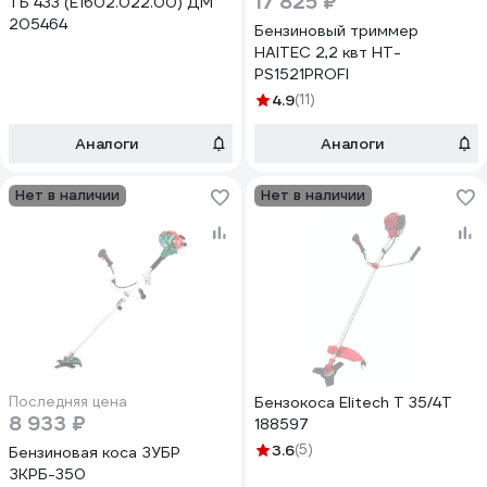
17 825 ₽
ТБ 433 (E1602.022.00) ДМ
205464
Бензиновый триммер
HAITEC 2,2 квт HT-
PS1521PROFI
4.9
(11)
Аналоги
Аналоги
Нет в наличии
Нет в наличии
Последняя цена
Бензокоса Elitech Т 35/4Т
8 933 ₽
188597
3.6
(5)
Бензиновая коса ЗУБР
ЗКРБ-350