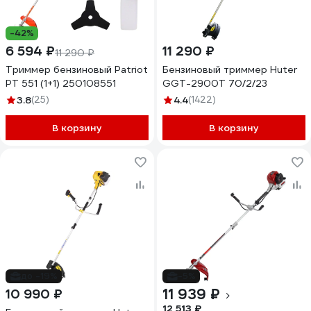
-42%
6 594 ₽
11 290 ₽
11 290 ₽
Триммер бензиновый Patriot
Бензиновый триммер Huter
PT 551 (1+1) 250108551
GGT-2900T 70/2/23
3.8
(25)
4.4
(1422)
В корзину
В корзину
до -19%
-5%
11 939 ₽
10 990 ₽
12 513 ₽