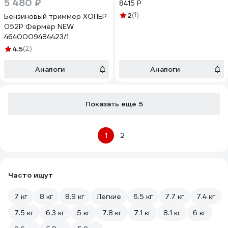
5 480 ₽
8415 P
2
(1)
Бензиновый триммер ХОПЕР
052Р Фермер NEW
4640009484423/1
4.5
(2)
Аналоги
Аналоги
Показать еще 5
1
2
Часто ищут
7 кг
8 кг
8.9 кг
Легкие
6.5 кг
7.7 кг
7.4 кг
7.5 кг
6.3 кг
5 кг
7.8 кг
7.1 кг
8.1 кг
6 кг