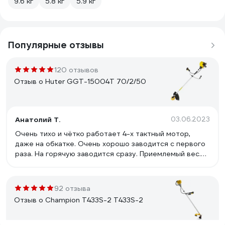
9.6 кг
5.8 кг
5.9 кг
Популярные отзывы
120 отзывов
Отзыв о Huter GGT-15004Т 70/2/50
Анатолий Т.
03.06.2023
Очень тихо и чётко работает 4-х тактный мотор,
даже на обкатке. Очень хорошо заводится с первого
раза. На горячую заводится сразу. Приемлемый вес.
Удобная горловина для залива и слива масла. Пробка
бензобака не подтекает. Удобная горловина залива
бензина. Неплохая развесовка. Заведённый двигатель
92 отзыва
случайно перевернулся вниз клапанами и не
Отзыв о Champion Т433S-2 Т433S-2
пострадал. Даже обороты холостого хода не упали.
Масло в цилиндр не попало. Нет вибрации на штанге.