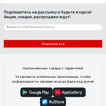
Гера
02.03.2020
Подпишитесь
на рассылку
и будьте в курсе!
Мощный и надежный триммер, очень качественное
Акции, скидки, распродажи ждут!
исполнение, о нюансах эксплуатации расскажу в
комментариях.
Подписаться
Оригинальные товары с гарантией!
Установите мобильное приложение, чтобы
информация по заказам всегда была под рукой