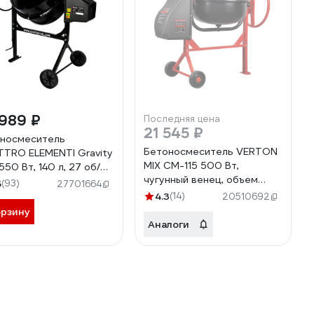
989 ₽
Последняя цена
21 545 ₽
носмеситель
Бетоносмеситель VERTON
TRO ELEMENTI Gravity
MIX СМ-115 500 Вт,
550 Вт, 140 л, 27 об/
чугунный венец, объем
 замес 65 л,
5
(93)
27701664
бака 115 л 01.5985.6433
амидный венец) 916-
4.3
(14)
20510692
орзину
Аналоги