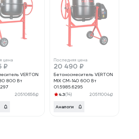
я цена
Последняя цена
5 ₽
20 490 ₽
меситель VERTON
Бетоносмеситель VERTON
80 800 Вт
MIX СМ-140 600 Вт
6297
01.5985.6295
4.3
(14)
20510656
20511004
Аналоги