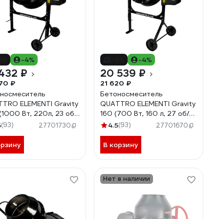
5%
-4%
-5%
-4%
432 ₽
20 539 ₽
70 ₽
21 620 ₽
носмеситель
Бетоносмеситель
TRO ELEMENTI Gravity
QUATTRO ELEMENTI Gravity
(1000 Вт, 220л, 23 об/
160 (700 Вт, 160 л, 27 об/
 замес 129 л,
мин., замес 70 л,
5
(93)
4.5
(93)
27701730
27701670
амидный венец) 916-
полиамидный венец) 916-
011
орзину
В корзину
Нет в наличии