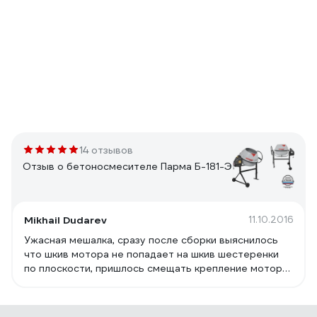
14 отзывов
Отзыв о бетоносмесителе Парма Б-181-Э
Mikhail Dudarev
11.10.2016
Ужасная мешалка, сразу после сборки выяснилось
что шкив мотора не попадает на шкив шестеренки
по плоскости, пришлось смещать крепление мотора.
После запуска оказалось что барабан яйцом, в
одном положение шестярня не цепляет венец, в
другом слишком плотно давит, что аж глохет. Кое