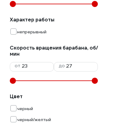
Характер работы
непрерывный
Скорость вращения барабана, об/
мин
от
до
Цвет
черный
черный/желтый