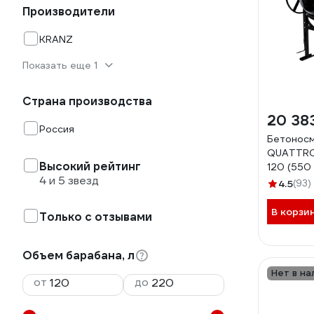
Производители
KRANZ
Показать еще 1
Страна производства
20 38
Россия
Бетонос
QUATTRO 
Высокий рейтинг
120 (550 
4 и 5 звезд
мин., зам
4.5
(93)
полиамид
991
В корзи
Только с отзывами
Объем барабана, л
Нет в на
от
до