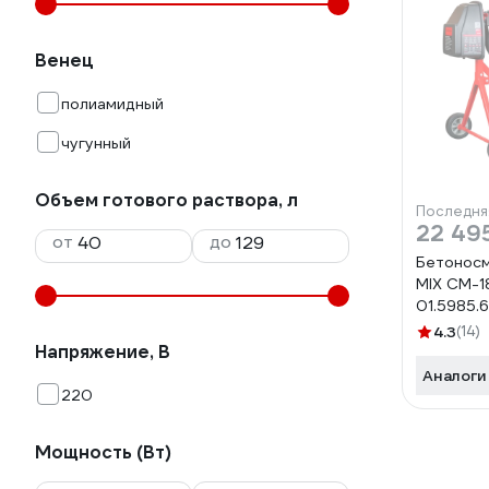
Венец
полиамидный
чугунный
Объем готового раствора, л
Последня
22 49
от
до
Бетонос
MIX СМ-1
01.5985.
4.3
(14)
Напряжение, В
Аналоги
220
Мощность (Вт)