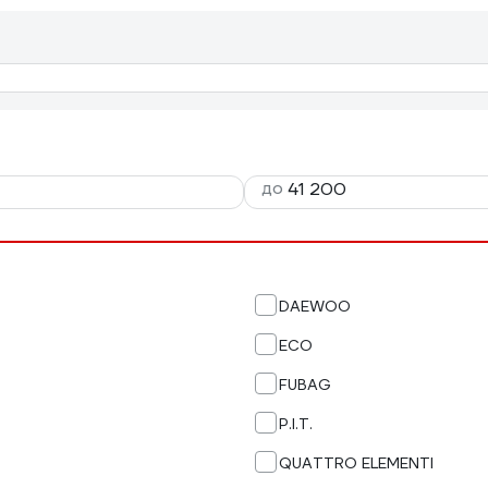
до
DAEWOO
ECO
FUBAG
P.I.T.
QUATTRO ELEMENTI