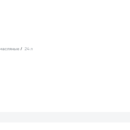
масляные
24 л
/