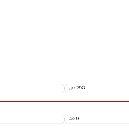
до
до