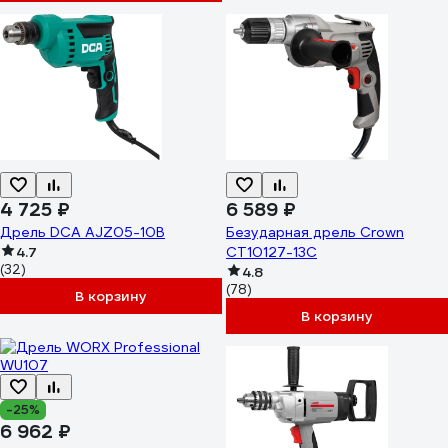
4 725 ₽
6 589 ₽
Дрель DCA AJZ05-10B
Безударная дрель Crown
4.7
CT10127-13C
(32)
4.8
(78)
В корзину
В корзину
-25%
6 962 ₽