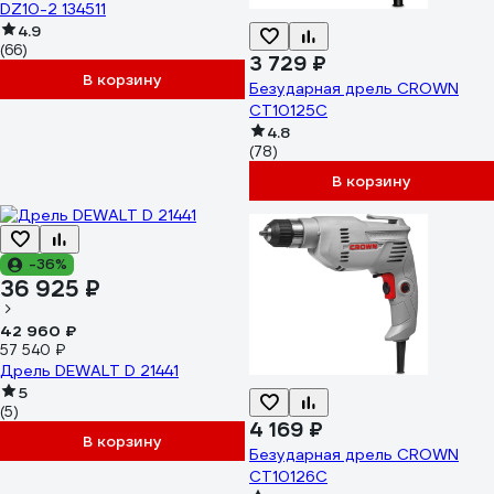
DZ10-2 134511
4.9
(66)
3 729 ₽
В корзину
Безударная дрель CROWN
CT10125C
4.8
(78)
В корзину
-36%
36 925 ₽
42 960 ₽
57 540 ₽
Дрель DEWALT D 21441
5
(5)
4 169 ₽
В корзину
Безударная дрель CROWN
CT10126C