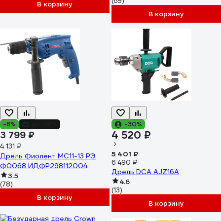
(69)
В корзину
В корзину
-8%
до -18%
-30%
4 520 ₽
3 799 ₽
4 131 ₽
5 401 ₽
Дрель Фиолент МС11-13 РЭ
6 490 ₽
Ф0068 ИДФР298112004
Дрель DCA AJZ16A
3.5
4.6
(78)
(13)
В корзину
В корзину