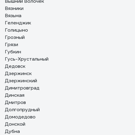
Вышний Волочек
Вязники
Вязьма
Геленджик
Голицыно
Грозный
Грязи
Губкин
Гусь-Хрустальный
Дедовск
Дзержинск
Дзержинский
Димитровград
Динская
Дмитров
Долгопрудный
Домодедово
Донской
Дубна