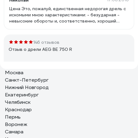
Николай
Цена Это, пожалуй, единственная недорогая дрель с
искомыми мною характеристиками: - безударная -
невысокие обороты и, соответственно, хороший
момент - регулировка оборотов и реверс - ключевой
патрон - металлический корпус редуктора и валы на
подшипниках Удобная доп. ручка с 12 пазами с каждой
146 отзывов
стороны типа &quot;коронка&quot;, удобно ставить
Отзыв о дрели AEG BE 750 R
как нужно и надёжно фиксировать. Хорошее
охлаждение, дует мощно.
Москва
Александр
11.01.2017
Санкт-Петербург
привлекательная цена для девайса такого уровня.
Нижний Новгород
Екатеринбург
Челябинск
Краснодар
Пермь
Воронеж
Самара