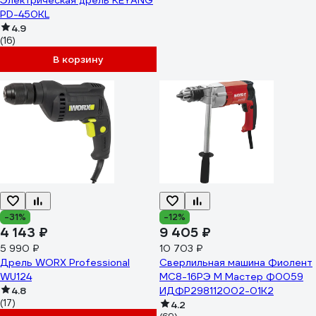
Электрическая дрель KEYANG
PD-450KL
4.9
(16)
В корзину
-31%
-12%
4 143 ₽
9 405 ₽
5 990 ₽
10 703 ₽
Дрель WORX Professional
Сверлильная машина Фиолент
WU124
МС8-16РЭ М Мастер Ф0059
4.8
ИДФР298112002-01К2
(17)
4.2