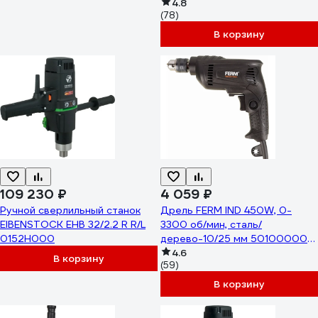
4.8
(78)
В корзину
109 230 ₽
4 059 ₽
Ручной сверлильный станок
Дрель FERM IND 450W, 0-
EIBENSTOCK EHB 32/2.2 R R/L
3300 об/мин, сталь/
0152H000
дерево-10/25 мм 5010000012
PDM1048P
4.6
В корзину
(59)
В корзину