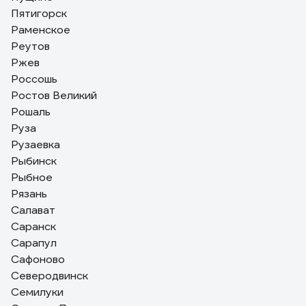
Пятигорск
Раменское
Реутов
Ржев
Россошь
Ростов Великий
Рошаль
Руза
Рузаевка
Рыбинск
Рыбное
Рязань
Салават
Саранск
Сарапул
Сафоново
Северодвинск
Семилуки