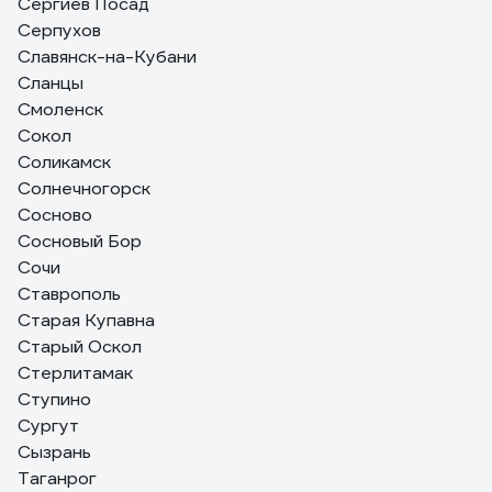
Сергиев Посад
Серпухов
Славянск-на-Кубани
Сланцы
Смоленск
Сокол
Соликамск
Солнечногорск
Сосново
Сосновый Бор
Сочи
Ставрополь
Старая Купавна
Старый Оскол
Стерлитамак
Ступино
Сургут
Сызрань
Таганрог