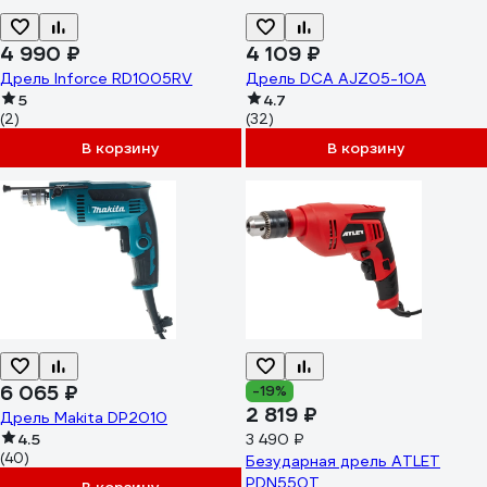
4 990 ₽
4 109 ₽
Дрель Inforce RD1005RV
Дрель DCA AJZ05-10A
5
4.7
(2)
(32)
В корзину
В корзину
6 065 ₽
-19%
2 819 ₽
Дрель Makita DP2010
4.5
3 490 ₽
(40)
Безударная дрель ATLET
PDN550T