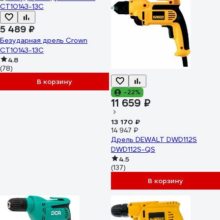
5 489 ₽
Безударная дрель Crown
CT10143-13C
4.8
(78)
В корзину
-22%
11 659 ₽
13 170 ₽
14 947 ₽
Дрель DEWALT DWD112S
DWD112S-QS
4.5
(137)
В корзину