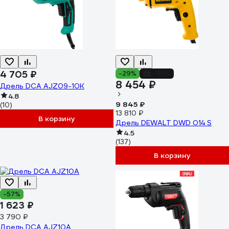
4 705 ₽
-29%
-39%
8 454 ₽
Дрель DCA AJZ09-10K
4.8
9 845 ₽
(10)
13 810 ₽
В корзину
Дрель DEWALT DWD 014 S
4.5
(137)
В корзину
-57%
1 623 ₽
3 790 ₽
Дрель DCA AJZ10A