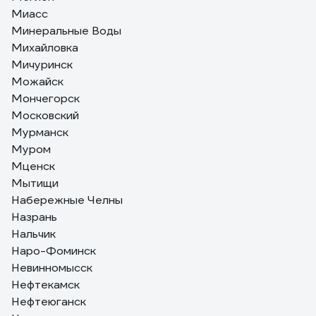
Миасс
Минеральные Воды
Михайловка
Мичуринск
Можайск
Мончегорск
Московский
Мурманск
Муром
Мценск
Мытищи
Набережные Челны
Назрань
Нальчик
Наро-Фоминск
Невинномысск
Нефтекамск
Нефтеюганск