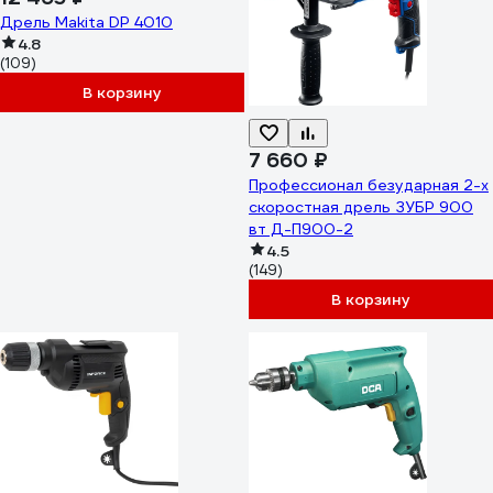
Дрель Makita DP 4010
4.8
(109)
В корзину
7 660 ₽
Профессионал безударная 2-х
скоростная дрель ЗУБР 900
вт Д-П900-2
4.5
(149)
В корзину