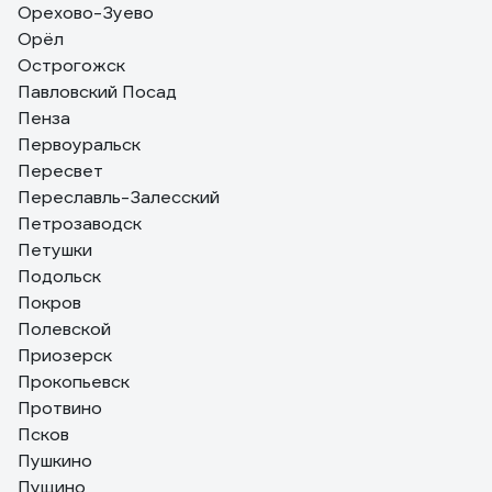
Орехово-Зуево
Орёл
Острогожск
Павловский Посад
Пенза
Первоуральск
Пересвет
Переславль-Залесский
Петрозаводск
Петушки
Подольск
Покров
Полевской
Приозерск
Прокопьевск
Протвино
Псков
Пушкино
Пущино