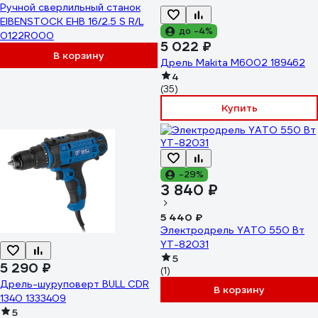
Ручной сверлильный станок
EIBENSTOCK EHB 16/2.5 S R/L
до -4%
0122R000
5 022 ₽
В корзину
Дрель Makita M6002 189462
4
(35)
Купить
-29%
3 840 ₽
5 440 ₽
Электродрель YATO 550 Вт
YT-82031
5
5 290 ₽
(1)
Дрель-шуруповерт BULL CDR
В корзину
1340 1333409
5