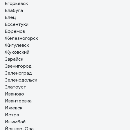
Егорьевск
Елабуга
Елец
Ессентуки
Ефремов
Железногорск
Жигулевск
Жуковский
Зарайск
Звенигород
Зеленоград
Зеленодольск
Златоуст
Иваново
Ивантеевка
Ижевск
Истра
Ишимбай
Йошкар-Ола