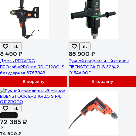
8 490 ₽
86 900 ₽
Дрель REDVERG
Ручной сверлильный станок
ПРОлайн/PROline RD-D1200LS
EIBENSTOCK EHB 32/4.2
безударная 6767848
0154A000
В корзину
В корзину
-3%
72 385 ₽
74 800 ₽