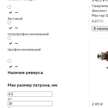
9 405 ₽
1
Сверлиль
Фиолент
Мастер 
бытовой
ИДФР298
4.2
(69)
В корзин
полупрофессиональный
профессиональный
Наличие реверса
Max размер патрона, мм
от
2 811 ₽