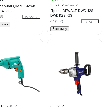
9 ₽
11 659 ₽
13 170 ₽
14 947 ₽
дарная дрель Crown
Дрель DEWALT DWD112S
143-13C
DWD112S-QS
8)
15895406
4.5
(137)
13674191
рзину
В корзину
%
 ₽
3 790 ₽
6 804 ₽