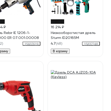
16%
до -16%
54 ₽
16 214 ₽
ь Rebir IE 1206-1-
Низкооборотистая дрель
000 ЕR 07.001.00008
Sturm ID20165M
2)
4.7
(48)
15607619
15837248
рзину
В корзину