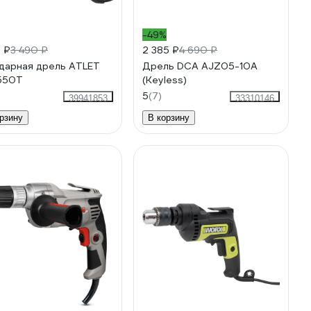
-49%
9 ₽
3 490 ₽
2 385 ₽
4 690 ₽
дарная дрель ATLET
Дрель DCA AJZ05-10A
550T
(Keyless)
5
(7)
39941853
33310146
рзину
В корзину