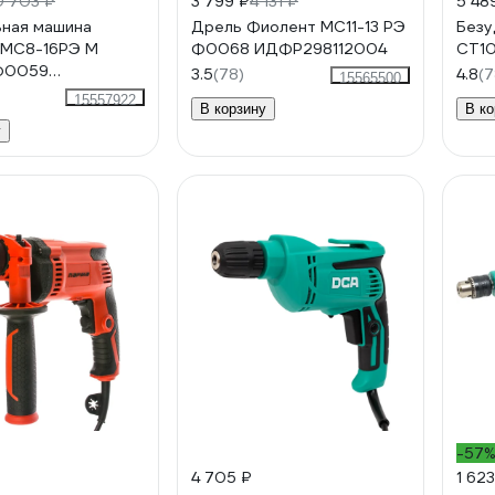
0 703 ₽
3 799 ₽
4 131 ₽
5 48
ная машина
Дрель Фиолент МС11-13 РЭ
Безу
 МС8-16РЭ М
Ф0068 ИДФР298112004
CT10
Ф0059
3.5
(78)
4.8
(7
15565500
112002-01К2
15557922
В корзину
В ко
у
-57
4 705 ₽
1 623