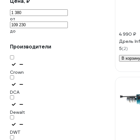
Цена, ₽
от
до
4 990 ₽
Дрель In
Производители
5
(2)
В корзин
Crown
DCA
Dewalt
DWT