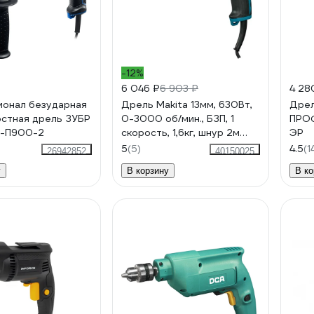
-12%
6 046 ₽
6 903 ₽
4 28
онал безударная
Дрель Makita 13мм, 630Вт,
Дрел
остная дрель ЗУБР
0-3000 об/мин., БЗП, 1
ПРО
Д-П900-2
скорость, 1,6кг, шнур 2м
ЭР
DP4021
5
(5)
4.5
(1
26942852
40150025
у
В корзину
В ко