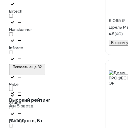
Elitech
6 065 ₽
Дрель Ma
Hanskonner
4.5
(40)
В корзин
Inforce
Makita
Показать еще 32
Rebir
Высокий рейтинг
Sturm
4 и 5 звезд
Мощность, Вт
ДИОЛД