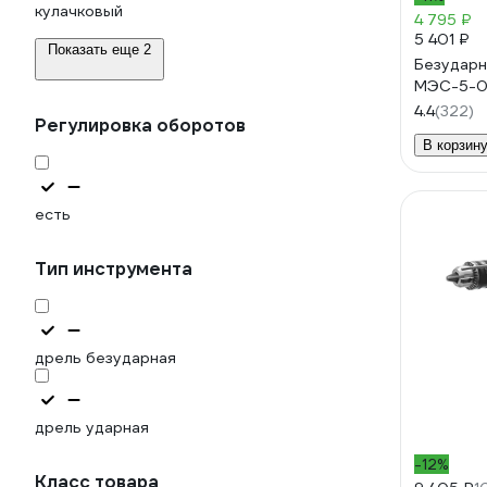
кулачковый
4 795 ₽
5 401 ₽
Показать еще 2
Безудар
МЭС-5-0
4.4
(322)
Регулировка оборотов
В корзин
есть
Тип инструмента
дрель безударная
дрель ударная
-12%
Класс товара