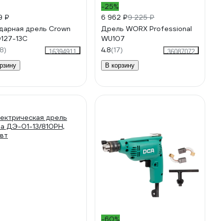
-25%
9 ₽
6 962 ₽
9 225 ₽
дарная дрель Crown
Дрель WORX Professional
127-13C
WU107
8)
4.8
(17)
16394911
36087072
рзину
В корзину
-60%