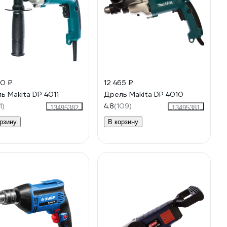
90 ₽
12 465 ₽
ь Makita DP 4011
Дрель Makita DP 4010
1)
4.8
(109)
13495382
13495381
рзину
В корзину