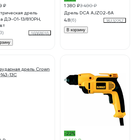
9 ₽
1 380 ₽
3 490 ₽
трическая дрель
Дрель DCA AJZ02-6A
а ДЭ-01-13/810РН,
4.8
(6)
35132257
вт
В корзину
3)
16068610
рзину
-22%