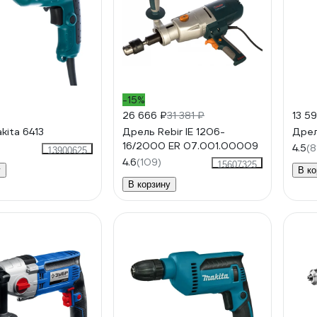
-15%
26 666 ₽
31 381 ₽
13 5
kita 6413
Дрель Rebir IE 1206-
Дрел
16/2000 ЕR 07.001.00009
4.5
(8
13900625
4.6
(109)
15607325
у
В ко
В корзину