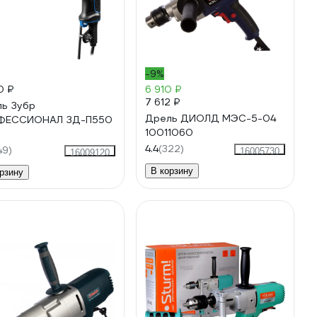
-9%
0 ₽
6 910 ₽
7 612 ₽
ь Зубр
Дрель ДИОЛД МЭС-5-04
ФЕССИОНАЛ ЗД-П550
10011060
4.4
(322)
49)
16005730
16009120
В корзину
рзину