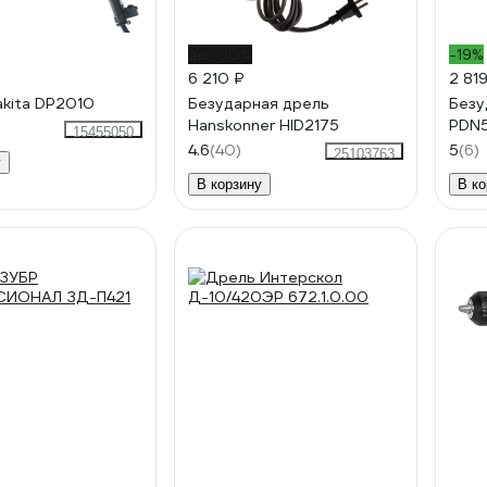
до -30%
-19%
6 210 ₽
2 81
kita DP2010
Безударная дрель
Безу
Hanskonner HID2175
PDN
15455050
4.6
(40)
5
(6)
25103763
у
В корзину
В ко