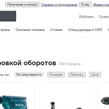
Сервис и поддержка
Инвесто
Получение и оплата
О нас
Избранное
трика
Силовая техника
Станки
Спецодежда и СИЗ
ровкой оборотов
345 товаров
ь по:
По популярности
Отзывам
Рейтингу
Цене