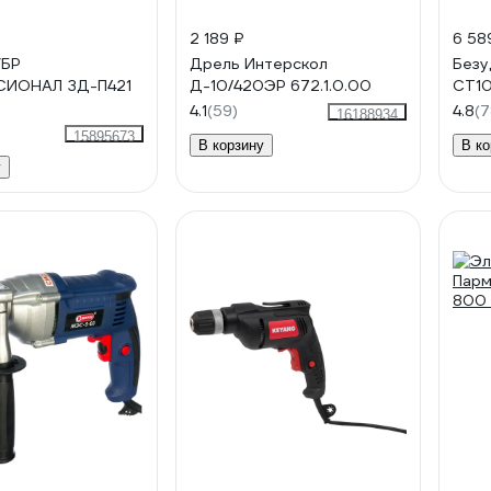
2 189 ₽
6 58
УБР
Дрель Интерскол
Безу
ИОНАЛ ЗД-П421
Д-10/420ЭР 672.1.0.00
CT10
4.1
(59)
4.8
(7
16188934
15895673
В корзину
В ко
у