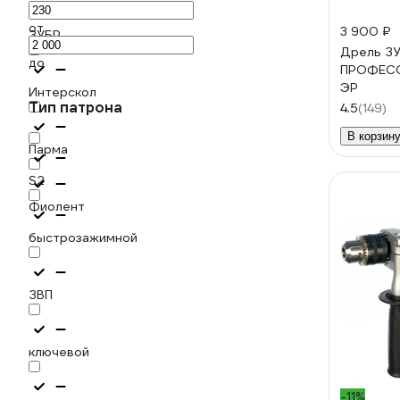
от
3 900 ₽
ЗУБР
Дрель З
до
ПРОФЕСС
ЭР
Интерскол
Тип патрона
4.5
(149)
В корзин
Парма
S2
Фиолент
быстрозажимной
ЗВП
ключевой
-11%