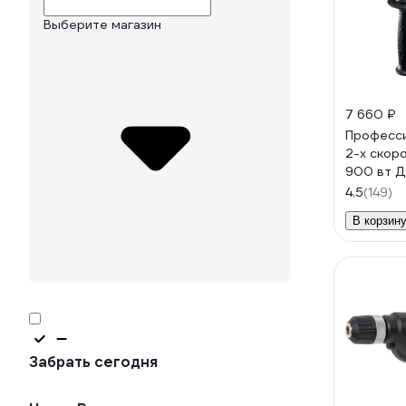
Выберите магазин
7 660 ₽
Професси
2-х скор
900 вт 
4.5
(149)
В корзин
Забрать сегодня