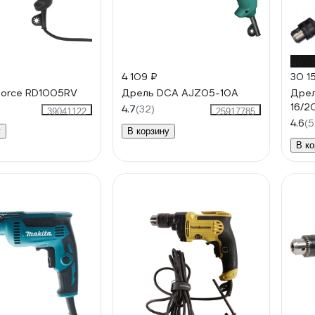
до -
4 109 ₽
30 1
force RD1005RV
Дрель DCA AJZ05-10A
Дрел
16/2
4.7
(32)
39041122
25917785
4.6
(5
у
В корзину
В ко