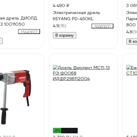
4 490 ₽
3 06
Электрическая дрель
Элек
ная дрель ДИОЛД
KEYANG PD-450KL
Парм
3 10011050
800 
4.9
(16)
26083031
4.8
(9
15643077
В корзину
у
В ко
-8%
до -18%