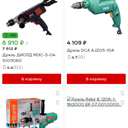
-9%
6 910 ₽
4 109 ₽
7 612 ₽
Дрель DCA AJZ05-10A
Дрель ДИОЛД МЭС-5-04
4.7
(32)
10011060
4.4
(322)
В корзину
В корзину