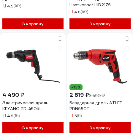
Hanskonner HID2175
4.5
(40)
4.6
(40)
В корзину
В корзину
-19%
4 490 ₽
2 819 ₽
3 490 ₽
Электрическая дрель
Безударная дрель ATLET
KEYANG PD-450KL
PDN550T
4.9
(16)
5
(6)
В корзину
В корзину