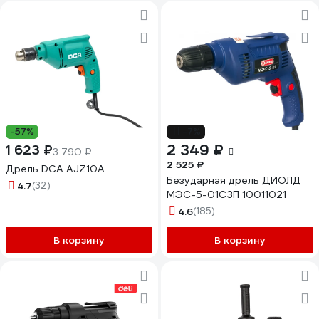
-57%
-7%
2 349 ₽
1 623 ₽
3 790 ₽
2 525 ₽
Дрель DCA AJZ10A
Безударная дрель ДИОЛД
4.7
(32)
МЭС-5-01СЗП 10011021
4.6
(185)
В корзину
В корзину