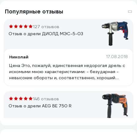
Популярные отзывы
127 отзывов
Отзыв о дрели ДИОЛД МЭС-5-03
Николай
17.08.2018
Цена Это, пожалуй, единственная недорогая дрель с
искомыми мною характеристиками: - безударная -
невысокие обороты и, соответственно, хороший
момент - регулировка оборотов и реверс - ключевой
патрон - металлический корпус редуктора и валы на
подшипниках Удобная доп. ручка с 12 пазами с каждой
146 отзывов
стороны типа &quot;коронка&quot;, удобно ставить
Отзыв о дрели AEG BE 750 R
как нужно и надёжно фиксировать. Хорошее
охлаждение, дует мощно.
Александр
11.01.2017