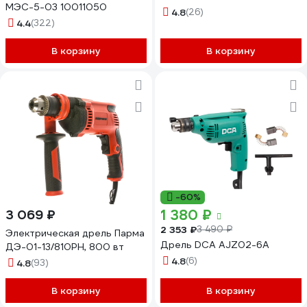
МЭС-5-03 10011050
4.8
(26)
4.4
(322)
В корзину
В корзину
-60%
1 380 ₽
3 069 ₽
2 353 ₽
3 490 ₽
Электрическая дрель Парма
Дрель DCA AJZ02-6A
ДЭ-01-13/810РН, 800 вт
4.8
(6)
4.8
(93)
В корзину
В корзину