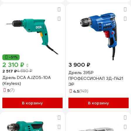
-51%
2 310 ₽
3 900 ₽
2 517 ₽
4 690 ₽
Дрель ЗУБР
Дрель DCA AJZ05-10A
ПРОФЕССИОНАЛ ЗД-П421
(Keyless)
ЭР
5
(7)
4.5
(149)
В корзину
В корзину