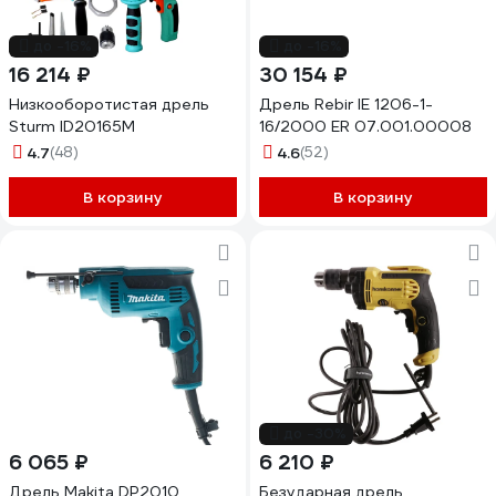
до -16%
до -16%
16 214 ₽
30 154 ₽
Низкооборотистая дрель
Дрель Rebir IE 1206-1-
Sturm ID20165M
16/2000 ЕR 07.001.00008
4.7
(48)
4.6
(52)
В корзину
В корзину
до -30%
6 065 ₽
6 210 ₽
Дрель Makita DP2010
Безударная дрель