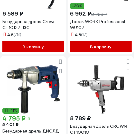
-20%
6 589 ₽
6 962 ₽
8 726 ₽
Безударная дрель Crown
Дрель WORX Professional
CT10127-13C
WU107
4.8
(78)
4.8
(17)
В корзину
В корзину
-11%
4 795 ₽
8 789 ₽
5 401 ₽
Безударная дрель CROWN
Безударная дрель ДИОЛД
CT10010