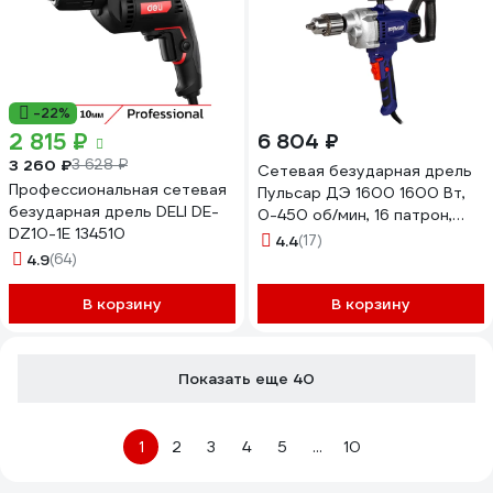
-22%
2 815 ₽
6 804 ₽
3 260 ₽
3 628 ₽
Сетевая безударная дрель
Профессиональная сетевая
Пульсар ДЭ 1600 1600 Вт,
безударная дрель DELI DE-
0-450 об/мин, 16 патрон,
DZ10-1E 134510
коробка 916-608
4.4
(17)
4.9
(64)
В корзину
В корзину
Показать еще 40
1
2
3
4
5
...
10