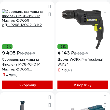
-12%
-31%
9 405 ₽
4 143 ₽
10 703 ₽
5 990 ₽
Сверлильная машина
Дрель WORX Professional
Фиолент МС8-16РЭ М
WU124
Мастер Ф0059
4.8
(17)
ИДФР298112002-01К2
4.2
(69)
В корзину
В корзину