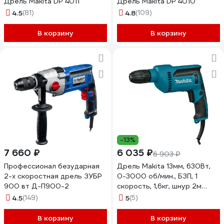
Дрель Makita DP 4011
Дрель Makita DP 4010
4.5
(81)
4.8
(109)
В корзину
В корзину
-13%
7 660 ₽
6 035 ₽
6 903 ₽
Профессионал безударная
Дрель Makita 13мм, 630Вт,
2-х скоростная дрель ЗУБР
0-3000 об/мин., БЗП, 1
900 вт Д-П900-2
скорость, 1,6кг, шнур 2м
DP4021
4.5
(149)
5
(5)
В корзину
В корзину