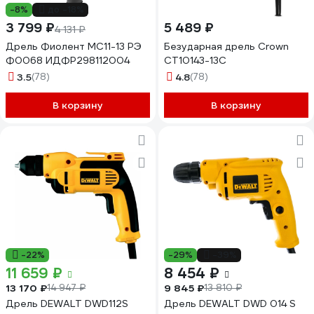
-8%
до -18%
3 799 ₽
5 489 ₽
4 131 ₽
Дрель Фиолент МС11-13 РЭ
Безударная дрель Crown
Ф0068 ИДФР298112004
CT10143-13C
3.5
(78)
4.8
(78)
В корзину
В корзину
-22%
-29%
-39%
11 659 ₽
8 454 ₽
13 170 ₽
9 845 ₽
14 947 ₽
13 810 ₽
Дрель DEWALT DWD112S
Дрель DEWALT DWD 014 S