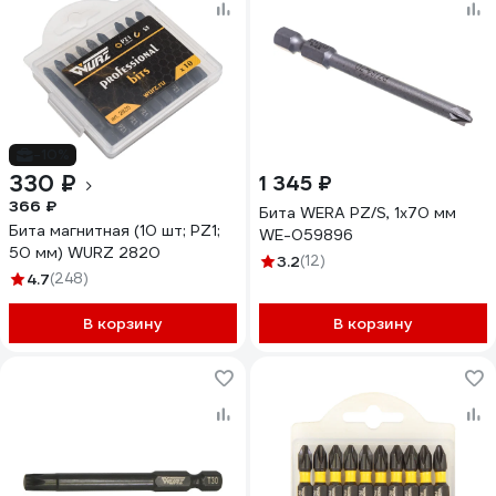
-10%
330 ₽
1 345 ₽
366 ₽
Бита WERA PZ/S, 1х70 мм
Бита магнитная (10 шт; PZ1;
WE-059896
50 мм) WURZ 2820
3.2
(12)
4.7
(248)
В корзину
В корзину