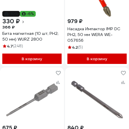
-10%
-6%
330 ₽
979 ₽
366 ₽
Насадка Импактор IMP DC
Бита магнитная (10 шт; PH2;
PH2, 50 мм WERA WE-
50 мм) WURZ 2800
057656
4.7
(248)
4.2
(5)
В корзину
В корзину
675 ₽
840 ₽