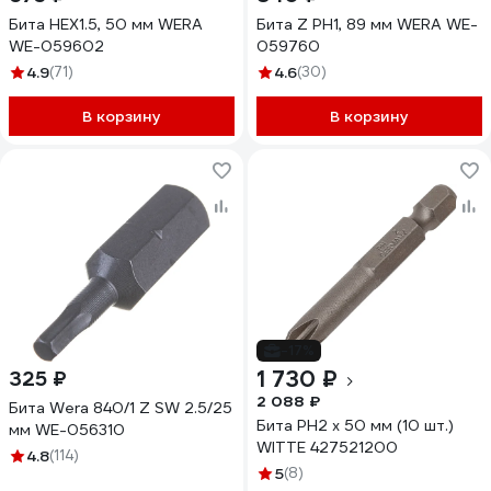
Бита НЕХ1.5, 50 мм WERA
Бита Z PH1, 89 мм WERA WE-
WE-059602
059760
4.9
(71)
4.6
(30)
В корзину
В корзину
-17%
1 730 ₽
325 ₽
2 088 ₽
Бита Wera 840/1 Z SW 2.5/25
Бита PH2 х 50 мм (10 шт.)
мм WE-056310
WITTE 427521200
4.8
(114)
5
(8)