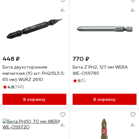
448 ₽
770 ₽
Бита двухсторонняя
Бита Z PH2, 127 мм WERA
магнитная (10 шт; PH2/SL5.5;
WE-059785
65 мм) WURZ 2610
5
(5)
4.8
(346)
В корзину
В корзину