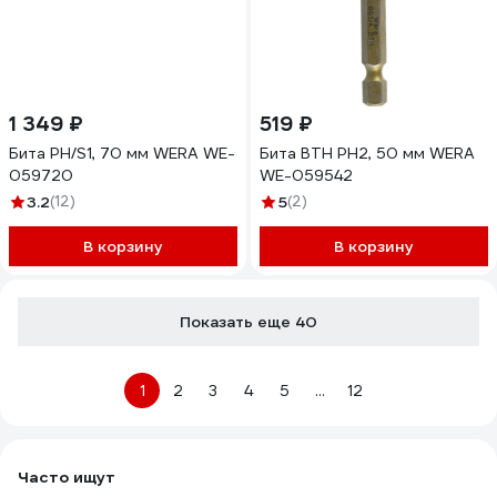
1 349 ₽
519 ₽
Бита PH/S1, 70 мм WERA WE-
Бита BTH PH2, 50 мм WERA
059720
WE-059542
3.2
(12)
5
(2)
В корзину
В корзину
Показать еще 40
1
2
3
4
5
...
12
Часто ищут