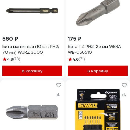
560 ₽
175 ₽
Бита магнитная (10 шт; PH2;
Бита TZ PH2, 25 мм WERA
70 мм) WURZ 3000
WE-056510
4.9
(73)
4.6
(71)
В корзину
В корзину