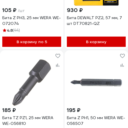
105 ₽
930 ₽
/шт
Бита Z PH3, 25 мм WERA WE-
Бита DEWALT PZ2, 57 мм, 7
072074
шт DT70821-QZ
4.8
(44)
В корзину по 5
В корзину
185 ₽
195 ₽
Бита TZ PZ1, 25 мм WERA
Бита Z PH1, 50 мм WERA WE-
WE-056810
056507