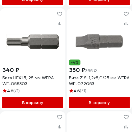
-4%
340 ₽
350 ₽
365 ₽
Бита HEX1.5, 25 мм WERA
Бита Z SL1,2x8,0/25 мм WERA
WE-056303
WE-072063
4.6
(71)
4.6
(71)
В корзину
В корзину