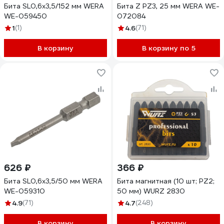
Бита SL0,6x3,5/152 мм WERA
Бита Z PZ3, 25 мм WERA WE-
WE-059450
072084
1
(1)
4.6
(71)
В корзину
В корзину по 5
626 ₽
366 ₽
Бита SL0,6x3,5/50 мм WERA
Бита магнитная (10 шт; PZ2;
WE-059310
50 мм) WURZ 2830
4.9
(71)
4.7
(248)
В корзину
В корзину