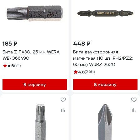
185 ₽
448 ₽
Бита Z TX30, 25 мм WERA
Бита двухсторонняя
WE-066490
магнитная (10 шт; PH2/PZ2;
65 мм) WURZ 2620
4.6
(71)
4.8
(346)
В корзину
В корзину