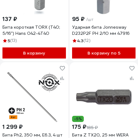
137 ₽
95 ₽
/шт
Бита короткая TORX (Т40;
Ударная бита Jonnesway
5/16") Hans 042-4T40
D232P2F PH 2/10 мм 47916
5
(13)
4.3
(12)
В корзину
В корзину по 5
-5%
1 299 ₽
175 ₽
185 ₽
Бита Ph2, 350 мм, E6.3, 4 шт
Бита Z TX20, 25 мм WERA