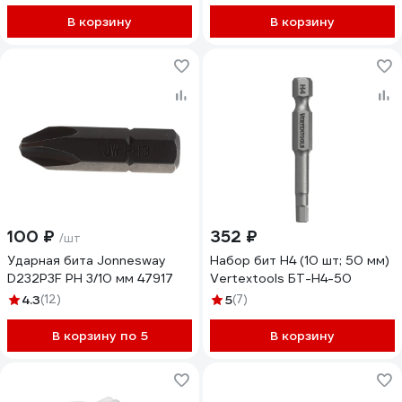
В корзину
В корзину
100 ₽
352 ₽
/шт
Ударная бита Jonnesway
Набор бит H4 (10 шт; 50 мм)
D232P3F PH 3/10 мм 47917
Vertextools БТ-H4-50
4.3
(12)
5
(7)
В корзину по 5
В корзину