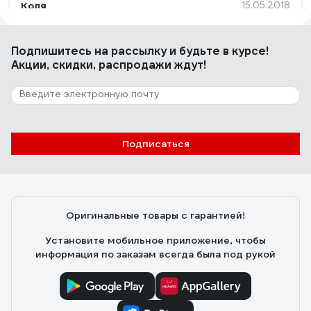
Коля
15.05.2018
Есть.
Подпишитесь
на рассылку
и будьте в курсе!
Акции, скидки, распродажи ждут!
8 отзывов
Отзыв о бите Felo Industrial PH 2X25
Родион
01.02.2019
Подписаться
Цена,намагниченные,плотно сидят в черных
саморезах по дереву,саморезы с прессшайбой.
Оригинальные товары с гарантией!
Установите мобильное приложение, чтобы
информация по заказам всегда была под рукой