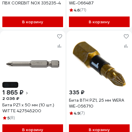
ПВХ COREBIT NOX 335235-4
WE-066487
4.6
(71)
В корзину
В корзину
-8%
1 865 ₽
335 ₽
2 036 ₽
Бита BTH PZ1, 25 мм WERA
Бита PZ1 х 50 мм (10 шт.)
WE-056710
WITTE 427545200
4.9
(7)
5
(8)
В корзину
В корзину