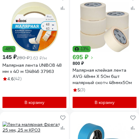
-48%
-13%
695 ₽
145 ₽
280 ₽
3.63 ₽/м
800 ₽
Малярная лента UNIBOB 48
Малярная клейкая лента
мм х 40 м 134846 37963
AVG 48мм Х 50м 6шт
(42)
4.6
малярный скотч 48ммх50м
(3)
5
В корзину
В корзину