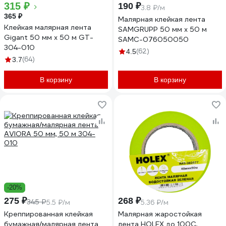
315 ₽
190 ₽
3.8 ₽/м
365 ₽
Малярная клейкая лента
Клейкая малярная лента
SAMGRUPP 50 мм х 50 м
Gigant 50 мм х 50 м GT-
SAMC-076050050
304-010
(62)
4.5
(64)
3.7
В корзину
В корзину
-20%
275 ₽
268 ₽
345 ₽
5.5 ₽/м
5.36 ₽/м
Креппированная клейкая
Малярная жаростойкая
бумажная/малярная лента
лента HOLEX до 100С,