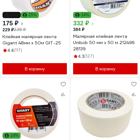
-26%
-25%
-14%
175 ₽
332 ₽
238 ₽
384 ₽
229 ₽
Малярная клейкая лента
Клейкая малярная лента
Unibob 50 мм х 50 м 212496
Gigant 48мм x 50м GIT-25
28139
(117)
4.4
(127)
4.3
В корзину
В корзину
-14%