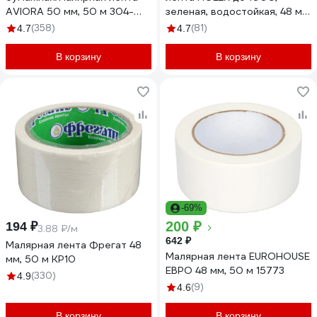
AVIORA 50 мм, 50 м 304-
зеленая, водостойкая, 48 мм,
010
50 м HAS-382277
(358)
(81)
4.7
4.7
В корзину
В корзину
-69%
200 ₽
194 ₽
3.88 ₽/м
642 ₽
Малярная лента Фрегат 48
Малярная лента EUROHOUSE
мм, 50 м КР10
ЕВРО 48 мм, 50 м 15773
(330)
4.9
(9)
4.6
В корзину
В корзину