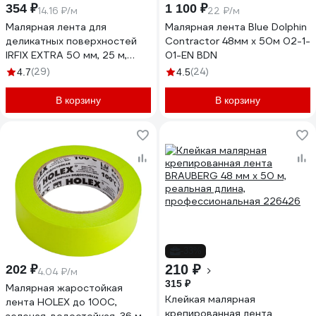
354 ₽
1 100 ₽
14.16 ₽/м
22 ₽/м
Малярная лента для
Малярная лента Blue Dolphin
деликатных поверхностей
Contractor 48мм х 50м 02-1-
IRFIX EXTRA 50 мм, 25 м,
01-EN BDN
розовая Mr.SiL 30082
(29)
(24)
4.7
4.5
В корзину
В корзину
-33%
210 ₽
202 ₽
4.04 ₽/м
315 ₽
Малярная жаростойкая
Клейкая малярная
лента HOLEX до 100С,
крепированная лента