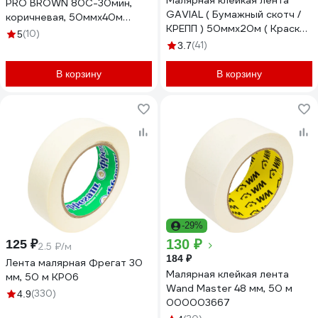
Малярная клейкая лента
PRO BROWN 80С-30мин,
GAVIAL ( Бумажный скотч /
коричневая, 50ммx40м
КРЕПП ) 50ммх20м ( Краска
58180/50
(10)
5
и защита стен ) 2164
(41)
3.7
В корзину
В корзину
-29%
130 ₽
125 ₽
2.5 ₽/м
184 ₽
Лента малярная Фрегат 30
Малярная клейкая лента
мм, 50 м КР06
Wand Master 48 мм, 50 м
(330)
4.9
000003667