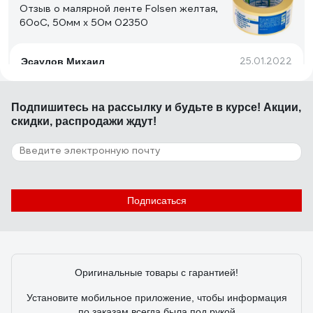
Отзыв о малярной ленте Folsen желтая,
60oC, 50мм x 50м 02350
25.01.2022
Эсаулов Михаил
Качество. Прилипает к любой поверхности. Плотный.
Подпишитесь
на рассылку
и будьте в курсе! Акции,
скидки, распродажи ждут!
11 отзывов
Отзыв о маскирующей ленте Jeta PRO
Azur 90 градусов - 30 мин., голубая, 50
мм, 40 м 58490/50
24.06.2025
КОТ
Подписаться
стойкий . не деградирует. долго сидит на материале и
не гадит липким слоем.
Оригинальные товары с гарантией!
Установите мобильное приложение, чтобы информация
по заказам всегда была под рукой