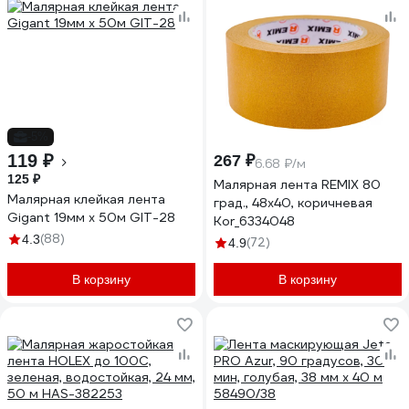
-5%
119 ₽
267 ₽
6.68 ₽/м
125 ₽
Малярная лента REMIX 80
Малярная клейкая лента
град., 48x40, коричневая
Gigant 19мм x 50м GIT-28
Kor_6334048
(88)
4.3
(72)
4.9
В корзину
В корзину