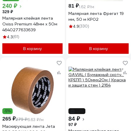
240 ₽
81 ₽
1.62 ₽/м
329 ₽
Малярная лента Фрегат 19
Малярная клейкая лента
мм, 50 м КР02
Oxiss Premium 48мм х 50м
(330)
4.9
4640277633639
(61)
4.3
В корзину
В корзину
-5%
-13%
84 ₽
265 ₽
279 ₽
6.63 ₽/м
97 ₽
Маскирующая лента Jeta