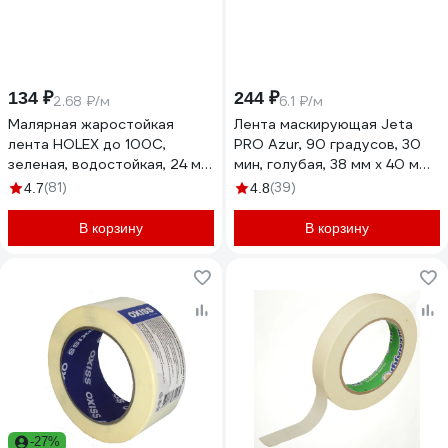
134 ₽
244 ₽
2.68 ₽/м
6.1 ₽/м
Малярная жаростойкая
Лента маскирующая Jeta
лента HOLEX до 100С,
PRO Azur, 90 градусов, 30
зеленая, водостойкая, 24 мм,
мин, голубая, 38 мм x 40 м
50 м HAS-382253
58490/38
(81)
(39)
4.7
4.8
В корзину
В корзину
-27%