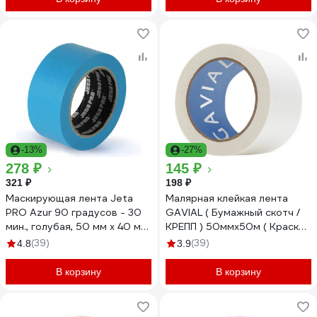
-13%
-27%
278 ₽
145 ₽
321 ₽
198 ₽
Маскирующая лента Jeta
Малярная клейкая лента
PRO Azur 90 градусов - 30
GAVIAL ( Бумажный скотч /
мин., голубая, 50 мм х 40 м
КРЕПП ) 50ммх50м ( Краска
58490/50
и защита стен ) 317
(39)
(39)
4.8
3.9
В корзину
В корзину