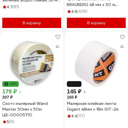
зеленая, водостойкая, 36 мм,
BRAUBERG 48 мм х 50 м,
50 м HAS-382260
(81)
4.7
реальная длина,
(408)
4.6
профессиональная 226426
В корзину
В корзину
-14%
-9%
179 ₽
145 ₽
207 ₽
160 ₽
Скотч малярный Wand
Малярная клейкая лента
Master 50мм х 50м
Gigant 48мм x 18м GIT-24
ЦБ-00005710
(117)
4.4
(9)
5