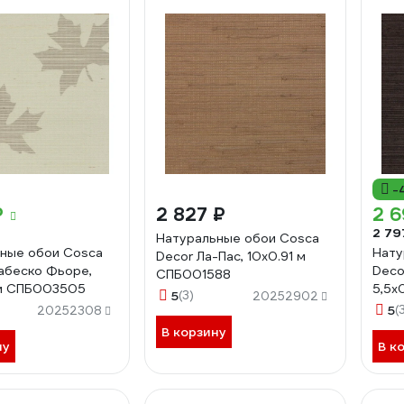
-
₽
2 827 ₽
2 6
2 79
Натуральные обои Cosca
ные обои Cosca
Нату
Decor Ла-Пас, 10x0.91 м
абеско Фьоре,
Deco
СПБ001588
 м СПБ003505
5,5x
5
(3)
20252902
5
(
20252308
В корзину
ну
В к