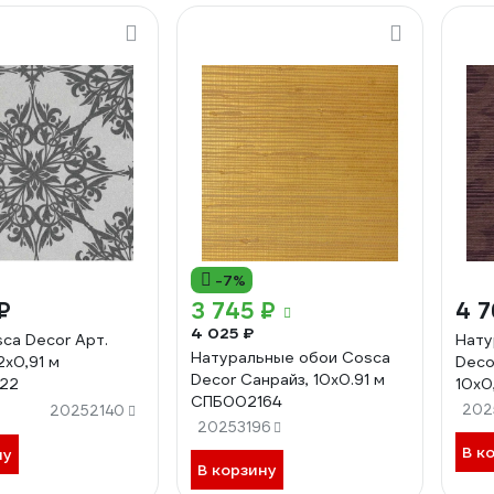
-7%
₽
3 745 ₽
4 7
4 025 ₽
ca Decor Арт.
Нату
Натуральные обои Cosca
2x0,91 м
Deco
Decor Санрайз, 10x0.91 м
22
10x0
СПБ002164
202
20252140
20253196
В к
ну
В корзину