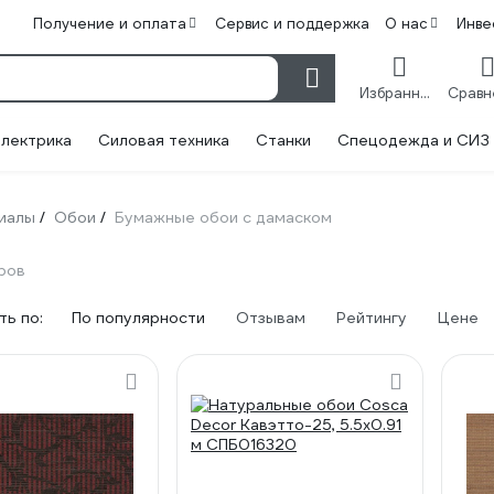
Получение и оплата
Сервис и поддержка
О нас
Инве
Избранное
лектрика
Силовая техника
Станки
Спецодежда и СИЗ
иалы
Обои
Бумажные обои с дамаском
/
/
ров
ь по:
По популярности
Отзывам
Рейтингу
Цене