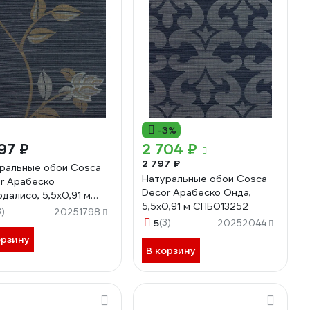
-3%
97 ₽
2 704 ₽
2 797 ₽
ральные обои Cosca
Натуральные обои Cosca
r Арабеско
Decor Арабеско Онда,
далисо, 5,5x0,91 м
5,5x0,91 м СПБ013252
013250
3)
20251798
5
(3)
20252044
орзину
В корзину