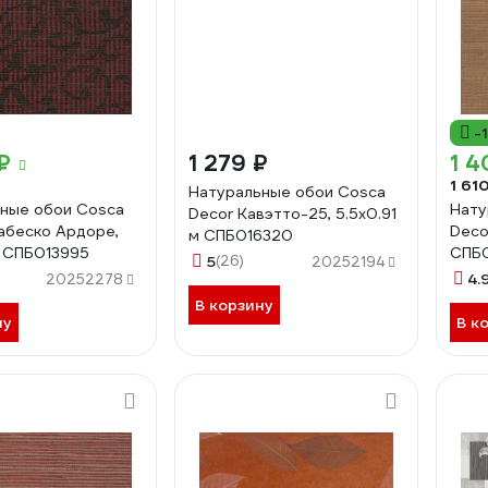
-
₽
1 279 ₽
1 4
1 61
Натуральные обои Cosca
ные обои Cosca
Нату
Decor Кавэтто-25, 5.5x0.91
абеско Ардоре,
Deco
м СПБ016320
м СПБ013995
СПБ0
5
(26)
20252194
4.
20252278
В корзину
ну
В к