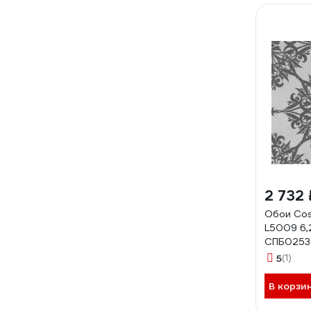
2 732 
Обои Cos
L5009 6,
СПБ0253
5
(1)
В корзи