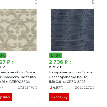
13%
-3%
27 ₽
2 706 ₽
7 ₽
2 797 ₽
ральные обои Cosca
Натуральные обои Cosca
r Арабеско Кастелло,
Decor Арабеско Венто,
0,91 м СПБ003504
5,5x0,91 м СПБ013247
9
(7)
4.8
(12)
20252470
20252272
орзину
В корзину