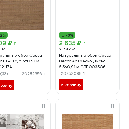
12%
-6%
09 ₽
2 635 ₽
0 ₽
2 797 ₽
ральные обои Cosca
Натуральные обои Cosca
r Ла-Пас, 5.5x0.91 м
Decor Арабеско Диско,
21174
5,5x0,91 м СПБ003506
9
(32)
20252098
20252356
В корзину
орзину