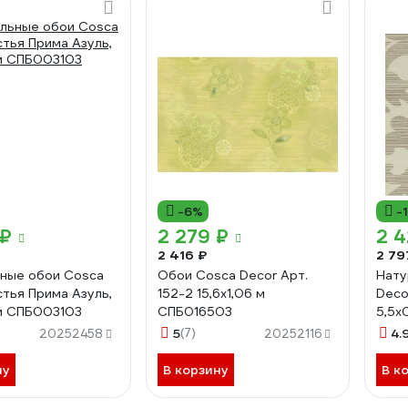
-6%
-
 ₽
2 279 ₽
2 4
2 416 ₽
2 79
ные обои Cosca
Обои Cosca Decor Арт.
Нату
стья Прима Азуль,
152-2 15,6x1,06 м
Deco
 м СПБ003103
СПБ016503
5,5x
5
(7)
4.
20252458
20252116
ну
В корзину
В к