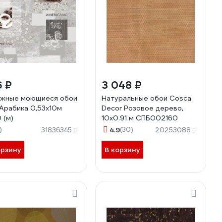
6 ₽
3 048 ₽
жные моющиеся обои
Натуральные обои Cosca
Арабика 0,53x10м
Decor Розовое дерево,
 (м)
10x0.91 м СПБ002160
)
4.9
(30)
31836345
20253088
орзину
В корзину