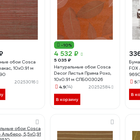
-10%
₽
4 532 ₽
33
5 035 ₽
ные обои Cosca
Бума
Натуральные обои Cosca
акас, 10x0.91 м
FOX 
Decor Листья Прима Рохо,
90
9690
10x0.91 м СПБ003026
5
(1
20253016
4.9
(14)
20252584
ну
В к
В корзину