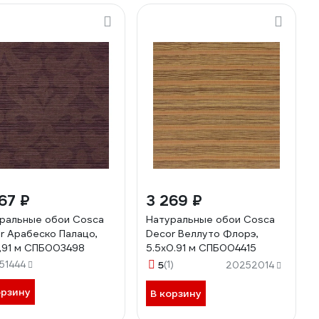
67 ₽
3 269 ₽
ральные обои Cosca
Натуральные обои Cosca
r Арабеско Палацо,
Decor Веллуто Флорэ,
,91 м СПБ003498
5.5x0.91 м СПБ004415
51444
5
(1)
20252014
орзину
В корзину