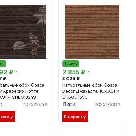
4%
-6%
92 ₽
2 855 ₽
7 ₽
3 029 ₽
ральные обои Cosca
Натуральные обои Cosca
r Арабеско Нотте,
Decor Джакарта, 10x0.91 м
0,91 м СПБ013249
СПБ001596
3)
5
(13)
20252284
20252008
орзину
В корзину