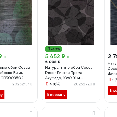
-10%
₽
5 452 ₽
2 7
6 038 ₽
Нату
ные обои Cosca
Натуральные обои Cosca
Deco
абеско Виво,
Decor Листья Прима
Фиор
м СПБ003502
Ахумадо, 10x0.91 м
СПБ
5
(
СПБ003100
4.9
(14)
20252134
20252728
В к
ну
В корзину