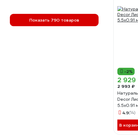
Показать 790 товаров
-2%
2 929
2 993 ₽
Натураль
Decor Ли
5.5x0.91
4.9
(14)
В корзи