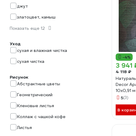
джут
златоцвет, камыш
Показать еще 12
Уход
сухая и влажная чистка
-4%
сухая чистка
3 941 
4 118 ₽
Рисунок
Натураль
Абстрактные цветы
Decor Ар
10x0,91 
Геометрический
5
(3)
Кленовые листья
В корзи
Коллаж с чашкой кофе
Листья