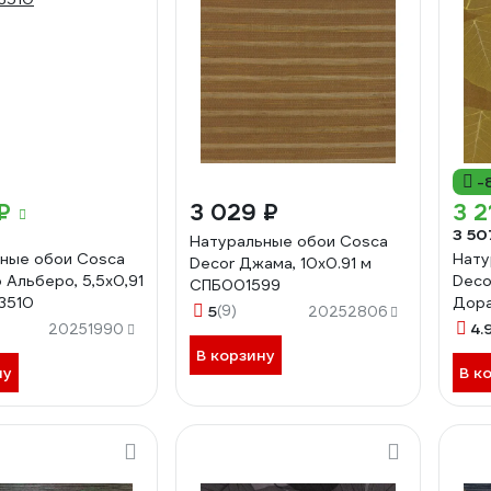
-
₽
3 029 ₽
3 2
3 50
Натуральные обои Cosca
ные обои Cosca
Нату
Decor Джама, 10x0.91 м
 Альберо, 5,5x0,91
Deco
СПБ001599
3510
Дора
5
(9)
20252806
СПБ
4.
20251990
В корзину
ну
В к