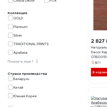
Cosca Decor
FOX
Коллекция
GOLD
Platinum
Silver
2 827 
TRADITIONAL PRINTS
Натураль
Decor Кар
Арабика
СПБ0015
Показать еще 1
5
(5)
В корзи
Страна производства
Беларусь
Китай
Южная Корея