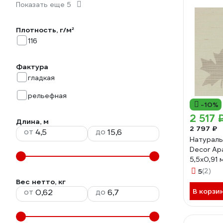
Показать еще 5
Плотность, г/м²
116
Фактура
гладкая
рельефная
-10%
2 517 
Длина, м
2 797 ₽
от
до
Натураль
Decor Ар
5,5x0,91
5
(2)
Вес нетто, кг
от
до
В корзи