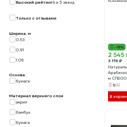
Высокий рейтинг
4 и 5 звезд
Только с отзывами
Ширина, м
0.53
-18%
0.91
2 545 
1.06
3 119 ₽
Натураль
Арабеско
Основа
м СПБ00
бумага
5
(4)
Материал верхнего слоя
В корзи
акрил
бамбук
бумага