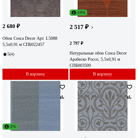
-10%
2 680 ₽
2 517 ₽
Обои Cosca Decor Арт. L5088
2 797 ₽
5,5x0,91 м СПБ022457
Натуральные обои Cosca Decor
5
(4)
Арабеско Россо, 5,5x0,91 м
СПБ003509
В корзину
В корзину
-2%