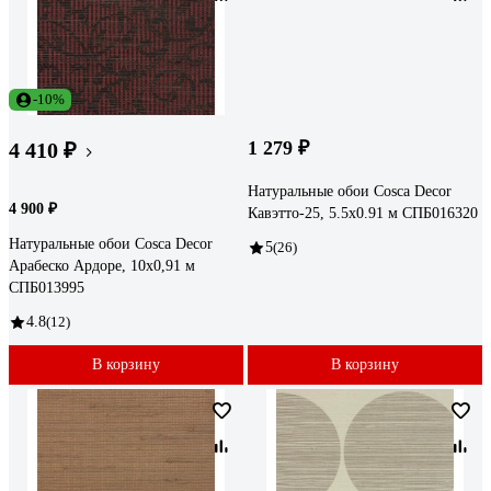
-10%
1 279 ₽
4 410 ₽
Натуральные обои Cosca Decor
4 900 ₽
Кавэтто-25, 5.5x0.91 м СПБ016320
Натуральные обои Cosca Decor
5
(26)
Арабеско Ардоре, 10x0,91 м
СПБ013995
4.8
(12)
В корзину
В корзину