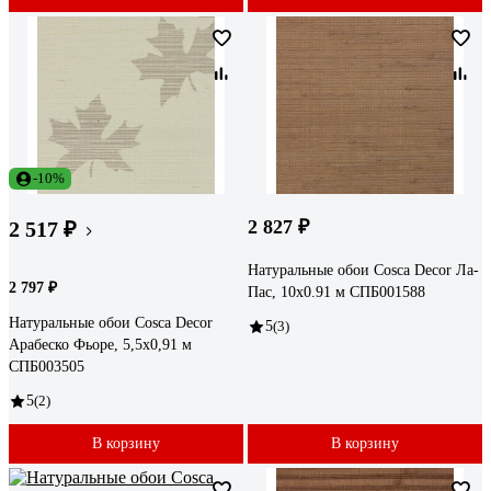
-10%
2 827 ₽
2 517 ₽
Натуральные обои Cosca Decor Ла-
2 797 ₽
Пас, 10x0.91 м СПБ001588
Натуральные обои Cosca Decor
5
(3)
Арабеско Фьоре, 5,5x0,91 м
СПБ003505
5
(2)
В корзину
В корзину