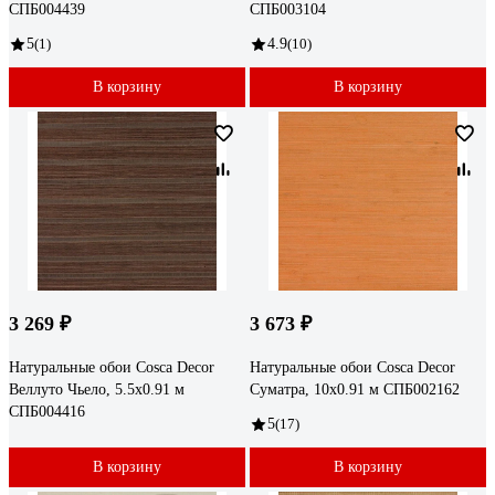
СПБ004439
СПБ003104
5
(1)
4.9
(10)
В корзину
В корзину
3 269 ₽
3 673 ₽
Натуральные обои Cosca Decor
Натуральные обои Cosca Decor
Веллуто Чьело, 5.5x0.91 м
Суматра, 10x0.91 м СПБ002162
СПБ004416
5
(17)
В корзину
В корзину