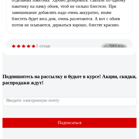
отдельных пакетика. Удобно дозировать. Сыпали по одному
пакетику на пачку обоев, чтоб не сильно блестело. При
замешивание добавлять надо очень аккуратно, иначе
блестеть будет весь дом, очень разлетаются. А вот с обоев
потом не осыпаются, держаться хорошо, блестят красиво.
1 отзыв
Отзыв о Декоративная добавка №1 (светло-
серый; 100 г) PARITET PDLW-S1
Подпишитесь
на рассылку
и будьте в курсе! Акции, скидки,
Александр
04.04.2026
распродажи ждут!
Добавлял в жидкие обои.
11 отзывов
Отзыв о Стеклообои Wellton Волна Decor
1х12,5 м WD730
Подписаться
Елена П.
09.04.2020