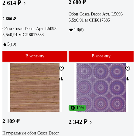
2 680 ₽
2 614 ₽
Обои Cosca Decor Арт. L5096
2 680 ₽
5,5x0,91 м СПБ017585
Обои Cosca Decor Арт. L5093
4.8
(6)
5,5x0,91 м СПБ017583
5
(10)
В корзину
В корзину
-10%
2 109 ₽
2 342 ₽
Натуральные обои Cosca Decor