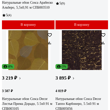
Натуральные обои Cosca Арабеско
5
(9)
Альберо, 5,5x0,91 м СПБ003510
5
(4)
В корзину
В корзину
-8%
-3%
3 219 ₽
3 895 ₽
3 507 ₽
4 019 ₽
Натуральные обои Cosca Decor
Натуральные обои Cosca Decor
Листья Прима Дорадо, 5.5x0.91 м
Таппо Карбонеро, 5.5x0.91 м
СПБ003105
СПБ005056