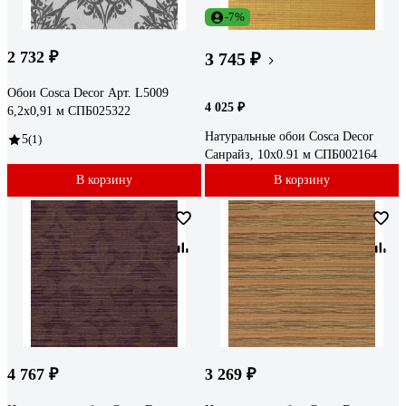
-7%
2 732 ₽
3 745 ₽
Обои Cosca Decor Арт. L5009
4 025 ₽
6,2x0,91 м СПБ025322
Натуральные обои Cosca Decor
5
(1)
Санрайз, 10x0.91 м СПБ002164
В корзину
В корзину
4 767 ₽
3 269 ₽