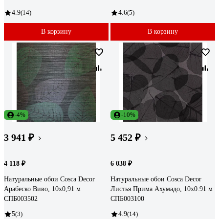
4.9
(14)
4.6
(5)
В корзину
В корзину
-4%
-10%
3 941 ₽
5 452 ₽
4 118 ₽
6 038 ₽
Натуральные обои Cosca Decor
Натуральные обои Cosca Decor
Арабеско Виво, 10x0,91 м
Листья Прима Ахумадо, 10x0.91 м
СПБ003502
СПБ003100
5
(3)
4.9
(14)