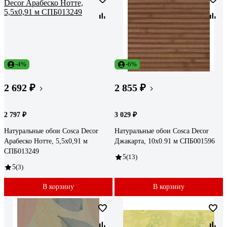
-4%
-6%
2 692 ₽
2 855 ₽
2 797 ₽
3 029 ₽
Натуральные обои Cosca Decor
Натуральные обои Cosca Decor
Арабеско Нотте, 5,5x0,91 м
Джакарта, 10x0.91 м СПБ001596
СПБ013249
5
(13)
5
(3)
В корзину
В корзину