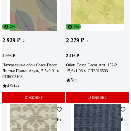
-2%
-6%
2 929 ₽
2 279 ₽
2 993 ₽
2 416 ₽
Натуральные обои Cosca Decor
Обои Cosca Decor Арт. 152-2
Листья Прима Азуль, 5.5x0.91 м
15,6x1,06 м СПБ016503
СПБ003103
5
(7)
4.9
(14)
В корзину
В корзину