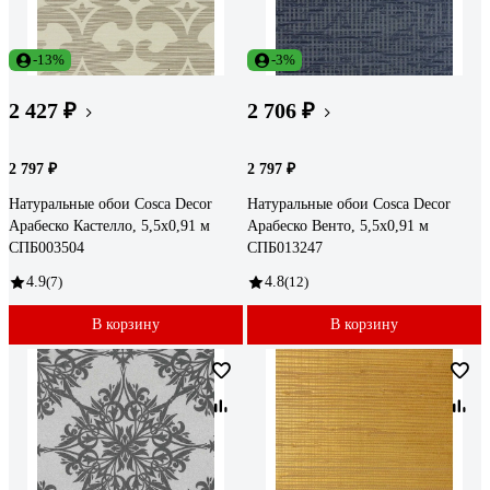
-13%
-3%
2 427 ₽
2 706 ₽
2 797 ₽
2 797 ₽
Натуральные обои Cosca Decor
Натуральные обои Cosca Decor
Арабеско Кастелло, 5,5x0,91 м
Арабеско Венто, 5,5x0,91 м
СПБ003504
СПБ013247
4.9
(7)
4.8
(12)
В корзину
В корзину