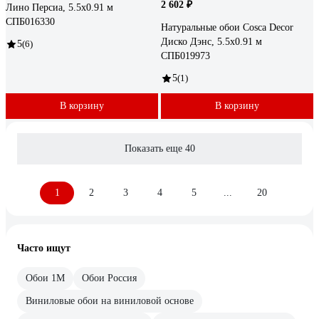
2 602 ₽
Лино Персиа, 5.5x0.91 м
СПБ016330
Натуральные обои Cosca Decor
Диско Дэнс, 5.5x0.91 м
5
(6)
СПБ019973
5
(1)
В корзину
В корзину
Показать еще 40
1
2
3
4
5
...
20
Часто ищут
Обои 1М
Обои Россия
Виниловые обои на виниловой основе