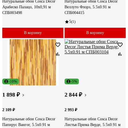
Натуральные обои Cosca Decor
Натуральные обои Cosca Decor
Арабеско Палацо, 10x0,91 м
Веллуто Флорэ, 5.5x0.91 м
СПБ003498
СПБ004415
5
(1)
В корзину
В корзину
-10%
-5%
1 898 ₽
2 844 ₽
2 109 ₽
2 993 ₽
Натуральные обои Cosca Decor
Натуральные обои Cosca Decor
Папирус Вангог, 5.5x0.91 м
Листья Прима Верде, 5.5x0.91 м