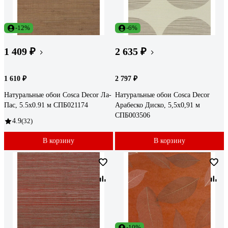
-12%
-6%
1 409 ₽
2 635 ₽
1 610 ₽
2 797 ₽
Натуральные обои Cosca Decor Ла-
Натуральные обои Cosca Decor
Пас, 5.5x0.91 м СПБ021174
Арабеско Диско, 5,5x0,91 м
СПБ003506
4.9
(32)
В корзину
В корзину
-10%