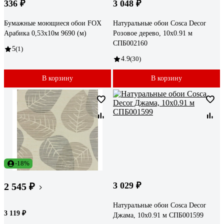
336 ₽
3 048 ₽
Бумажные моющиеся обои FOX
Натуральные обои Cosca Decor
Арабика 0,53x10м 9690 (м)
Розовое дерево, 10x0.91 м
СПБ002160
5
(1)
4.9
(30)
В корзину
В корзину
-18%
3 029 ₽
2 545 ₽
Натуральные обои Cosca Decor
3 119 ₽
Джама, 10x0.91 м СПБ001599