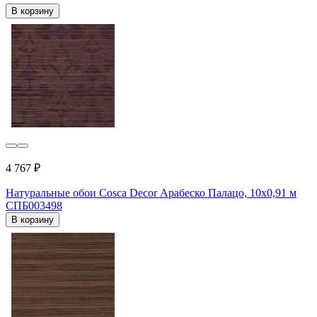
В корзину
4 767 ₽
Натуральные обои Cosca Decor Арабеско Палацо, 10x0,91 м
СПБ003498
В корзину