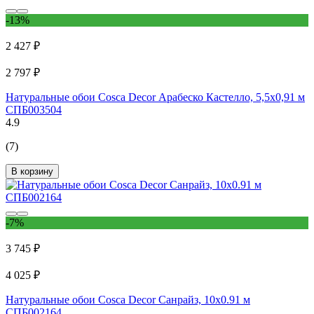
-13%
2 427 ₽
2 797 ₽
Натуральные обои Cosca Decor Арабеско Кастелло, 5,5x0,91 м
СПБ003504
4.9
(7)
В корзину
-7%
3 745 ₽
4 025 ₽
Натуральные обои Cosca Decor Санрайз, 10x0.91 м
СПБ002164