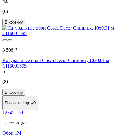
4.8
(6)
В корзину
3 596 ₽
Натуральные обои Cosca Decor Сицилия, 10x0.91 м
СПБ001595
5
(8)
В корзину
Показать еще 40
1
2
3
4
5
...
20
Часто ищут
Обои 1М