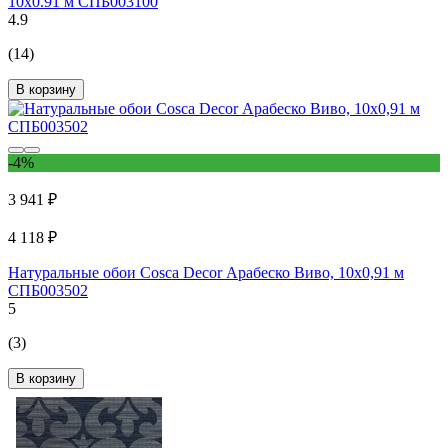
10x0.91 м СПБ003100
4.9
(14)
В корзину
-4%
3 941 ₽
4 118 ₽
Натуральные обои Cosca Decor Арабеско Виво, 10x0,91 м
СПБ003502
5
(3)
В корзину