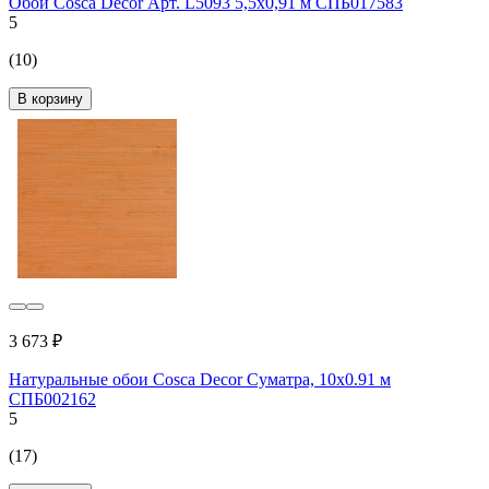
Обои Cosca Decor Арт. L5093 5,5x0,91 м СПБ017583
5
(10)
В корзину
3 673 ₽
Натуральные обои Cosca Decor Суматра, 10x0.91 м
СПБ002162
5
(17)