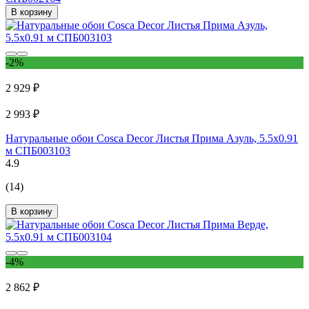
В корзину
-2%
2 929 ₽
2 993 ₽
Натуральные обои Cosca Decor Листья Прима Азуль, 5.5x0.91
м СПБ003103
4.9
(14)
В корзину
-4%
2 862 ₽