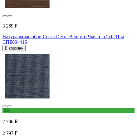
3 269 ₽
Натуральные обои Cosca Decor Веллуто Чьело, 5.5x0.91 м
СПБ004416
В корзину
-3%
2 706 ₽
2 797 ₽