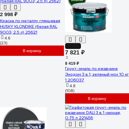
2 998 ₽
Краска по металлу глянцевая
HUSKY KLONDIKE (белая RAL
9003; 2.5 л) 25621
4.6
(23)
-7%
В корзину
7 821 ₽
8 419 ₽
Грунт-эмаль по ржавчине
Экодом 3 в 1, зеленый мох 10 кг
1 206037
4.8
(108)
В корзину