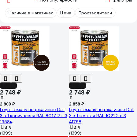
По популярности
Фильтры
Наличие в магазинах
Цена
Производители
-4%
-4%
2 748 ₽
2 748 ₽
2 860 ₽
2 858 ₽
Грунт-эмаль по ржавчине Dali
Грунт-эмаль по ржавчине Dali
3 в 1 коричневая RAL 8017 2 л 3
3 в 1 желтая RAL 1021 2 л 3
19584
41768
4.8
4.8
(1399)
(1399)