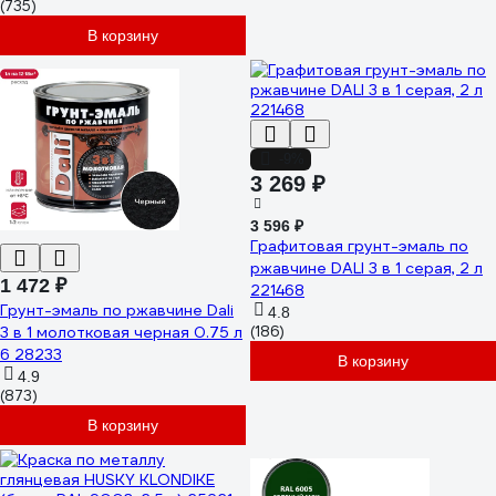
(735)
В корзину
-9%
3 269 ₽
3 596 ₽
Графитовая грунт-эмаль по
ржавчине DALI 3 в 1 серая, 2 л
1 472 ₽
221468
Грунт-эмаль по ржавчине Dali
4.8
3 в 1 молотковая черная 0.75 л
(186)
6 28233
В корзину
4.9
(873)
В корзину