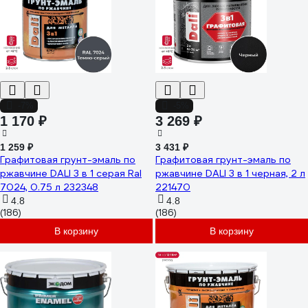
-7%
-5%
1 170 ₽
3 269 ₽
1 259 ₽
3 431 ₽
Графитовая грунт-эмаль по
Графитовая грунт-эмаль по
ржавчине DALI 3 в 1 серая Ral
ржавчине DALI 3 в 1 черная, 2 л
7024, 0.75 л 232348
221470
4.8
4.8
(186)
(186)
В корзину
В корзину