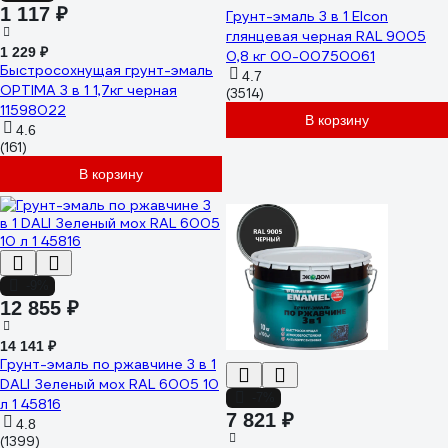
1 117 ₽
Грунт-эмаль 3 в 1 Elcon
глянцевая черная RAL 9005
1 229 ₽
0,8 кг 00-00750061
Быстросохнущая грунт-эмаль
4.7
OPTIMA 3 в 1 1,7кг черная
(3514)
11598022
В корзину
4.6
(161)
В корзину
-9%
12 855 ₽
14 141 ₽
Грунт-эмаль по ржавчине 3 в 1
DALI Зеленый мох RAL 6005 10
-7%
л 1 45816
7 821 ₽
4.8
(1399)