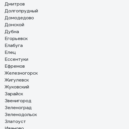
Дмитров
Долгопрудный
Домодедово
Донской
Дубна
Егорьевск
Елабуга
Елец
Ессентуки
Ефремов
Железногорск
Жигулевск
Жуковский
Зарайск
Звенигород
Зеленоград
Зеленодольск
Златоуст
Иваново