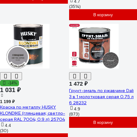
4.7
(3514)
В корзину
-14%
1 472 ₽
1 031 ₽
Грунт-эмаль по ржавчине Dali
3 в 1 молотковая серая 0.75 л
1 199 ₽
6 28232
Краска по металлу HUSKY
4.9
KLONDIKE (глянцевая; светло-
(873)
серая RAL 7004; 0.9 л) 25704
В корзину
4.4
(30)