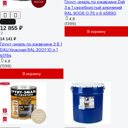
Грунт-эмаль по ржавчине Dali
3 в 1 серебристый алюминий
RAL 9006 0.75 л 6 45890
4.8
-9%
(1399)
12 855 ₽
В корзину
14 141 ₽
Грунт-эмаль по ржавчине 3 В 1
DALI Красная RAL 3001 10 л 1
41764
4.8
(1399)
В корзину