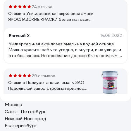
74 отзыва
Отзыв о Универсальная акриловая эмаль
ЯРОСЛАВСКИЕ КРАСКИ белая матовая,
ведро 0.9 кг, О05191
14.08.2022
Евгений Х.
Универсальная акриловая эмаль на водной основе.
Можно красить всё что угодно, и внутри, и на улице, и
это без запаха. Но основание должно быть прочным и
не осыпающимся.
29 отзывов
Отзыв о Полиуретановая эмаль ЗАО
Подольский завод стройматериалов
БЕТЭЛАСТ цвет серый 5 кг
2000006640031
Москва
22.08.2023
Александр
Санкт-Петербург
За небольшие деньги напоминает эпоксидную краску,
Нижний Новгород
только обращаться с ней проще, сохнет быстрее.
Екатеринбург