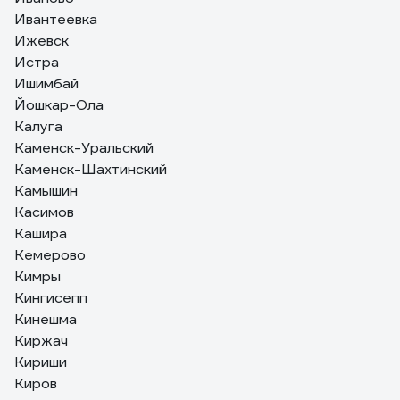
Ивантеевка
Ижевск
Истра
Ишимбай
Йошкар-Ола
Калуга
Каменск-Уральский
Каменск-Шахтинский
Камышин
Касимов
Кашира
Кемерово
Кимры
Кингисепп
Кинешма
Киржач
Кириши
Киров