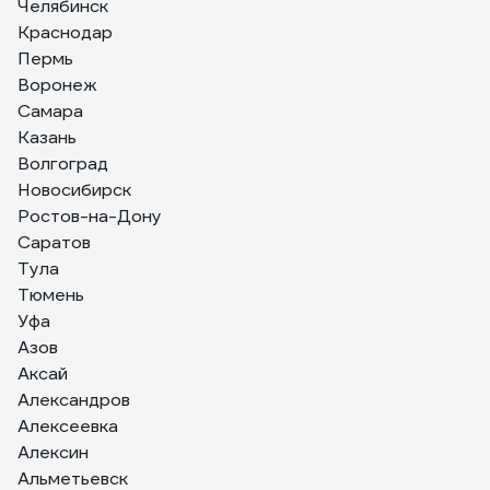
Челябинск
41 отзыв
Краснодар
Отзыв о Краска DULUX ОКНА И ДВЕРИ
Пермь
(база BW; 0,75 л) 5327289
Воронеж
Самара
Казань
05.04.2023
Дмитрий .
Волгоград
Наносится тонкими слоями, хорошо растушевывается.
Новосибирск
Ростов-на-Дону
Саратов
Тула
Тюмень
Уфа
Азов
Аксай
Александров
Алексеевка
Алексин
Альметьевск