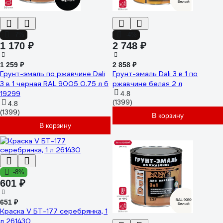
-7%
-4%
1 170 ₽
2 748 ₽
1 259 ₽
2 858 ₽
Грунт-эмаль по ржавчине Dali
Грунт-эмаль Dali 3 в 1 по
3 в 1 черная RAL 9005 0.75 л 6
ржавчине белая 2 л
19299
4.8
(1399)
4.8
(1399)
В корзину
В корзину
-8%
601 ₽
651 ₽
Краска V БТ-177 серебрянка, 1
л 261430