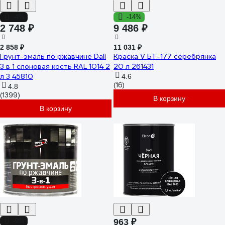
-4%
-14%
2 748 ₽
9 486 ₽
2 858 ₽
11 031 ₽
Грунт-эмаль по ржавчине Dali
Краска V БТ-177 серебрянка
3 в 1 слоновая кость RAL 1014 2
20 л 261431
л 3 45810
4.6
(16)
4.8
(1399)
В корзину
В корзину
-9%
963 ₽