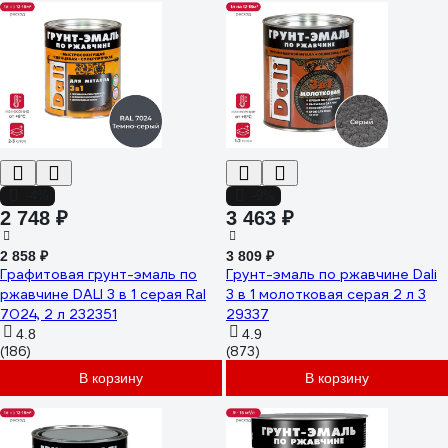
-4%
-9%
2 748 ₽
3 463 ₽
2 858 ₽
3 809 ₽
Графитовая грунт-эмаль по
Грунт-эмаль по ржавчине Dali
ржавчине DALI 3 в 1 серая Ral
3 в 1 молотковая серая 2 л 3
7024, 2 л 232351
29337
4.8
4.9
(186)
(873)
В корзину
В корзину