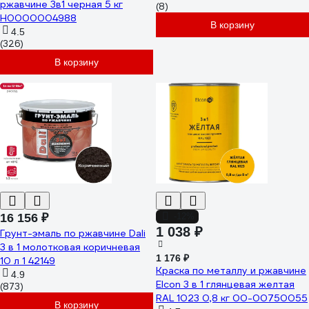
ржавчине 3в1 черная 5 кг
(8)
Н0000004988
В корзину
4.5
(326)
В корзину
16 156 ₽
-12%
1 038 ₽
Грунт-эмаль по ржавчине Dali
3 в 1 молотковая коричневая
1 176 ₽
10 л 1 42149
Краска по металлу и ржавчине
4.9
Elcon 3 в 1 глянцевая желтая
(873)
RAL 1023 0,8 кг 00-00750055
В корзину