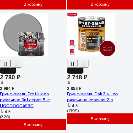
В корзину
В корзину
-6%
-4%
2 780 ₽
2 748 ₽
2 964 ₽
2 858 ₽
Грунт-эмаль Profilux по
Грунт-эмаль Dali 3 в 1 по
ржавчине 3в1 серая 5 кг
ржавчине красная 2 л
Н0000004990
4.8
(1399)
4.5
(326)
В корзину
В корзину