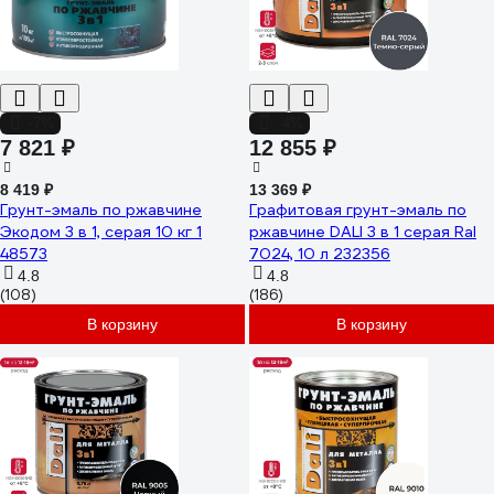
-7%
-4%
7 821 ₽
12 855 ₽
8 419 ₽
13 369 ₽
Грунт-эмаль по ржавчине
Графитовая грунт-эмаль по
Экодом 3 в 1, серая 10 кг 1
ржавчине DALI 3 в 1 серая Ral
48573
7024, 10 л 232356
4.8
4.8
(108)
(186)
В корзину
В корзину