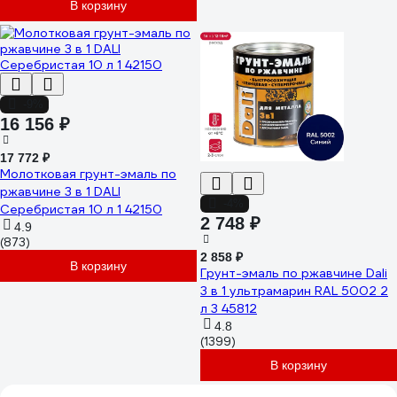
В корзину
-9%
16 156 ₽
17 772 ₽
Молотковая грунт-эмаль по
ржавчине 3 в 1 DALI
-4%
Серебристая 10 л 1 42150
2 748 ₽
4.9
(873)
2 858 ₽
В корзину
Грунт-эмаль по ржавчине Dali
3 в 1 ультрамарин RAL 5002 2
л 3 45812
4.8
(1399)
В корзину