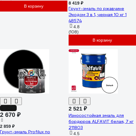
8 419 ₽
В корзину
Грунт-эмаль по ржавчине
Экодом 3 в 1, черная 10 кг 1
48574
4.8
(108)
В корзину
-7%
2 521 ₽
2 670 ₽
Износостойкая эмаль для
бордюров ALFAVIT белая, 7 кг
2 859 ₽
211803
Грунт-эмаль Profilux по
4.5