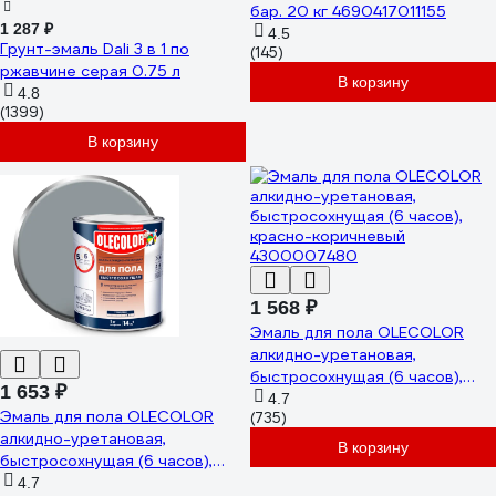
бар. 20 кг 4690417011155
1 287 ₽
4.5
Грунт-эмаль Dali 3 в 1 по
(145)
ржавчине серая 0.75 л
В корзину
4.8
(1399)
В корзину
1 568 ₽
Эмаль для пола OLECOLOR
алкидно-уретановая,
быстросохнущая (6 часов),
1 653 ₽
красно-коричневый
4.7
Эмаль для пола OLECOLOR
(735)
4300007480
алкидно-уретановая,
В корзину
быстросохнущая (6 часов),
серый 4300009066
4.7