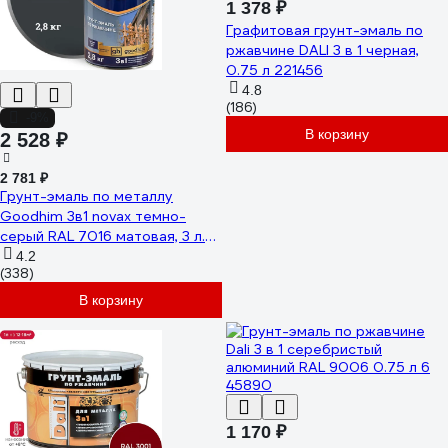
1 378 ₽
Графитовая грунт-эмаль по
ржавчине DALI 3 в 1 черная,
0.75 л 221456
4.8
(186)
-9%
В корзину
2 528 ₽
2 781 ₽
Грунт-эмаль по металлу
Goodhim 3в1 novax темно-
серый RAL 7016 матовая, 3 л.
2,8кг 11035
4.2
(338)
В корзину
1 170 ₽