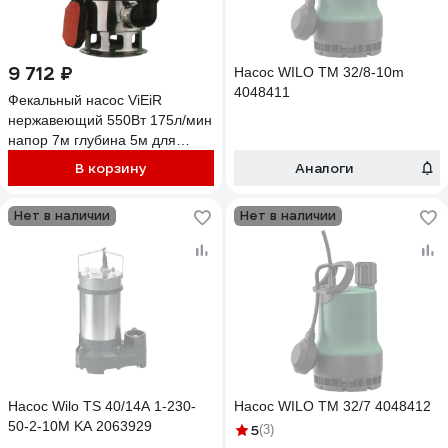
9 712 ₽
Насос WILO TM 32/8-10m
4048411
Фекальный насос ViEiR
нержавеющий 550Вт 175л/мин
напор 7м глубина 5м для
бытовых септиков VRD550BX
В корзину
Аналоги
Нет в наличии
Нет в наличии
Насос Wilo TS 40/14A 1-230-
Насос WILO TM 32/7 4048412
50-2-10M KA 2063929
5
(3)