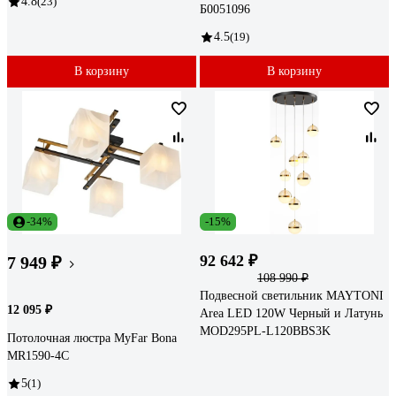
4.8
(23)
Б0051096
4.5
(19)
В корзину
В корзину
-34%
-15%
92 642 ₽
7 949 ₽
108 990 ₽
Подвесной светильник MAYTONI
12 095 ₽
Area LED 120W Черный и Латунь
MOD295PL-L120BBS3K
Потолочная люстра MyFar Bona
MR1590-4C
5
(1)