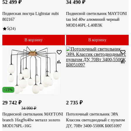
52 499 ₽
34 490 ₽
Подвесная люстра Lightstar nubi
Подвесной светильник MAYTONI
802167
tau led 40w алюминий черный
MOD146PL-L40B3K
5
(24)
В корзину
В корзину
-15%
29 742 ₽
2 735 ₽
34 990 ₽
Подвесной светильник MAYTONI
Потолочный светильник ЭРА
branch 16хg9x40w металл золото
Классик светодиодный с пультом
MOD176PL-16G
ДУ, 70Вт 3400-5500К Б0051097