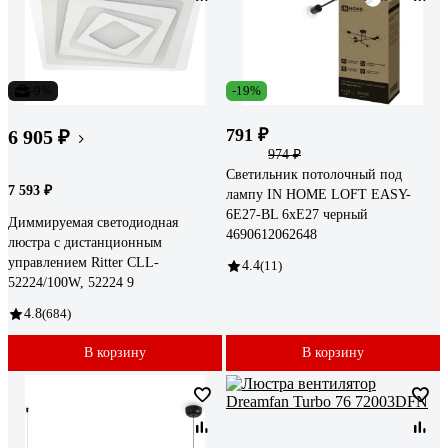
-9%
-19%
791 ₽
6 905 ₽
974 ₽
Светильник потолочный под
7 593 ₽
лампу IN HOME LOFT EASY-
6E27-BL 6хЕ27 черный
Диммируемая светодиодная
4690612062648
люстра с дистанционным
управлением Ritter CLL-
4.4
(11)
52224/100W, 52224 9
4.8
(684)
В корзину
В корзину