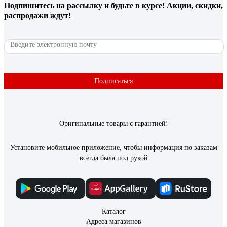
рассеиватель падал и разбивался. Сейчас такого в этом
Подпишитесь
на рассылку
и будьте в курсе! Акции, скидки,
светильнике нет.
распродажи ждут!
6 отзывов
Отзыв о светильнике Elektrostandard 2194
MR16, SL/WH зеркальный/белый a036801
Подписаться
Анастасия О.
09.03.2021
Мне понравились
Оригинальные товары с гарантией!
Установите мобильное приложение, чтобы информация по заказам
всегда была под рукой
Каталог
Адреса магазинов