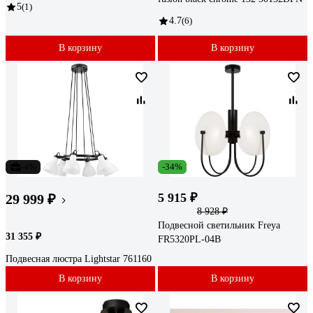
5
(1)
4.7
(6)
В корзину
В корзину
-4%
-34%
5 915 ₽
29 999 ₽
8 928 ₽
Подвесной светильник Freya
31 355 ₽
FR5320PL-04B
Подвесная люстра Lightstar 761160
В корзину
В корзину