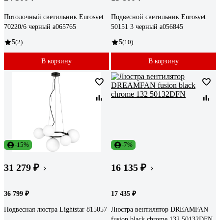
Потолочный светильник Eurosvet
Подвесной светильник Eurosvet
70220/6 черный a065765
50151 3 черный a056845
5
(2)
5
(10)
В корзину
В корзину
-15%
-7%
31 279 ₽
16 135 ₽
36 799 ₽
17 435 ₽
Подвесная люстра Lightstar 815057
Люстра вентилятор DREAMFAN
fusion black chrome 132 50132DFN