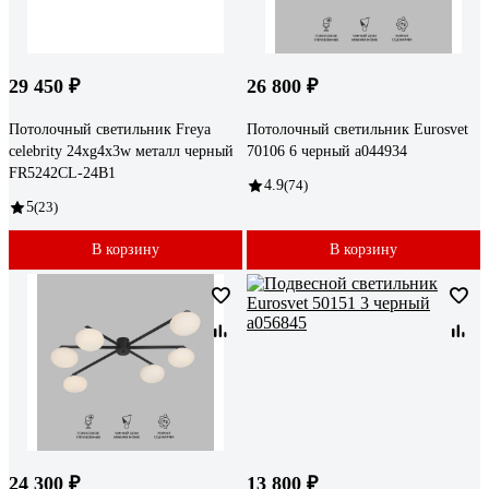
29 450 ₽
26 800 ₽
Потолочный светильник Freya
Потолочный светильник Eurosvet
celebrity 24хg4x3w металл черный
70106 6 черный a044934
FR5242CL-24B1
4.9
(74)
5
(23)
В корзину
В корзину
24 300 ₽
13 800 ₽