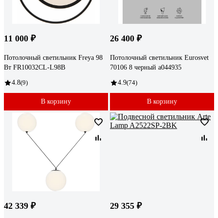
11 000 ₽
26 400 ₽
Потолочный светильник Freya 98
Потолочный светильник Eurosvet
Вт FR10032CL-L98B
70106 8 черный a044935
4.8
(9)
4.9
(74)
В корзину
В корзину
42 339 ₽
29 355 ₽