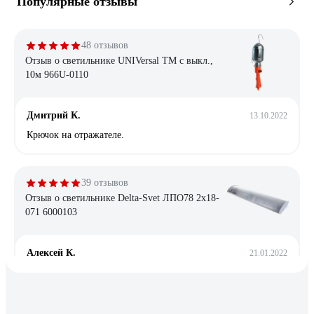
Популярные отзывы
48 отзывов
Отзыв о светильнике UNIVersal ТМ c выкл.,
10м 966U-0110
Дмитрий К.
13.10.2022
Крючок на отражателе.
39 отзывов
Отзыв о светильнике Delta-Svet ЛПО78 2х18-
071 6000103
Алексей К.
21.01.2022
Хорошо собран. Нет бестолковых боковых пластмассовых
крышек подпорок для рассеивателя в торцах светильника.
Такие штуки вечно сохли, трескались и отваливались, а