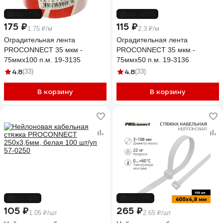
до -11%
до -29%
175 ₽
115 ₽
1.75 ₽/м
2.3 ₽/м
Оградительная лента
Оградительная лента
PROCONNECT 35 мкм -
PROCONNECT 35 мкм -
75ммх100 п.м. 19-3135
75ммх50 п.м. 19-3136
4.8
4.8
(33)
(33)
В корзину
В корзину
до -5%
до -6%
105 ₽
265 ₽
1.05 ₽/шт
2.65 ₽/шт