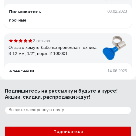
Пользователь
08.02.2023
прочные
2 отзыва
Отзыв о хомуте-бабочке крепежная техника
8-12 мм, 1/2", нерж. 2 100001
Алексей М.
14.06.2025
1. Нержавеющая сталь (не китайский вариант). 2.
"Барашек" очень удобная штука, когда хомут нужно часто
Подпишитесь
на рассылку
и будьте в курсе!
"поджимать" и ослаблять. Не нужно бегать за отверткой.
Акции, скидки, распродажи ждут!
Для садовых шлангов самый выгодный вариант. Пластик
"барашка" не плохого качества.
16 отзывов
Отзыв о металлическом хомуте Политэк 1"
(31-36) 35000001
Подписаться