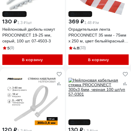
до -32%
до -19%
130 ₽
369 ₽
1.3 ₽/шт
1.48 ₽/м
Нейлоновый дюбель-хомут
Оградительная лента
PROCONNECT 19-25 мм,
PROCONNECT 35 мкм - 75мм
серый, 100 шт. 07-4503-3
х 250 м, цвет белый/красный
19-3235
5
4.8
(9)
(33)
В корзину
В корзину
до -8%
120 ₽
130 ₽
1.2 ₽/шт
1.3 ₽/шт