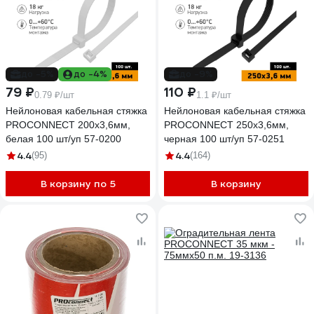
до -5%
до -4%
до -9%
79 ₽
110 ₽
0.79 ₽/шт
1.1 ₽/шт
Нейлоновая кабельная стяжка
Нейлоновая кабельная стяжка
PROCONNECT 200x3,6мм,
PROCONNECT 250x3,6мм,
белая 100 шт/уп 57-0200
черная 100 шт/уп 57-0251
4.4
4.4
(95)
(164)
В корзину по 5
В корзину