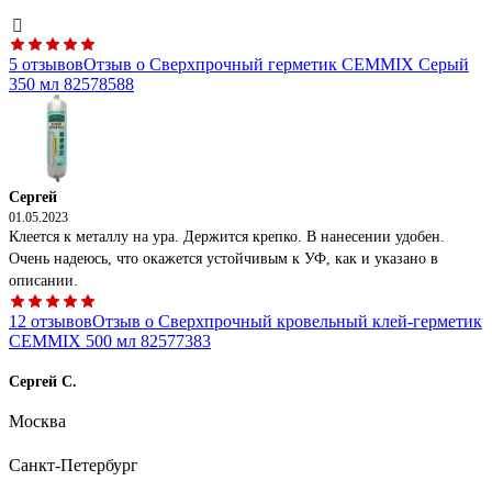
5 отзывов
Отзыв о Сверхпрочный герметик CEMMIX Серый
350 мл 82578588
Сергей
01.05.2023
Клеется к металлу на ура. Держится крепко. В нанесении удобен.
Очень надеюсь, что окажется устойчивым к УФ, как и указано в
описании.
12 отзывов
Отзыв о Сверхпрочный кровельный клей-герметик
CEMMIX 500 мл 82577383
Сергей С.
27.09.2023
Москва
Пластичный, работать с ним удобно. Адгезия отменная при
подготовленных поверхностях. Время схватывания достаточное для
Санкт-Петербург
спокойной работы. Образует крепкое эластичное покрытие.