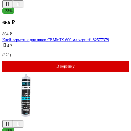
-23%
666 ₽
864 ₽
Клей-герметик для швов CEMMIX 600 мл черный 82577379
4.7
(378)
В корзину
-18%