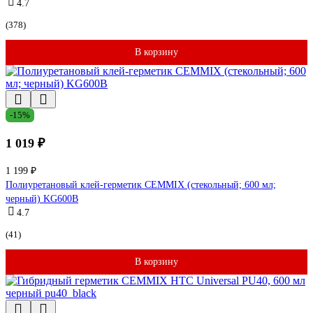
4.7
(378)
В корзину
-15%
1 019 ₽
1 199 ₽
Полиуретановый клей-герметик CEMMIX (стекольный; 600 мл;
черный) KG600B
4.7
(41)
В корзину