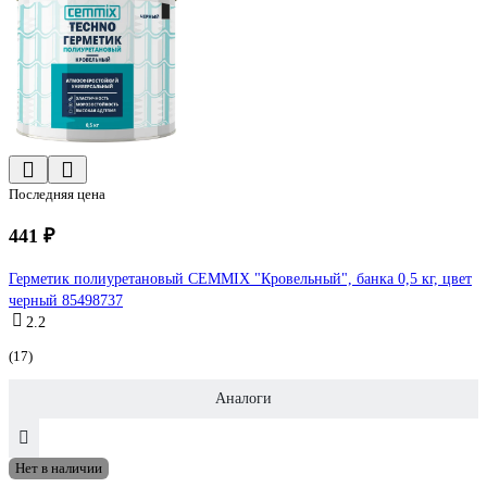
Последняя цена
441 ₽
Герметик полиуретановый CEMMIX "Кровельный", банка 0,5 кг, цвет
черный 85498737
2.2
(17)
Аналоги
Нет в наличии