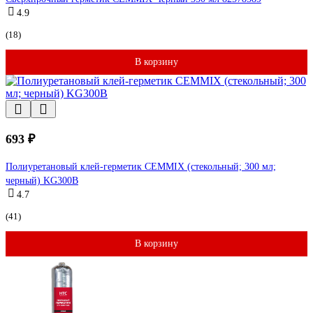
4.9
(18)
В корзину
693 ₽
Полиуретановый клей-герметик CEMMIX (стекольный; 300 мл;
черный) KG300B
4.7
(41)
В корзину