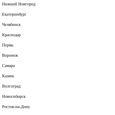
82 отзыва
Отзыв о Шовный клей-герметик CEMMIX Черный
Нижний Новгород
350 мл 82578586
Екатеринбург
Челябинск
Кирилл К
Краснодар
18.03.2023
Адгезия к дереву, металлу
Пермь
Воронеж
Самара
Казань
Волгоград
Новосибирск
Ростов-на-Дону