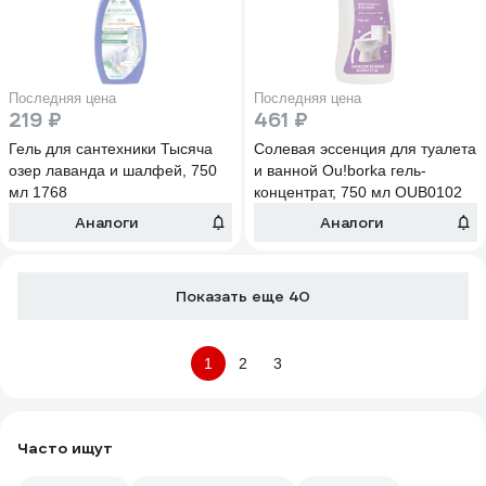
Последняя цена
Последняя цена
219 ₽
461 ₽
Гель для сантехники Тысяча
Солевая эссенция для туалета
озер лаванда и шалфей, 750
и ванной Ou!borka гель-
мл 1768
концентрат, 750 мл OUB0102
Аналоги
Аналоги
Показать еще 40
1
2
3
Часто ищут