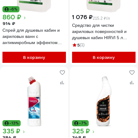
-6%
860 ₽
1 076 ₽
215.2 ₽/л
914 ₽
Средство для чистки
Спрей для душевых кабин и
акриловых поверхностей и
акриловых ванн с
душевых кабин HIRVI 5 л
антимикробным эффектом
317а713
5
(1)
HIRVI minty smell sanita 01. 5 л
367а763
В корзину
В корзину
-13%
-7%
335 ₽
325 ₽
384 ₽
348 ₽