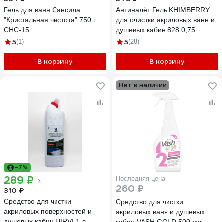
Гель для ванн Сансила
Антиналёт Гель KHIMBERRY
"Кристальная чистота" 750 г
для очистки акриловых ванн и
СНС-15
душевых кабин 828.0,75
5
5
(1)
(28)
В корзину
В корзину
Нет в наличии
-7%
289 ₽
Последняя цена
260 ₽
310 ₽
Средство для чистки
Средство для чистки
акриловых поверхностей и
акриловых ванн и душевых
душевых кабин HIRVI 1 л
кабин VASH GOLD 500 мл.,