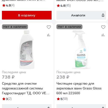
316а613
спрей 307260
4.8
(4)
4.8
(45)
В корзину
Аналоги
Нет в наличии
Нет в наличии
Последняя цена
Последняя цена
738 ₽
238 ₽
Средство для очистки
Чистящее средство для
гидромассажной системы
акриловых ванн Grass Gloss
Гидростандарт ТД, ООО VEGA
600 мл 221600
0.5 л 70.040
3
5
(2)
(59)