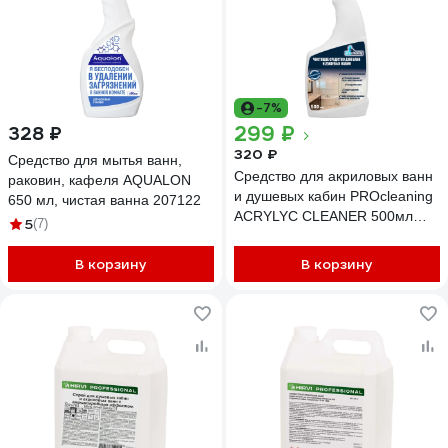
-7%
299 ₽
328 ₽
320 ₽
Средство для мытья ванн,
Средство для акриловых ванн
раковин, кафеля AQUALON
и душевых кабин PROcleaning
650 мл, чистая ванна 207122
ACRYLYC CLEANER 500мл
5
(7)
(тр). 341-05
В корзину
В корзину