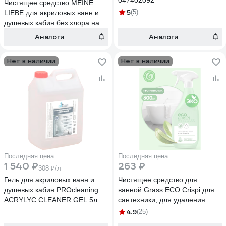
047402092
Чистящее средство MEINE
5
(5)
LIEBE для акриловых ванн и
душевых кабин без хлора на
основе фруктовых
Аналоги
Аналоги
кислот,экологичное, 500мл
ML34118
Нет в наличии
Нет в наличии
Последняя цена
Последняя цена
1 540 ₽
263 ₽
308 ₽/л
Гель для акриловых ванн и
Чистящее средство для
душевых кабин PROcleaning
ванной Grass ECO Crispi для
ACRYLYC CLEANER GEL 5л.
сантехники, для удаления
342-5
известкового налёта и
4.9
(25)
ржавчины, флакон 600 мл