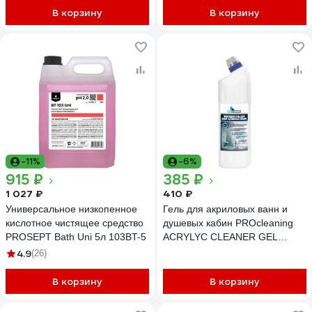
В корзину
В корзину
-11%
-6%
915 ₽
385 ₽
1 027 ₽
410 ₽
Универсальное низкопенное
Гель для акриловых ванн и
кислотное чистящее средство
душевых кабин PROcleaning
PROSEPT Bath Uni 5л 103BT-5
ACRYLYC CLEANER GEL
750мл 342-075
4.9
(26)
В корзину
В корзину