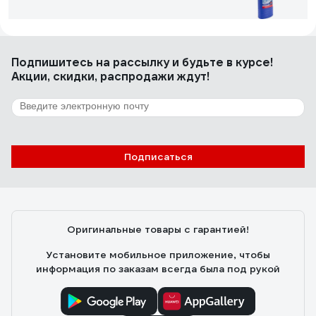
Елена Д.
20.02.2020
Подпишитесь
на рассылку
и будьте в курсе!
Лучшее средство из когда-либо созданных от известкового
Акции, скидки, распродажи ждут!
налета
46 отзывов
Отзыв о САНОКС Средства для чистки
металла 4303010007 604870
Подписаться
Имя скрыто
12.03.2021
отлично очищает даже самые безнадежные загрязнения
Оригинальные товары с гарантией!
Установите мобильное приложение, чтобы
информация по заказам всегда была под рукой