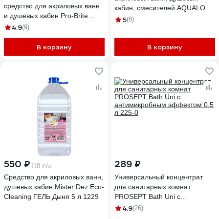
средство для акриловых ванн
кабин, смесителей AQUALON
и душевых кабин Pro-Brite
650 мл, Чистота акрила
5
(8)
Acrylic cleaner 1561-05
4.9
(9)
207092
В корзину
В корзину
550 ₽
289 ₽
110 ₽/л
Средство для акриловых ванн,
Универсальный концентрат
душевых кабин Mister Dez Eco-
для санитарных комнат
Cleaning ГЕЛЬ Дыня 5 л 1229
PROSEPT Bath Uni с
антимикробным эффектом 0.5
4.9
(26)
л 225-0