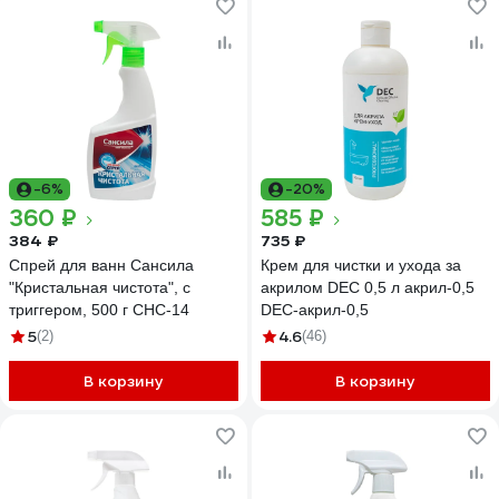
-6%
-20%
360 ₽
585 ₽
384 ₽
735 ₽
Спрей для ванн Сансила
Крем для чистки и ухода за
"Кристальная чистота", с
акрилом DEC 0,5 л акрил-0,5
триггером, 500 г СНС-14
DEC-акрил-0,5
5
4.6
(2)
(46)
В корзину
В корзину