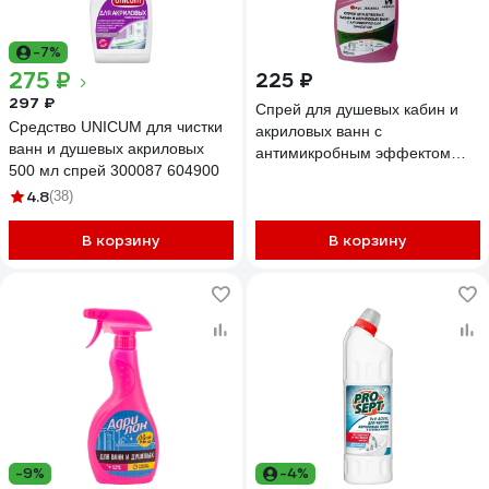
-7%
275 ₽
225 ₽
297 ₽
Спрей для душевых кабин и
Средство UNICUM для чистки
акриловых ванн с
ванн и душевых акриловых
антимикробным эффектом
500 мл спрей 300087 604900
HIRVI minty smell sanita 01. 0,5
4.8
(38)
л 366а663
В корзину
В корзину
-9%
-4%