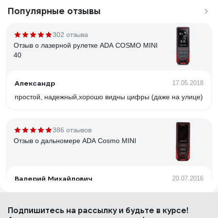
Популярные отзывы
302 отзыва
Отзыв о лазерной рулетке ADA COSMO MINI
40
Александр
17.05.2018
простой, надежный,хорошо видны цифры (даже на улице)
386 отзывов
Отзыв о дальномере ADA Cosmo MINI
Валерий Михайлович
20.07.2016
Размером с маркер. Сделан качественно. Сбитый корпус,
в руке удобен. Оптимальный размер и не большой и не
Подпишитесь
на рассылку
и будьте в курсе!
мизерный. Когда выбирал в магазине на Преображенке,