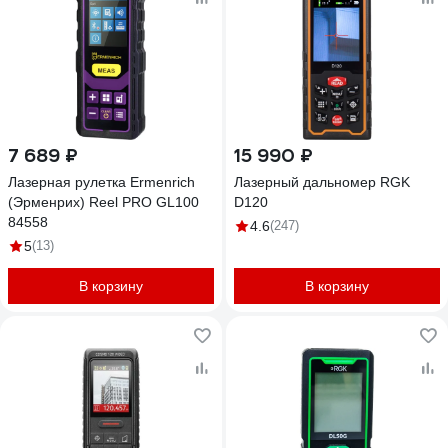
7 689 ₽
15 990 ₽
Лазерная рулетка Ermenrich
Лазерный дальномер RGK
(Эрменрих) Reel PRO GL100
D120
84558
4.6
(247)
5
(13)
В корзину
В корзину