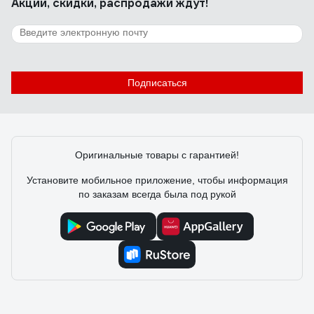
Акции, скидки, распродажи ждут!
выбирал и сравнивал с несколькими другими моделями.
Этот понравился по ощущениям по функциям, по цене за
это всё.
155 отзывов
Отзыв о лазерной рулетке ADA COSMO 50
Подписаться
Михаил
29.12.2018
Замеряет быстро
Оригинальные товары с гарантией!
Установите мобильное приложение, чтобы информация
по заказам всегда была под рукой