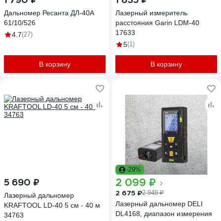
Дальномер Ресанта ДЛ-40A
Лазерный измеритель
61/10/526
расстояния Garin LDM-40
17633
4.7
(27)
5
(1)
В корзину
В корзину
-29%
2 099 ₽
5 690 ₽
2 675 ₽
2 949 ₽
Лазерный дальномер
Лазерный дальномер DELI
KRAFTOOL LD-40 5 см - 40 м
DL4168, диапазон измерения
34763