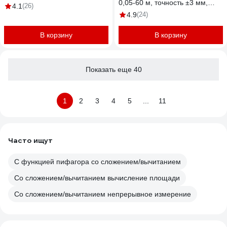
0,05-60 м, точность ±3 мм,
4.1
(26)
дисплей 1,7 дюйма,
4.9
(24)
автоматическое отключение
102961
В корзину
В корзину
Показать еще 40
1
2
3
4
5
...
11
Часто ищут
C функцией пифагора со сложением/вычитанием
Со сложением/вычитанием вычисление площади
Со сложением/вычитанием непрерывное измерение