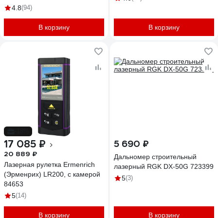
4.8
(94)
В корзину
В корзину
-18%
17 085 ₽
5 690 ₽
20 889 ₽
Дальномер строительный
Лазерная рулетка Ermenrich
лазерный RGK DX-50G 723399
(Эрменрих) LR200, с камерой
5
(3)
84653
5
(14)
В корзину
В корзину