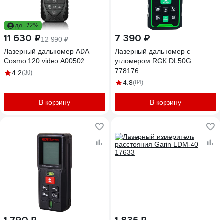
до -22%
11 630 ₽
7 390 ₽
12 990 ₽
Лазерный дальномер ADA
Лазерный дальномер с
Cosmo 120 video А00502
угломером RGK DL50G
778176
4.2
(30)
4.8
(94)
В корзину
В корзину
1 790 ₽
1 835 ₽