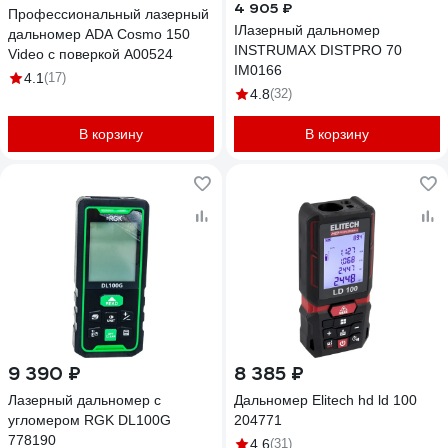
4 905 ₽
Профессиональный лазерный
IЛазерный дальномер
дальномер ADA Cosmo 150
INSTRUMAX DISTPRO 70
Video с поверкой А00524
IM0166
4.1
(17)
4.8
(32)
В корзину
В корзину
9 390 ₽
8 385 ₽
Лазерный дальномер с
Дальномер Elitech hd ld 100
угломером RGK DL100G
204771
778190
4.6
(31)