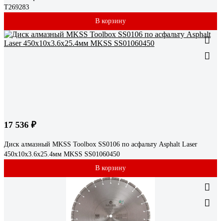
T269283
В корзину
17 536 ₽
Диск алмазный MKSS Toolbox SS0106 по асфальту Asphalt Laser
450х10х3.6x25.4мм MKSS SS01060450
В корзину