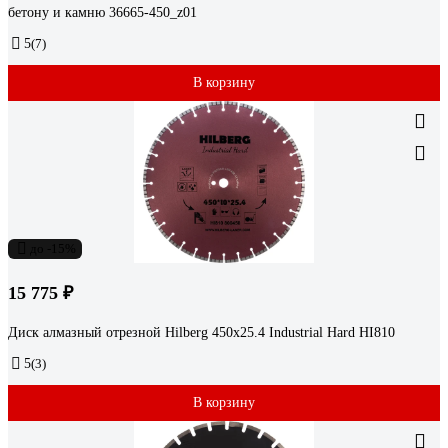
бетону и камню 36665-450_z01
5
(7)
В корзину
до -15%
15 775 ₽
Диск алмазный отрезной Hilberg 450x25.4 Industrial Hard HI810
5
(3)
В корзину