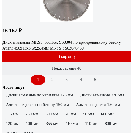
16 167 ₽
Диск алмазный MKSS Toolbox SS0304 по армированному бетону
Atlant 450х13x3.6х25.4мм MKSS SS03040450
В корзину
Показать еще 40
1
2
3
4
5
Часто ищут
Диски алмазные по керамике 125 мм
Диски алмазные 230 мм
Алмазные диски по бетону 150 мм
Алмазные диски 150 мм
115 мм
250 мм
500 мм
76 мм
50 мм
600 мм
120 мм
100 мм
355 мм
110 мм
110 мм
800 мм