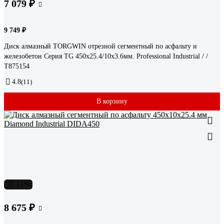
7 079 ₽
9 749 ₽
Диск алмазный TORGWIN отрезной сегментный по асфальту и
железобетон Серия TG 450х25.4/10х3.6мм. Professional Industrial / /
T875154
4.8
(11)
В корзину
-11%
8 675 ₽