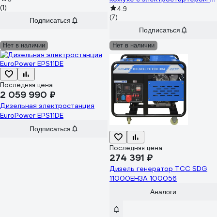
(1)
коннектором автоматики DS
4.9
(7)
11000 AC ES, 431744
Подписаться
Подписаться
Нет в наличии
Нет в наличии
Последняя цена
2 059 990 ₽
Дизельная электростанция
EuroPower EPS11DE
Подписаться
Последняя цена
274 391 ₽
Дизель генератор ТСС SDG
11000EH3A 100056
Аналоги