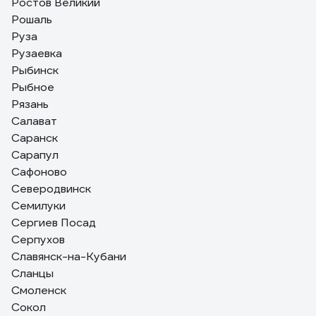
Ростов Великий
Рошаль
Руза
Рузаевка
Рыбинск
Рыбное
Рязань
Салават
Саранск
Сарапул
Сафоново
Северодвинск
Семилуки
Сергиев Посад
Серпухов
Славянск-на-Кубани
Сланцы
Смоленск
Сокол