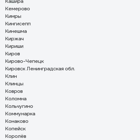
Кашира
Кемерово
Кимры
Кингисепп
Кинешма
Киржач
Кириши
Киров
Кирово-Чепецк
Кировск Ленинградская обл.
Клин
Клинцы
Ковров
Коломна
Кольчугино
Коммунарка
Конаково
Копейск
Королёв