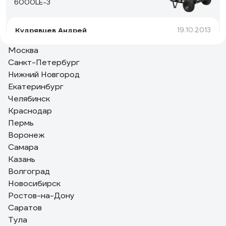
6000LE-3
Кудрявцев Андрей
19.10.2013
Стабильно работает 3 месяца 12 часов в день 5 дней
Москва
в неделю. Питает оборудование 380 V 4,5 кВт.
Санкт-Петербург
Нижний Новгород
Екатеринбург
11 отзывов
Челябинск
Отзыв о дизельном генераторе Champion
Краснодар
DG3601E
Пермь
Воронеж
Пользователь
22.04.2023
Самара
Соответствует описанию.
Казань
Волгоград
Новосибирск
Ростов-на-Дону
Саратов
Тула