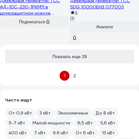
Дизельный генератор ТСС
Дизельный генератор ТСС
АД-10С-230-1РКМ11 в
SDG 10000EH3 077003
шумозащитном кожухе
5
(1)
029086
Подписаться
Аналоги
Показать еще 28
1
2
Часто ищут
От 0,9 кВт
3 кВт
Экономичные
До 8 кВт
5-7 кВт
Малой мощности
6,5 кВт
5,6 кВт
400 кВт
7 кВт
6.6 кВт
От 6 кВт
13 кВт