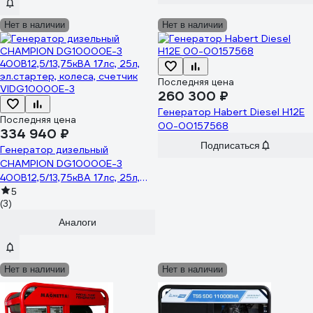
Нет в наличии
Нет в наличии
Последняя цена
260 300 ₽
Генератор Habert Diesel H12E
Последняя цена
00-00157568
334 940 ₽
Подписаться
Генератор дизельный
CHAMPION DG10000E-3
400В12,5/13,75кВА 17лс, 25л,
эл.стартер, колеса, счетчик
5
(3)
VIDG10000E-3
Аналоги
Нет в наличии
Нет в наличии