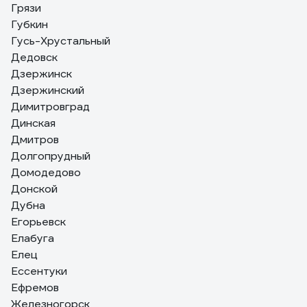
Грязи
Губкин
Гусь-Хрустальный
Дедовск
Дзержинск
Дзержинский
Димитровград
Динская
Дмитров
Долгопрудный
Домодедово
Донской
Дубна
Егорьевск
Елабуга
Елец
Ессентуки
Ефремов
Железногорск