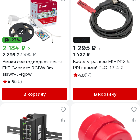
-27%
-9%
2 184 ₽
1 295 ₽
1 427 ₽
2 295 ₽
2 995 ₽
Кабель-разъем EKF М12 4-
Умная светодиодная лента
PIN прямой PLG-12-4-2
EKF Connect RGBW 3m
slswf-3-rgbw
4.8
(17)
4.8
(36)
В корзину
В корзину