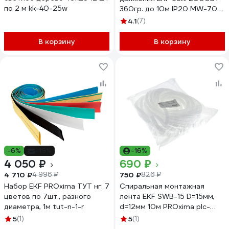
по 2 м kk-40-25w
360гр. до 10м IP20 MW-705
PROxima dd-mw-705
4.1
(7)
В корзину
В корзину
-6%
-19%
-16%
4 050 ₽
690 ₽
4 710 ₽
750 ₽
4 996 ₽
826 ₽
Набор EKF PROxima ТУТ нг: 7
Спиральная монтажная
цветов по 7шт., разного
лента EKF SWB-15 D=15мм,
диаметра, 1м tut-n-1-r
d=12мм 10м PROxima plc-
swb-15
5
(1)
5
(1)