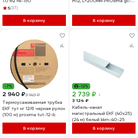
1.0 м2 nk-150
М12, L=200мм PROxima gc-
e1004
5
(37)
В корзину
В корзину
-7%
-12%
2 739 ₽
2 940 ₽
3 149 ₽
3 124 ₽
Термоусаживаемая трубка
Кабель-канал
EKF тут нг 12/6 черная рулон
магистральный EKF (40x25)
(100 м) proxima tut-12-b
(24 м) белый kkm-40-25
В корзину
В корзину