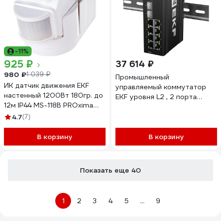
-11%
925 ₽
37 614 ₽
980 ₽
1 039 ₽
Промышленный
ИК датчик движения EKF
управляемый коммутатор
настенный 1200Вт 180гр. до
EKF уровня L2 , 2 порта
12м IP44 MS-118B PROxima
1000Base-X SFP, 8 портов
dd-ms-118B
10/100/1000Base-T(X) RJ45,
4.7
(7)
монтаж на динрейку TSX
TSX-ML2-2GX/SFP-8GT
В корзину
В корзину
Показать еще 40
1
2
3
4
5
...
9