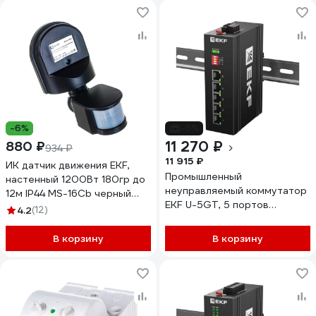
-6%
-5%
11 270 ₽
880 ₽
934 ₽
11 915 ₽
ИК датчик движения EKF,
Промышленный
настенный 1200Вт 180гр до
неуправляемый коммутатор
12м IP44 MS-16Cb черный
EKF U-5GT, 5 портов
PROxima dd-ms-16Cb
4.2
(12)
10/100/1000Base-T(X) RJ45,
монтаж на динрейку TSX
В корзину
В корзину
TSX-U-5GT