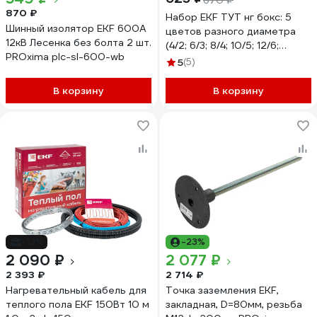
670 ₽
870 ₽
Набор EKF ТУТ нг бокс: 5
Шинный изолятор EKF 600А
цветов разного диаметра
12кВ Лесенка без болта 2 шт.
(4/2; 6/3; 8/4; 10/5; 12/6;
PROxima plc-sl-600-wb
20/10) 105 шт. 100 мм
5
(5)
PROxima tut-n-5-r
В корзину
В корзину
-13%
-23%
2 090 ₽
2 077 ₽
2 393 ₽
2 714 ₽
Нагревательный кабель для
Точка заземления EKF,
теплого пола EKF 150Вт 10 м
закладная, D=80мм, резьба