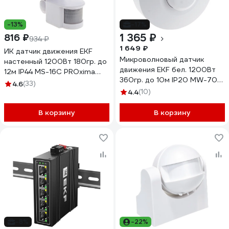
-13%
-17%
1 365 ₽
816 ₽
934 ₽
1 649 ₽
ИК датчик движения EKF
Микроволновый датчик
настенный 1200Вт 180гр. до
движения EKF бел. 1200Вт
12м IP44 MS-16C PROxima
360гр. до 10м IP20 MW-703
dd-ms-16C
4.6
(33)
PROxima dd-mw-703
4.4
(10)
В корзину
В корзину
-8%
-22%