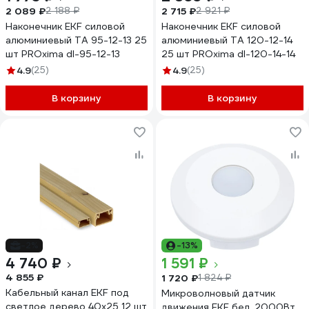
2 089 ₽
2 715 ₽
2 188 ₽
2 921 ₽
Наконечник EKF силовой
Наконечник EKF силовой
алюминиевый ТА 95-12-13 25
алюминиевый ТА 120-12-14
шт PROxima dl-95-12-13
25 шт PROxima dl-120-14-14
4.9
(25)
4.9
(25)
В корзину
В корзину
-2%
-13%
4 740 ₽
1 591 ₽
4 855 ₽
1 720 ₽
1 824 ₽
Кабельный канал EKF под
Микроволновый датчик
светлое дерево 40х25 12 шт
движения EKF бел. 2000Вт