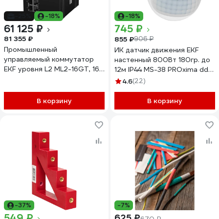
-25%
-18%
-18%
61 125 ₽
745 ₽
81 355 ₽
855 ₽
906 ₽
Промышленный
ИК датчик движения EKF
управляемый коммутатор
настенный 800Вт 180гр. до
EKF уровня L2 ML2-16GT, 16
12м IP44 MS-38 PROxima dd-
портов 10/100/1000Base-
ms-38
4.6
(22)
T(X) RJ45, монтаж на
динрейку TSX TSX-ML2-
В корзину
В корзину
16GT
-37%
-7%
549 ₽
625 ₽