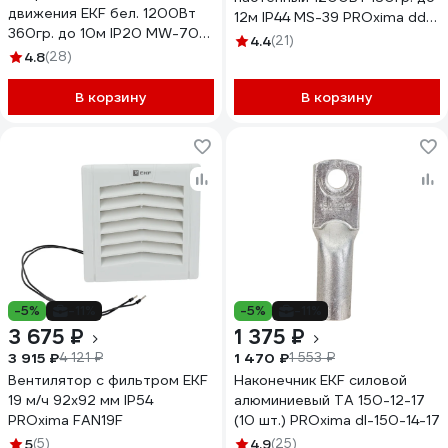
движения EKF бел. 1200Вт
12м IP44 MS-39 PROxima dd-
360гр. до 10м IP20 MW-700
ms-39
4.4
(21)
PROxima dd-mw-700
4.8
(28)
В корзину
В корзину
-5%
-11%
-5%
-11%
3 675 ₽
1 375 ₽
3 915 ₽
1 470 ₽
4 121 ₽
1 553 ₽
Вентилятор с фильтром EKF
Наконечник EKF силовой
19 м/ч 92x92 мм IP54
алюминиевый ТА 150-12-17
PROxima FAN19F
(10 шт.) PROxima dl-150-14-17
5
(5)
4.9
(25)