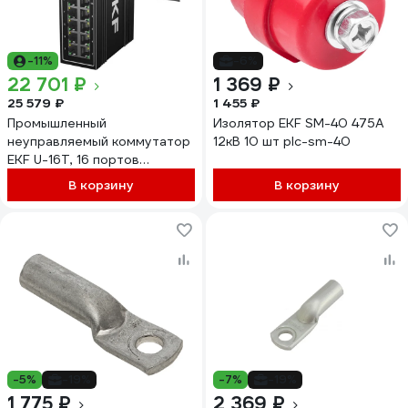
-11%
-6%
22 701 ₽
1 369 ₽
25 579 ₽
1 455 ₽
Промышленный
Изолятор EKF SM-40 475A
неуправляемый коммутатор
12кВ 10 шт plc-sm-40
EKF U-16T, 16 портов
10/100Base-T(X) RJ45,
В корзину
В корзину
монтаж на динрейку TSX
TSX-U-16T
-5%
-19%
-7%
-19%
1 775 ₽
2 369 ₽