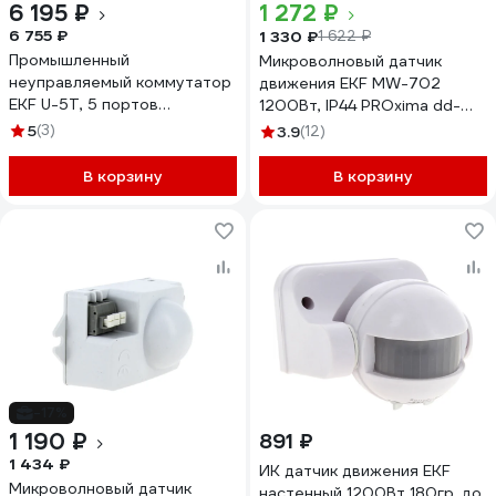
6 195 ₽
1 272 ₽
6 755 ₽
1 330 ₽
1 622 ₽
Промышленный
Микроволновый датчик
неуправляемый коммутатор
движения EKF MW-702
EKF U-5T, 5 портов
1200Вт, IP44 PROxima dd-
10/100Base-T(X) RJ45,
mw-702
5
(3)
3.9
(12)
монтаж на динрейку TSX
TSX-U-5T
В корзину
В корзину
-17%
1 190 ₽
891 ₽
1 434 ₽
ИК датчик движения EKF
Микроволновый датчик
настенный 1200Вт 180гр. до