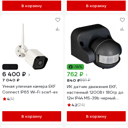
В корзину
В корзину
-9%
-14%
6 400 ₽
762 ₽
7 040 ₽
840 ₽
891 ₽
Умная уличная камера EKF
ИК датчик движения EKF,
Connect IP65 Wi-Fi sсwf-ex
настенный 1200Вт 180гр до
12м IP44 MS-39b черный
4
(4)
PROxima dd-ms-39b
4.2
(24)
В корзину
В корзину