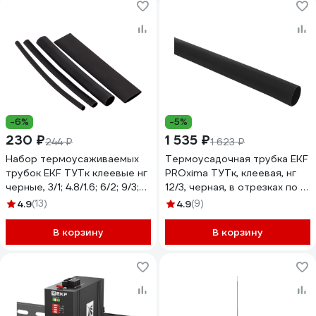
-6%
-5%
230 ₽
1 535 ₽
244 ₽
1 623 ₽
Набор термоусаживаемых
Термоусадочная трубка EKF
трубок EKF ТУТк клеевые нг
PROxima ТУТк, клеевая, нг
черные, 3/1; 4.8/1.6; 6/2; 9/3;
12/3, черная, в отрезках по 1
12/4, 21шт по 100мм.
метру, 10 шт tut4-k12-b
4.9
(13)
4.9
(9)
PROxima tut-k-n-1-r
В корзину
В корзину