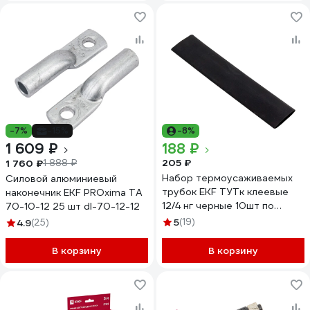
-7%
-15%
-8%
1 609 ₽
188 ₽
205 ₽
1 760 ₽
1 888 ₽
Набор термоусаживаемых
Силовой алюминиевый
трубок EKF ТУТк клеевые
наконечник EKF PROxima ТА
12/4 нг черные 10шт по
70-10-12 25 шт dl-70-12-12
100мм PROxima tut-k-n-12
5
(19)
4.9
(25)
В корзину
В корзину