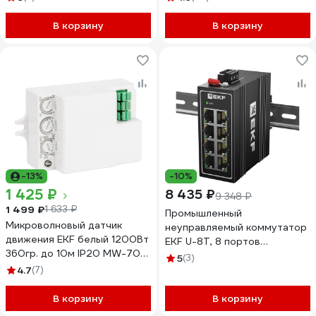
В корзину
В корзину
-13%
-10%
1 425 ₽
8 435 ₽
9 348 ₽
1 499 ₽
1 633 ₽
Промышленный
Микроволновый датчик
неуправляемый коммутатор
движения EKF белый 1200Вт
EKF U-8T, 8 портов
360гр. до 10м IP20 MW-706
10/100Base-T(X) RJ45,
5
(3)
dd-mw-706
монтаж на динрейку TSX
4.7
(7)
TSX-U-8T
В корзину
В корзину