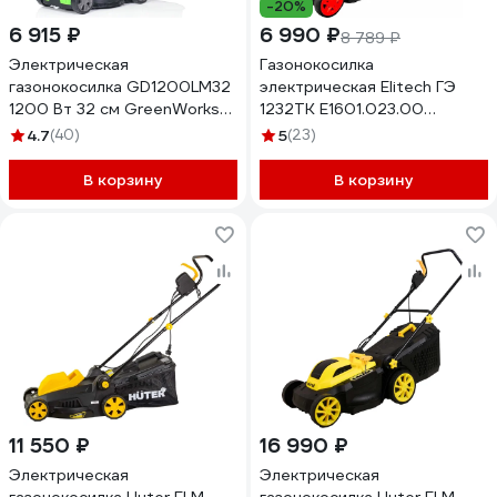
-20%
6 915 ₽
6 990 ₽
8 789 ₽
Электрическая
Газонокосилка
газонокосилка GD1200LM32
электрическая Elitech ГЭ
1200 Вт 32 см GreenWorks
1232ТK E1601.023.00
2517807
205489
4.7
(40)
5
(23)
В корзину
В корзину
11 550 ₽
16 990 ₽
Электрическая
Электрическая