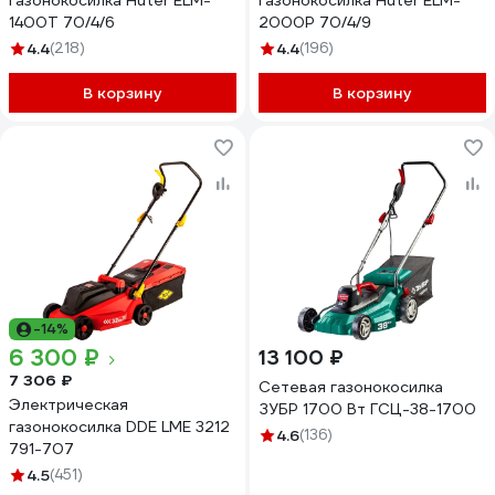
газонокосилка Huter ELM-
газонокосилка Huter ELM-
1400Т 70/4/6
2000P 70/4/9
4.4
(218)
4.4
(196)
В корзину
В корзину
-14%
6 300 ₽
13 100 ₽
7 306 ₽
Сетевая газонокосилка
Электрическая
ЗУБР 1700 Вт ГСЦ-38-1700
газонокосилка DDE LME 3212
4.6
(136)
791-707
4.5
(451)