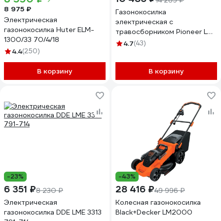
14 289 ₽
8 975 ₽
Газонокосилка
Электрическая
электрическая с
газонокосилка Huter ELM-
травосборником Pioneer LM-
1300/33 70/4/18
1640-01
4.7
(43)
4.4
(250)
В корзину
В корзину
-23%
-43%
6 351 ₽
28 416 ₽
8 230 ₽
49 996 ₽
Электрическая
Колесная газонокосилка
газонокосилка DDE LME 3313
Black+Decker LM2000