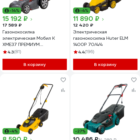
-14%
-4%
15 192 ₽
11 890 ₽
17 589 ₽
12 420 ₽
Газонокосилка
Электрическая
электрическая Мобил К
газонокосилка Huter ELM
XME37 ПРЕМИУМ
1400Р 70/4/4
MBK0032760
4.3
(81)
4.4
(196)
В корзину
В корзину
-4%
-27%
8 590 ₽
10 486 ₽