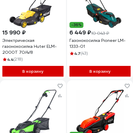
-36%
15 990 ₽
6 449 ₽
10 043 ₽
Электрическая
Газонокосилка Pioneer LM-
газонокосилка Huter ELM-
1333-01
2000T 70/4/8
4.7
(43)
4.4
(218)
В корзину
В корзину