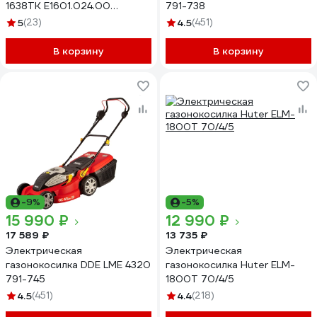
1638ТК E1601.024.00
791-738
205490
5
(23)
4.5
(451)
В корзину
В корзину
-9%
-5%
15 990 ₽
12 990 ₽
17 589 ₽
13 735 ₽
Электрическая
Электрическая
газонокосилка DDE LME 4320
газонокосилка Huter ELM-
791-745
1800T 70/4/5
4.5
(451)
4.4
(218)