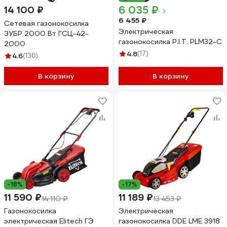
6 035 ₽
14 100 ₽
6 455 ₽
Сетевая газонокосилка
Электрическая
ЗУБР 2000 Вт ГСЦ-42-
газонокосилка P.I.T. PLM32-C
2000
4.8
(17)
4.6
(136)
В корзину
В корзину
-18%
-17%
11 590 ₽
11 189 ₽
14 110 ₽
13 453 ₽
Газонокосилка
Электрическая
электрическая Elitech ГЭ
газонокосилка DDE LME 3918