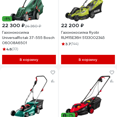
-8%
22 300 ₽
22 200 ₽
24 360 ₽
Газонокосилка
Газонокосилка Ryobi
UniversalRotak 37-555 Bosch
RLM15E36H 5133002345
06008A6501
3.7
(144)
4.6
(33)
В корзину
В корзину
-7%