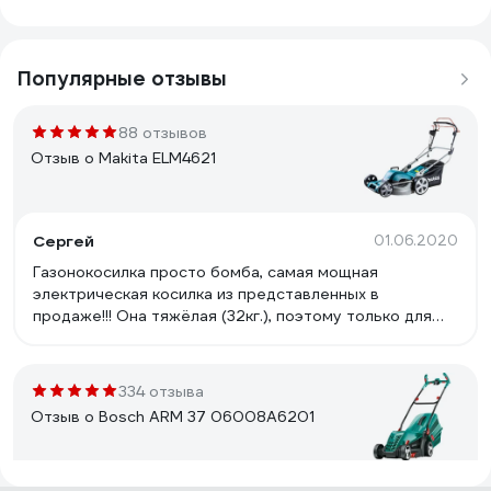
Популярные отзывы
88 отзывов
Отзыв о Makita ELM4621
Сергей
01.06.2020
Газонокосилка просто бомба, самая мощная
электрическая косилка из представленных в
продаже!!! Она тяжёлая (32кг.), поэтому только для
мужиков. Косит любую траву и не только, я косил
10соток разной мокрой травы высотой 40см. вообще
в лёгкую, естественно без заднего мешка, с такой
334 отзыва
большой травой заполняется за минуту!!!
Отзыв о Bosch ARM 37 06008A6201