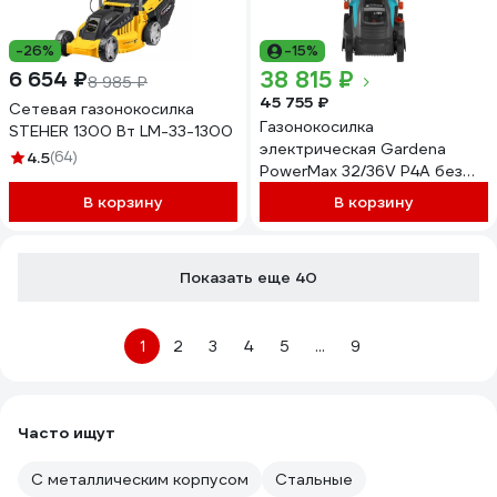
-26%
-15%
38 815 ₽
6 654 ₽
8 985 ₽
45 755 ₽
Сетевая газонокосилка
Газонокосилка
STEHER 1300 Вт LM-33-1300
электрическая Gardena
4.5
(64)
PowerMax 32/36V P4A без
аккумулятора 14621-
В корзину
В корзину
56.000.00
Показать еще 40
1
2
3
4
5
...
9
Часто ищут
С металлическим корпусом
Стальные