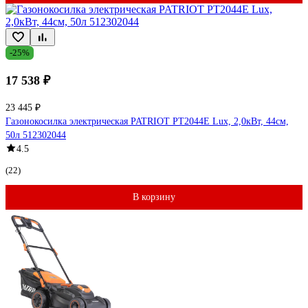
-25%
17 538 ₽
23 445 ₽
Газонокосилка электрическая PATRIOT PT2044E Lux, 2,0кВт, 44см,
50л 512302044
4.5
(22)
В корзину