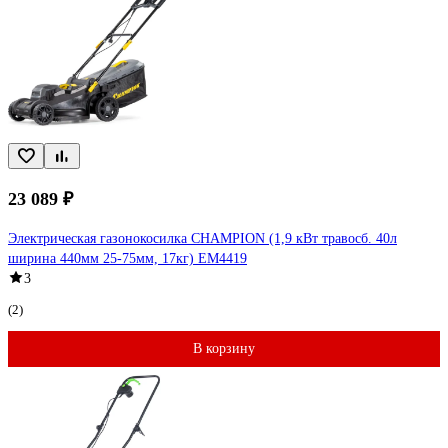
23 089 ₽
Электрическая газонокосилка CHAMPION (1,9 кВт травосб. 40л
ширина 440мм 25-75мм, 17кг) EM4419
3
(2)
В корзину