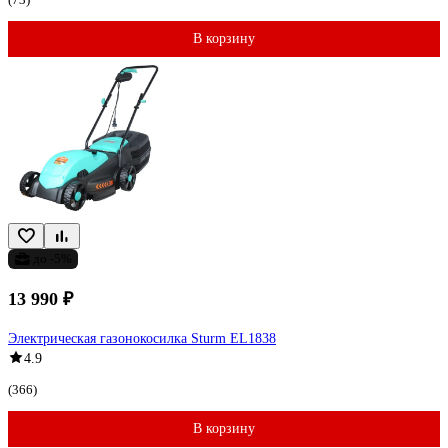
В корзину
до -5%
13 990 ₽
Электрическая газонокосилка Sturm EL1838
4.9
(366)
В корзину