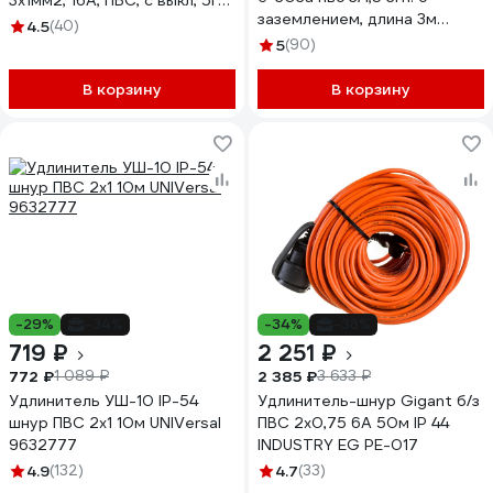
3x1мм2, 16A, ПВС, с выкл, 5гн,
заземлением, длина 3м
5м Б0028383
4.5
(40)
(еврослот) 1722
5
(90)
В корзину
В корзину
-29%
-34%
-34%
-38%
719 ₽
2 251 ₽
772 ₽
2 385 ₽
1 089 ₽
3 633 ₽
Удлинитель УШ-10 IP-54
Удлинитель-шнур Gigant б/з
шнур ПВС 2x1 10м UNIVersal
ПВС 2х0,75 6A 50м IP 44
9632777
INDUSTRY EG PE-017
4.9
(132)
4.7
(33)