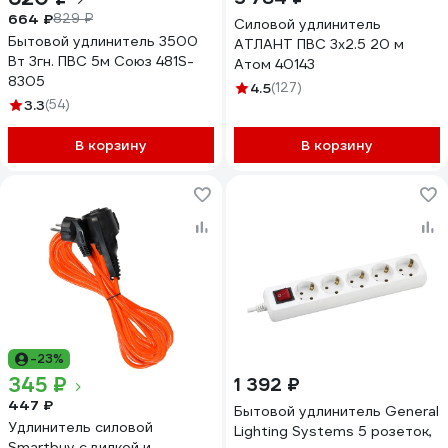
664 ₽
829 ₽
Силовой удлинитель
Бытовой удлинитель 3500
АТЛАНТ ПВС 3x2.5 20 м
Вт 3гн. ПВС 5м Союз 481S-
Атом 40143
8305
4.5
(127)
3.3
(54)
В корзину
В корзину
-23%
345 ₽
1 392 ₽
447 ₽
Бытовой удлинитель General
Удлинитель силовой
Lighting Systems 5 розеток,
Smartbuy с вилкой и