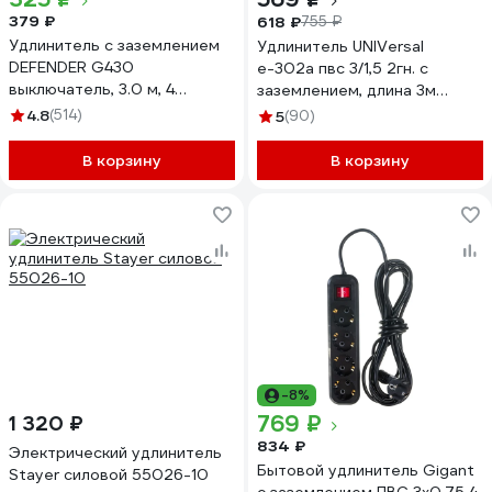
379 ₽
618 ₽
755 ₽
Удлинитель с заземлением
Удлинитель UNIVersal
DEFENDER G430
е-302а пвс 3/1,5 2гн. с
выключатель, 3.0 м, 4
заземлением, длина 3м
розетки 99338
(еврослот) 1718
4.8
(514)
5
(90)
В корзину
В корзину
-8%
769 ₽
1 320 ₽
834 ₽
Электрический удлинитель
Бытовой удлинитель Gigant
Stayer силовой 55026-10