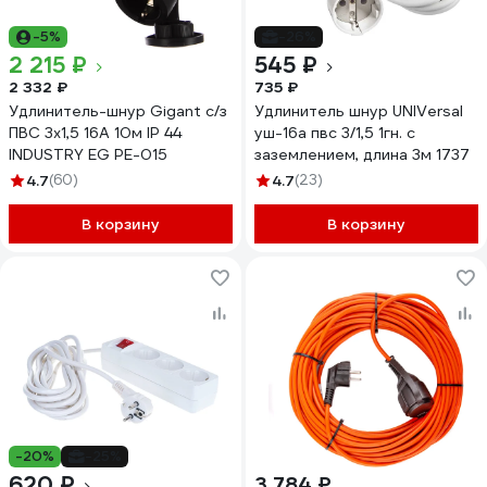
-5%
-26%
2 215 ₽
545 ₽
2 332 ₽
735 ₽
Удлинитель-шнур Gigant с/з
Удлинитель шнур UNIVersal
ПВС 3х1,5 16A 10м IP 44
уш-16а пвс 3/1,5 1гн. с
INDUSTRY EG PE-015
заземлением, длина 3м 1737
4.7
(60)
4.7
(23)
В корзину
В корзину
-20%
-25%
620 ₽
3 784 ₽