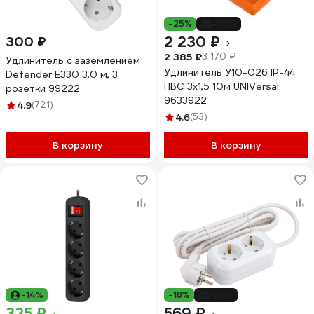
-25%
-30%
2 230 ₽
300 ₽
2 385 ₽
3 170 ₽
Удлинитель с заземлением
Удлинитель У10-026 IP-44
Defender E330 3.0 м, 3
ПВС 3x1,5 10м UNIVersal
розетки 99222
9633922
4.9
(721)
4.6
(53)
В корзину
В корзину
-14%
-18%
-25%
325 ₽
569 ₽