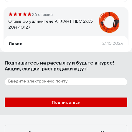
24 отзыва
Отзыв об удлинителе АТЛАНТ ПВС 2х1,5
20м 40127
Павел
21.10.2024
Сделан надёжно, провод не дубеет при околонулевых
температурах, разъём закрывается гермокрышкой.
Подпишитесь
на рассылку
и будьте в курсе!
Акции, скидки, распродажи ждут!
13 отзывов
Отзыв об удлинителе Гарнизон EL-NB-G3-
W-2 3р 10А 2м с/з с выкл.
Подписаться
татьяна гуреева
08.12.2020
Хороший