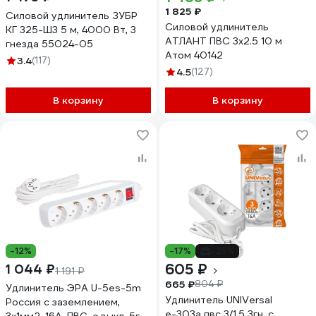
1 825 ₽
Силовой удлинитель ЗУБР
Силовой удлинитель
КГ 325-Ш3 5 м, 4000 Вт, 3
АТЛАНТ ПВС 3x2.5 10 м
гнезда 55024-05
Атом 40142
3.4
(117)
4.5
(127)
В корзину
В корзину
-12%
-17%
-25%
605 ₽
1 044 ₽
1 191 ₽
665 ₽
804 ₽
Удлинитель ЭРА U-5es-5m
Удлинитель UNIVersal
Россия с заземлением,
е-303а пвс 3/1,5 3гн. с