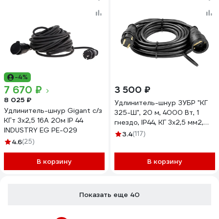
-4%
7 670 ₽
3 500 ₽
8 025 ₽
Удлинитель-шнур ЗУБР "КГ
Удлинитель-шнур Gigant с/з
325-Ш", 20 м, 4000 Вт, 1
КГт 3х2,5 16A 20м IP 44
гнездо, IP44, КГ 3х2,5 мм2,
INDUSTRY EG PE-029
55017-20
3.4
(117)
4.6
(25)
В корзину
В корзину
Показать еще 40