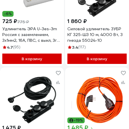
-6%
725 ₽
1 860 ₽
775 ₽
Удлинитель ЭРА U-3es-3m
Силовой удлинитель ЗУБР
Россия с заземлением,
КГ 325-Ш3 10 м, 4000 Вт, 3
3x1мм2, 16A, ПВС, с выкл, 3гн,
гнезда 55024-10
3м Б0028378
4.7
(95)
3.4
(117)
В корзину
В корзину
-19%
1 485 ₽
1 475 ₽