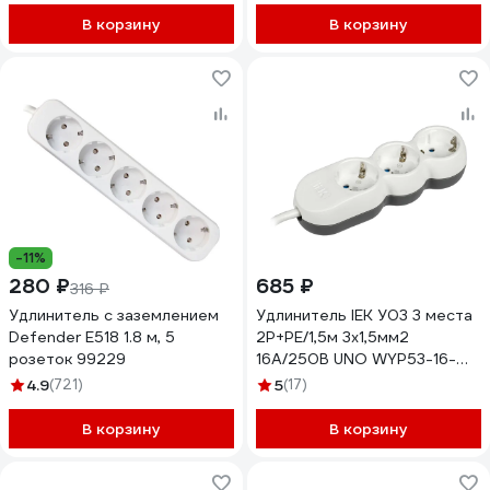
В корзину
В корзину
-11%
280 ₽
685 ₽
316 ₽
Удлинитель с заземлением
Удлинитель IEK У03 3 места
Defender E518 1.8 м, 5
2P+PE/1,5м 3х1,5мм2
розеток 99229
16А/250В UNO WYP53-16-
03-D15-Z
4.9
(721)
5
(17)
В корзину
В корзину