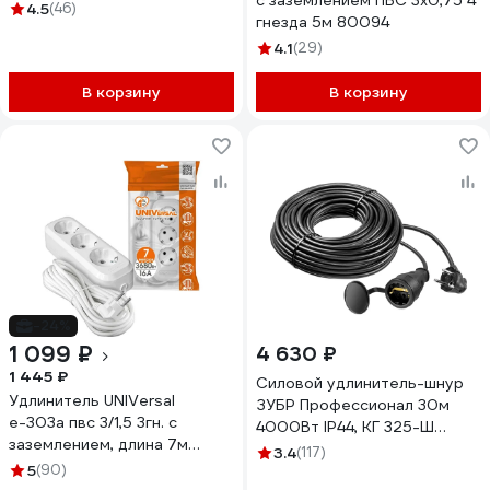
с заземлением ПВС 3x0,75 4
4.5
(46)
гнезда 5м 80094
4.1
(29)
В корзину
В корзину
-24%
1 099 ₽
4 630 ₽
1 445 ₽
Силовой удлинитель-шнур
Удлинитель UNIVersal
ЗУБР Профессионал 30м
е-303а пвс 3/1,5 3гн. с
4000Вт IP44, КГ 325-Ш
заземлением, длина 7м
55017-30
3.4
(117)
(еврослот) 1724
5
(90)