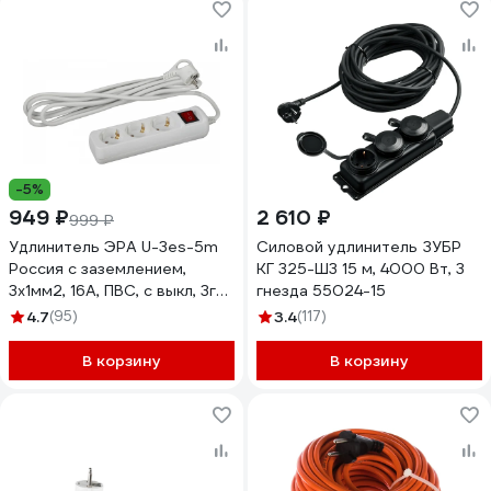
-5%
949 ₽
2 610 ₽
999 ₽
Удлинитель ЭРА U-3es-5m
Силовой удлинитель ЗУБР
Россия с заземлением,
КГ 325-Ш3 15 м, 4000 Вт, 3
3x1мм2, 16A, ПВС, с выкл, 3гн,
гнезда 55024-15
5м Б0028379
4.7
(95)
3.4
(117)
В корзину
В корзину