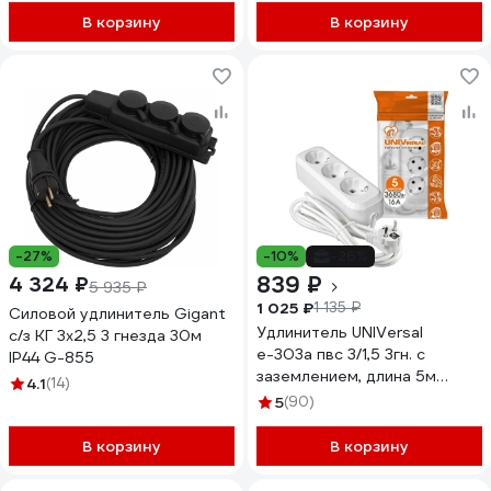
В корзину
В корзину
-27%
-10%
-26%
839 ₽
4 324 ₽
5 935 ₽
1 025 ₽
1 135 ₽
Силовой удлинитель Gigant
Удлинитель UNIVersal
с/з КГ 3x2,5 3 гнезда 30м
е-303а пвс 3/1,5 3гн. с
IP44 G-855
заземлением, длина 5м
4.1
(14)
(еврослот) 1723
5
(90)
В корзину
В корзину