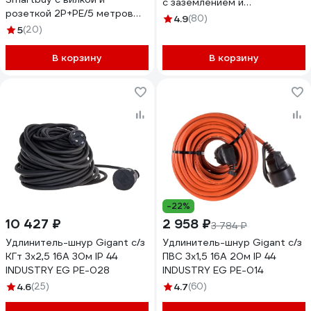
с заземлением и
розеткой 2P+PE/5 метров
выключателем, 5 метров,
4.9
(80)
3x1,0мм2 10А/2,2кВт IP44
5
(20)
16А, 3500Вт, Белый GES-16-
SBE-16-1-30-F
3x100-5-5m 470012
В корзину
В корзину
-22%
10 427 ₽
2 958 ₽
3 784 ₽
Удлинитель-шнур Gigant с/з
Удлинитель-шнур Gigant с/з
КГт 3х2,5 16A 30м IP 44
ПВС 3х1,5 16A 20м IP 44
INDUSTRY EG PE-028
INDUSTRY EG PE-014
4.6
(25)
4.7
(60)