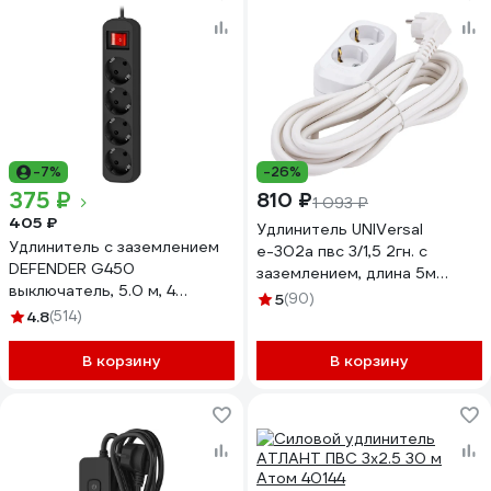
-7%
-26%
375 ₽
810 ₽
1 093 ₽
405 ₽
Удлинитель UNIVersal
Удлинитель с заземлением
е-302а пвс 3/1,5 2гн. с
DEFENDER G450
заземлением, длина 5м
выключатель, 5.0 м, 4
(еврослот) 1719
5
(90)
розетки 99339
4.8
(514)
В корзину
В корзину