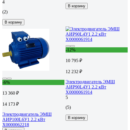
4
В корзину
(2)
В корзину
-12%
10 795 ₽
12 232 ₽
Электродвигатель ЭМШ
-6%
АИР90L4У1 2.2 кВт
Х0000061914
13 360 ₽
5
14 173 ₽
(5)
Электродвигатель ЭМШ
В корзину
АИР100L6У1 2.2 кВт
Х0000062218