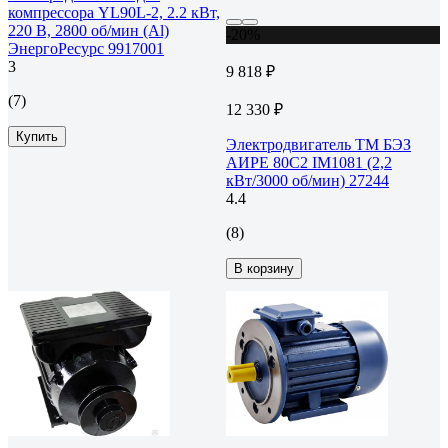
компрессора YL90L-2, 2.2 кВт,
220 В, 2800 об/мин (Al)
-20%
ЭнергоРесурс 9917001
3
9 818 ₽
(7)
12 330 ₽
Купить
Электродвигатель ТМ БЭЗ
АИРЕ 80C2 IM1081 (2,2
кВт/3000 об/мин) 27244
4.4
(8)
В корзину