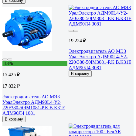
В корзину
19 224 ₽
Электродвигатель АО МЭЗ
УралЭлектро АДМ90L4-У2-
220/380-50IM3081-Р.К.В.К31Е
-13%
АДМ90Л4 3081
В корзину
15 425 ₽
17 832 ₽
Электродвигатель АО МЭЗ
УралЭлектро АДМ90L4-У2-
220/380-50IM1081-Р.К.В.К31Е
АДМ90Л4 1081
В корзину