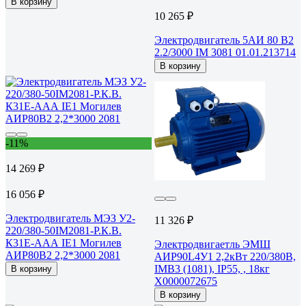
В корзину
10 265 ₽
Электродвигатель 5АИ 80 В2
2.2/3000 IM 3081 01.01.213714
В корзину
-11%
14 269 ₽
16 056 ₽
Электродвигатель МЭЗ У2-
11 326 ₽
220/380-50IM2081-Р.К.В.
К31Е-ААА IE1 Могилев
Электродвигаетль ЭМШ
АИР80В2 2,2*3000 2081
АИР90L4У1 2,2кВт 220/380В,
IMB3 (1081), IP55, , 18кг
В корзину
Х0000072675
В корзину