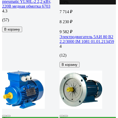
pneumatic YL90L-2 2,2 кВт,
-19%
220В медная обмотка 6703
4.3
7 714 ₽
(57)
8 230 ₽
В корзину
9 582 ₽
Электродвигатель 5АИ 80 В2
2.2/3000 IM 1081 01.01.213459
4
(12)
В корзину