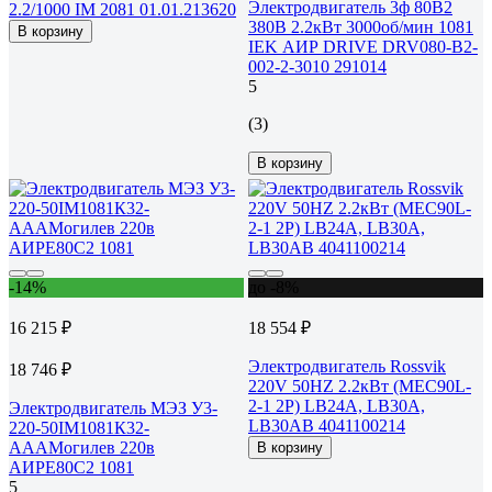
Электродвигатель 3ф 80B2
2.2/1000 IM 2081 01.01.213620
380В 2.2кВт 3000об/мин 1081
В корзину
IEK АИР DRIVE DRV080-B2-
002-2-3010 291014
5
(3)
В корзину
-14%
до -8%
16 215 ₽
18 554 ₽
Электродвигатель Rossvik
18 746 ₽
220V 50HZ 2.2кВт (MEC90L-
2-1 2P) LB24А, LB30А,
Электродвигатель МЭЗ У3-
LB30АВ 4041100214
220-50IM1081К32-
АААМогилев 220в
В корзину
АИРЕ80С2 1081
5