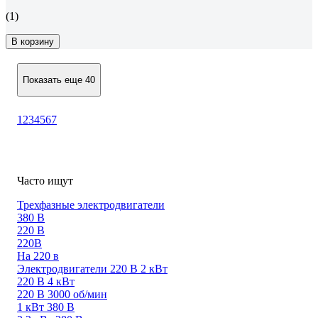
(1)
В корзину
Показать еще 40
1
2
3
4
5
6
7
Часто ищут
Трехфазные электродвигатели
380 В
220 В
220В
На 220 в
Электродвигатели 220 В 2 кВт
220 В 4 кВт
220 В 3000 об/мин
1 кВт 380 В