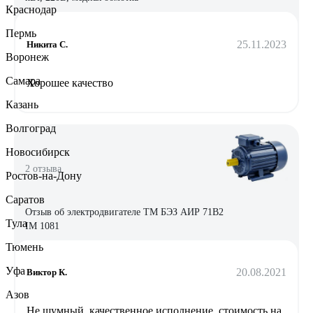
Краснодар
Пермь
25.11.2023
Никита С.
Воронеж
Самара
Хорошее качество
Казань
Волгоград
Новосибирск
2 отзыва
Ростов-на-Дону
Саратов
Отзыв об электродвигателе ТМ БЭЗ АИР 71В2
Тула
IM 1081
Тюмень
Уфа
20.08.2021
Виктор К.
Азов
Не шумный, качественное исполнение, стоимость на