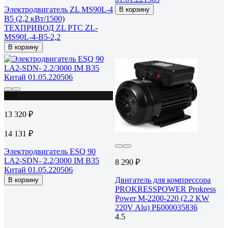
Электродвигатель ZL MS90L-4
В корзину
B5 (2,2 кВт/1500)
ТЕХПРИВОД ZL РТС ZL-
MS90L-4-B5-2,2
В корзину
-6%
13 320 ₽
14 131 ₽
Электродвигатель ESQ 90
LA2-SDN- 2.2/3000 IM B35
8 290 ₽
Китай 01.05.220506
Двигатель для компрессора
В корзину
PROKRESSPOWER Prokress
Power M-2200-220 (2.2 KW
220V Alu) РБ000035836
4.5