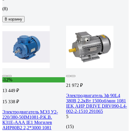
(8)
В корзину
-12%
21 972 ₽
13 449 ₽
Электродвигатель 3ф 90L4
380В 2.2кВт 1500об/мин 1081
15 338 ₽
IEK АИР DRIVE DRV090-L4-
002-2-1510 291065
Электродвигатель МЭЗ У2-
5
220/380-50IM1081-Р.К.В.
К31Е-ААА IE1 Могилев
(15)
АИР80В2 2,2*3000 1081