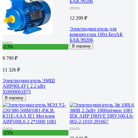
12 299 ₽
Электродвигатель для
компрессора 100л БелАК
БАК.99206
В корзину
-13%
9 799 ₽
11 326 ₽
Электродвигатель ЭМШ
АИР90L4У1 2.2 кВт
Х0000061875
В корзину
-15%