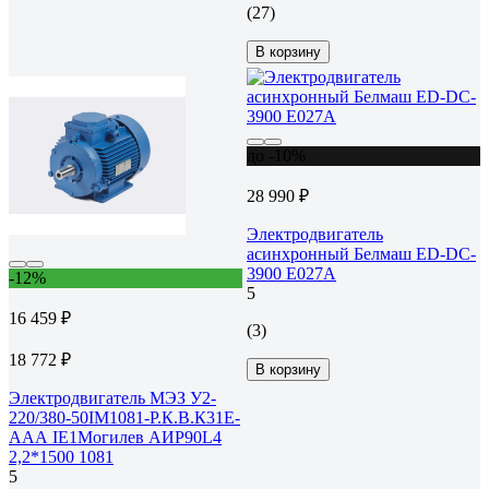
(27)
В корзину
до -10%
28 990 ₽
Электродвигатель
асинхронный Белмаш ED-DC-
3900 E027A
-12%
5
16 459 ₽
(3)
18 772 ₽
В корзину
Электродвигатель МЭЗ У2-
220/380-50IM1081-Р.К.В.К31Е-
ААА IE1Могилев АИР90L4
2,2*1500 1081
5