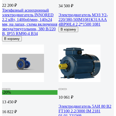
22 200 ₽
34 500 ₽
Трехфазный асинхронный
электродвигатель INNORED
Электродвигатель МЭЗ У2-
2.2 кВт, 1400об/мин, 140х24
220/380-50IM1081К31ААА
мм, на лапах, схема включения
4ВР90L4 2,2*1500 1081
звезда/треугольник, 380 В/220
В корзину
В, IP55 RM90-4 B34
В корзину
-20%
10 061 ₽
13 450 ₽
Электродвигатель 5АИ 80 В2
FT100 2.2/3000 IM 2181
16 822 ₽
01.01.221569