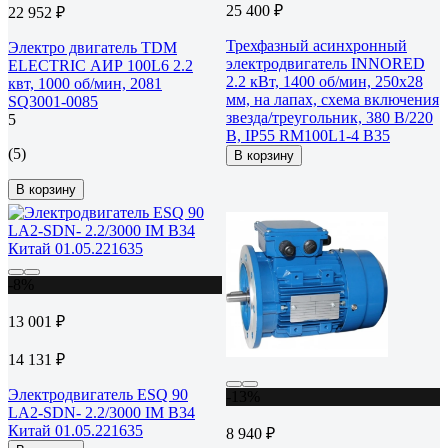
25 400 ₽
22 952 ₽
Трехфазный асинхронный
Электро двигатель TDM
электродвигатель INNORED
ELECTRIC АИР 100L6 2.2
2.2 кВт, 1400 об/мин, 250х28
квт, 1000 об/мин, 2081
мм, на лапах, схема включения
SQ3001-0085
звезда/треугольник, 380 В/220
5
В, IP55 RM100L1-4 B35
(5)
В корзину
В корзину
-8%
13 001 ₽
14 131 ₽
Электродвигатель ESQ 90
-13%
LA2-SDN- 2.2/3000 IM B34
Китай 01.05.221635
8 940 ₽