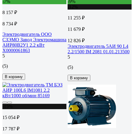
-7%
-9%
-12%
8 157 ₽
11 255 ₽
8 734 ₽
11 679 ₽
Электродвигатель ООО
СЗЭМО Завод Электромашина
12 826 ₽
АИР80В2У1 2.2 кВт
Электродвигатель 5АИ 90 L4
Х0000061863
2.2/1500 IM 2081 01.01.213500
5
5
(5)
(5)
В корзину
В корзину
-15%
15 054 ₽
17 787 ₽