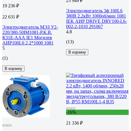
25 949 ₽
19 236 ₽
Электродвигатель 3ф 100L6
380В 2.2кВт 1000об/мин 1081
22 631 ₽
IEK АИР DRIVE DRV100-L6-
002-2-1010 291067
Электродвигатель МЭЗ У2-
4.8
220/380-50IM1081-Р.К.В.
К31Е-ААА IE1 Могилев
(13)
АИР100L6 2,2*1000 1081
5
В корзину
(1)
В корзину
-16%
21 336 ₽