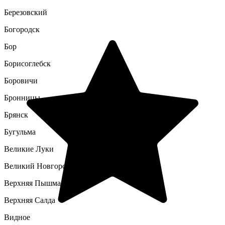
Березовский
Богородск
Бор
Борисоглебск
Боровичи
Бронницы
Брянск
Бугульма
Великие Луки
Великий Новгород
Верхняя Пышма
Верхняя Салда
Видное