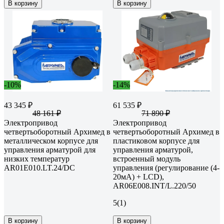
В корзину
В корзину
-10%
-14%
43 345 ₽
61 535 ₽
48 161 ₽
71 890 ₽
Электропривод
Электропривод
четвертьоборотный Архимед в
четвертьоборотный Архимед в
металлическом корпусе для
пластиковом корпусе для
управления арматурой для
управления арматурой,
низких температур
встроенный модуль
AR01E010.LT.24/DC
управления (регулирование (4-
20мА) + LCD),
AR06E008.INT/L.220/50
5
(1)
В корзину
В корзину