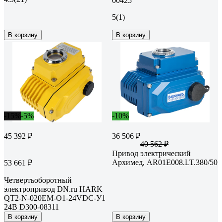
00425
5
(1)
В корзину
В корзину
-15%
-5%
-10%
45 392 ₽
36 506 ₽
40 562 ₽
Привод электрический
Архимед, AR01E008.LT.380/50
53 661 ₽
Четвертьоборотный
электропривод DN.ru HARK
QT2-N-020EM-O1-24VDC-У1
24В D300-08311
В корзину
В корзину