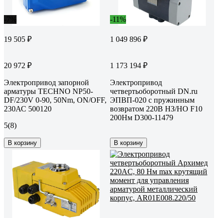
-7%
-11%
19 505 ₽
1 049 896 ₽
20 972 ₽
1 173 194 ₽
Электропривод запорной
Электропривод
арматуры TECHNO NP50-
четвертьоборотный DN.ru
DF/230V 0-90, 50Nm, ON/OFF,
ЭПВП-020 с пружинным
230АС 500120
возвратом 220В НЗ/НО F10
200Нм D300-11479
5
(8)
В корзину
В корзину