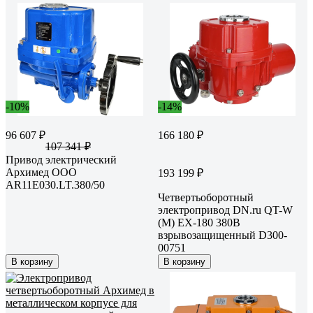
-10%
-14%
96 607 ₽
166 180 ₽
107 341 ₽
Привод электрический
Архимед ООО
193 199 ₽
AR11E030.LT.380/50
Четвертьоборотный
электропривод DN.ru QT-W
(M) EX-180 380В
взрывозащищенный D300-
00751
В корзину
В корзину