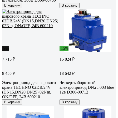
штурвалом, 380В D300-00730
В корзину
В корзину
-9%
-15%
7 715 ₽
15 824 ₽
8 455 ₽
18 642 ₽
Электропривод для шарового
Четвертьоборотный
крана TECHNO 02DB/24V
электропривод DN.ru 003 blue
(DN15,DN20,DN25) 02Nm,
12в D300-00712
ON/OFF, 24В 600210
В корзину
В корзину