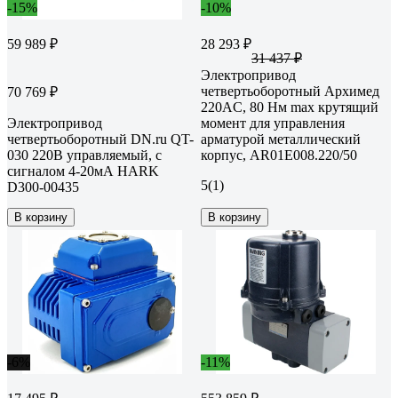
-15%
-10%
59 989 ₽
28 293 ₽
31 437 ₽
Электропривод
четвертьоборотный Архимед
70 769 ₽
220AC, 80 Нм max крутящий
Электропривод
момент для управления
четвертьоборотный DN.ru QT-
арматурой металлический
030 220В управляемый, с
корпус, AR01E008.220/50
сигналом 4-20мА HARK
5
(1)
D300-00435
В корзину
В корзину
-6%
-11%