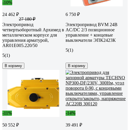
-10%
24 462 ₽
6 750 ₽
27 180 ₽
Электропривод
Электропривод BVM 24В
четвертьоборотный Архимед в
AC/DC 2/3 позиционное
металлическом корпусе для
управление + концевые
управления арматурой,
выключатели ЭПК2423К
AR01E005.220/50
5
(1)
5
(1)
В корзину
В корзину
-11%
-14%
50 552 ₽
39 491 ₽