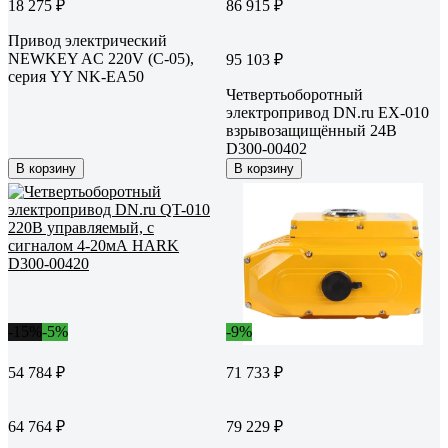
18 275 ₽
86 915 ₽
Привод электрический
NEWKEY AC 220V (C-05),
95 103 ₽
серия YY NK-EA50
Четвертьоборотный
электропривод DN.ru EX-010
взрывозащищённый 24В
D300-00402
В корзину
В корзину
-15%
-5%
-9%
54 784 ₽
71 733 ₽
64 764 ₽
79 229 ₽