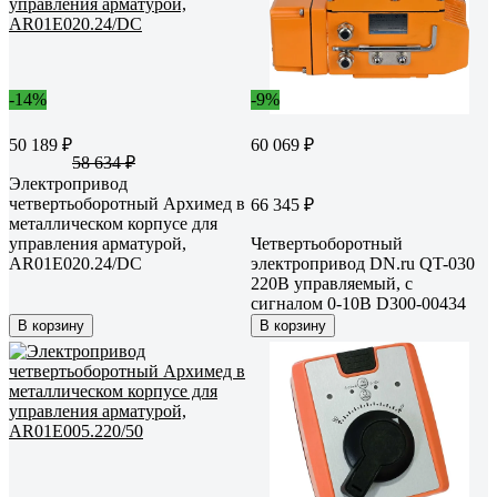
-14%
-9%
50 189 ₽
60 069 ₽
58 634 ₽
Электропривод
четвертьоборотный Архимед в
66 345 ₽
металлическом корпусе для
управления арматурой,
Четвертьоборотный
AR01E020.24/DC
электропривод DN.ru QT-030
220В управляемый, с
сигналом 0-10В D300-00434
В корзину
В корзину