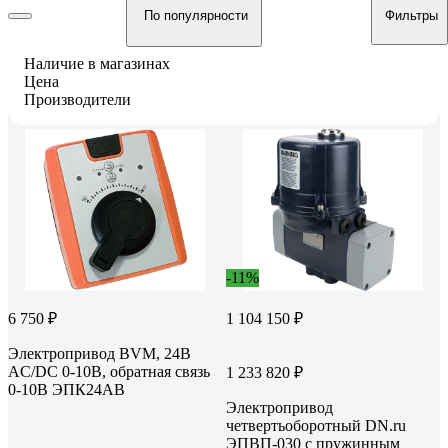
По популярности
Фильтры
Наличие в магазинах
Цена
Производители
-11%
6 750 ₽
1 104 150 ₽
Электропривод BVM, 24В
AC/DC 0‐10В, обратная связь
1 233 820 ₽
0‐10В ЭПК24АВ
Электропривод
четвертьоборотный DN.ru
ЭПВП-030 с пружинным