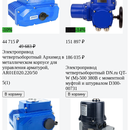
-10%
-18%
-14%
44 715 ₽
151 897 ₽
49 683 ₽
Электропривод
четвертьоборотный Архимед в
186 035 ₽
металлическом корпусе для
управления арматурой,
Электропривод
AR01E020.220/50
четвертьоборотный DN.ru QT-
W (M)-500 380В с моментной
5
(1)
муфтой и штурвалом D300-
00731
В корзину
В корзину