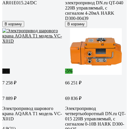
AR01E015.24/DC
электропривод DN.ru QT-040
220В управляемый, с
сигналом 4-20мА HARK
D300-00439
В корзину
В корзину
-8%
-5%
7 258 ₽
66 251 ₽
7 889 ₽
69 836 ₽
Электропривод шарового
Электропривод
крана AQARA T1 модель VC-
четвертьоборотный DN.ru QT-
X01D
015 220В управляемый, с
сигналом 0-10В HARK D300-
4.9
(21)