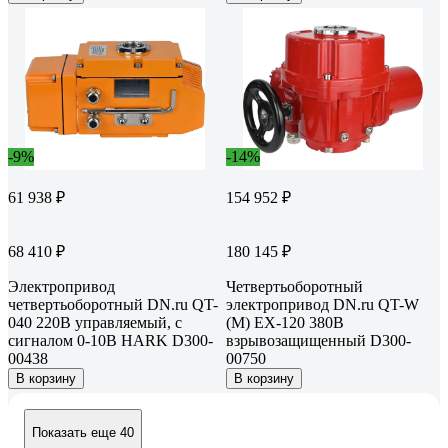
-9%
-14%
61 938 ₽
154 952 ₽
68 410 ₽
180 145 ₽
Электропривод
Четвертьоборотный
четвертьоборотный DN.ru QT-
электропривод DN.ru QT-W
040 220В управляемый, с
(M) EX-120 380В
сигналом 0-10В HARK D300-
взрывозащищенный D300-
00438
00750
В корзину
В корзину
Показать еще 40