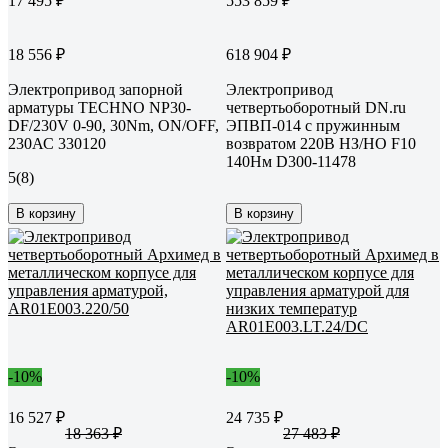
17 495 ₽
553 859 ₽
18 556 ₽
618 904 ₽
Электропривод запорной
Электропривод
арматуры TECHNO NP30-
четвертьоборотный DN.ru
DF/230V 0-90, 30Nm, ON/OFF,
ЭПВП-014 с пружинным
230АС 330120
возвратом 220В НЗ/НО F10
140Нм D300-11478
5
(8)
В корзину
В корзину
-10%
-10%
16 527 ₽
24 735 ₽
18 363 ₽
27 483 ₽