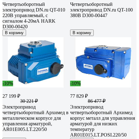
Четвертьоборотный
Четвертьоборотный
электропривод DN.ru QT-010
электропривод DN.ru QT-100
220В управляемый, с
380В D300-00447
сигналом 4-20мА HARK
D300-00420
В корзину
В корзину
-10%
-10%
27 199 ₽
77 829 ₽
30 221 ₽
86 477 ₽
Электропривод
Электропривод
четвертьоборотный Архимед в
четвертьоборотный Архимед
металлическом корпусе для
корпус металл для управления
управления арматурой,
арматурой для низких
AR01E005.LT.220/50
температур
AR01E015.LT.POSI.220/50