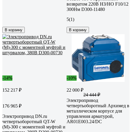
возвратом 220В НЗ/НО F10/12
300Нм D300-11480
5
(1)
В корзину
В корзину
-14%
-10%
152 217 ₽
22 000 ₽
24 444 ₽
Электропривод
четвертьоборотный Архимед в
176 965 ₽
металлическом корпусе для
Электропривод DN.ru
управления арматурой,
четвертьоборотный QT-W
AR01E003.24/DC
(M)-300 с моментной муфтой и