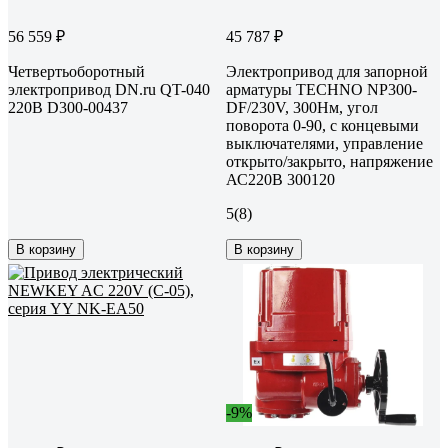
56 559 ₽
45 787 ₽
Четвертьоборотный
Электропривод для запорной
электропривод DN.ru QT-040
арматуры TECHNO NP300-
220В D300-00437
DF/230V, 300Нм, угол
поворота 0-90, с концевыми
выключателями, управление
открыто/закрыто, напряжение
АС220B 300120
5
(8)
В корзину
В корзину
-9%