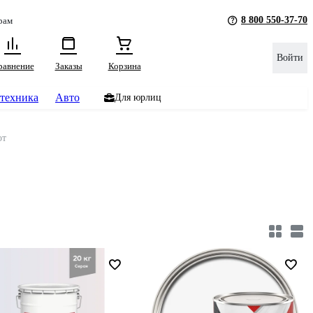
8 800 550-37-70
рам
Войти
равнение
Заказы
Корзина
техника
Авто
Для юрлиц
от