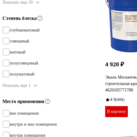
Показать еще 39
Степень блеска
глубокоматовый
глянцевый
матовый
полуглянцевый
4 920 ₽
полуматовый
Эмаль Москвичк
строительная кра
Показать еще 1
4620105771788
4.9
(408)
Место применения
В корзину
вне помещения
внутри и вне помещения
внутри помещения