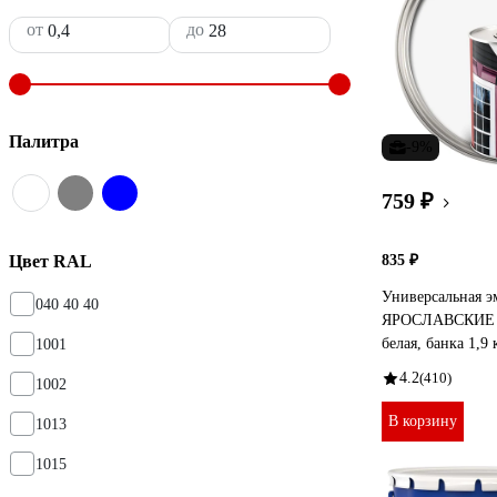
от
до
Палитра
-9%
759 ₽
Цвет RAL
835 ₽
Универсальная э
040 40 40
ЯРОСЛАВСКИЕ
белая, банка 1,9 
1001
4.2
(410)
1002
В корзину
1013
1015