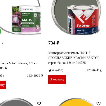
734 ₽
Универсальная эмаль ПФ-115
ЯРОСЛАВСКИЕ КРАСКИ FAKTOR
серая, банка 1,9 кг 214726
Лакра МА-15 белая, 1.9 кг
68156
4.2
(410)
22676241
05)
16348909
В корзину
ину