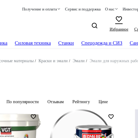
Получение и оплата
Сервис и поддержка
О нас
Инвесто
Избранное
С
ика
Силовая техника
Станки
Спецодежда и СИЗ
Сан
сочные материалы
/
Краски и эмали
/
Эмали
/
Эмали для наружных раб
По популярности
Отзывам
Рейтингу
Цене