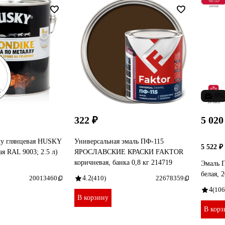
-9%
322 ₽
5 020
лу глянцевая HUSKY
Универсальная эмаль ПФ-115
5 522 ₽
 RAL 9003; 2.5 л)
ЯРОСЛАВСКИЕ КРАСКИ FAKTOR
коричневая, банка 0,8 кг 214719
Эмаль 
белая, 
20013460
4.2
(410)
22678359
4
(106
В корзину
В корз