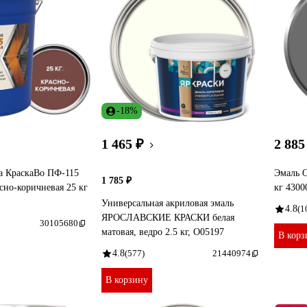
-18%
1 465 ₽
2 885
а КраскаВо ПФ-115
Эмаль 
1 785 ₽
сно-коричневая 25 кг
кг 4300
Универсальная акриловая эмаль
4.8
(1
ЯРОСЛАВСКИЕ КРАСКИ белая
30105680
матовая, ведро 2.5 кг, О05197
В корз
4.8
(577)
21440974
В корзину