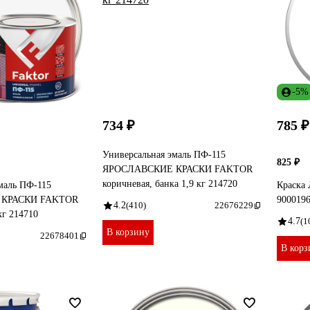
-5%
734 ₽
785 ₽
Универсальная эмаль ПФ-115
825 ₽
ЯРОСЛАВСКИЕ КРАСКИ FAKTOR
коричневая, банка 1,9 кг 214720
маль ПФ-115
Краска 
 КРАСКИ FAKTOR
900019
4.2
(410)
22676229
кг 214710
4.7
(1
В корзину
22678401
В корз