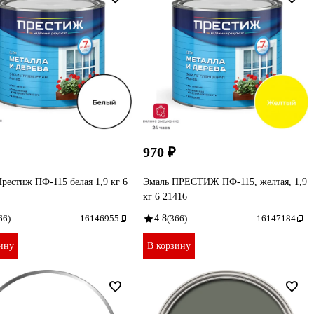
970 ₽
рестиж ПФ-115 белая 1,9 кг 6
Эмаль ПРЕСТИЖ ПФ-115, желтая, 1,9
кг 6 21416
66)
16146955
4.8
(366)
16147184
ину
В корзину