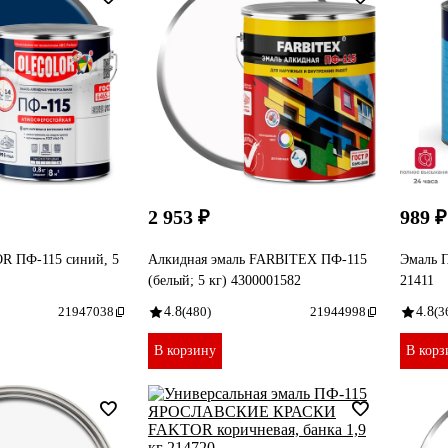
2 953 ₽
989 ₽
R ПФ-115 синий, 5
Алкидная эмаль FARBITEX ПФ-115
Эмаль П
(белый; 5 кг) 4300001582
21411
21947038
4.8
(480)
21944998
4.8
(3
В корзину
В корз