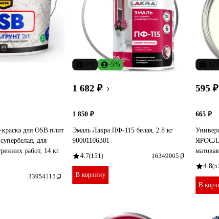
-9%
-5%
-11
1 682 ₽
595 ₽
1 850 ₽
665 ₽
-краска для OSB плит
Эмаль Лакра ПФ-115 белая, 2.8 кг
Универс
пербелая, для
90001106301
ЯРОСЛ
ренних работ, 14 кг
матовая
4.7
(151)
16349005
4.8
(5
В корзину
33954115
В корз