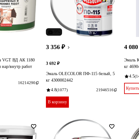
-9%
3 356 ₽
4 080
а VGT ВД АК 1180
Эмаль К
3 692 ₽
 нар/внутр работ
кг 4690
Эмаль OLECOLOR ПФ-115 белый, 5
4.5
(1
кг 4300002442
16214290
Купит
4.8
(1077)
21946516
В корзину