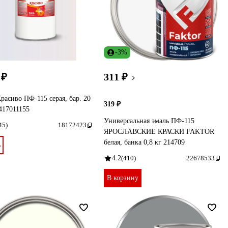
-3%
 ₽
311 ₽
расиво ПФ-115 серая, бар. 20
319 ₽
417011155
Универсальная эмаль ПФ-115
45)
18172423
ЯРОСЛАВСКИЕ КРАСКИ FAKTOR
белая, банка 0,8 кг 214709
ь
4.2
(410)
22678533
В корзину