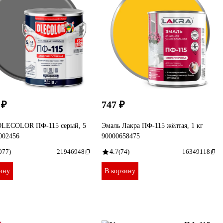
 ₽
747 ₽
OLECOLOR ПФ-115 серый, 5
Эмаль Лакра ПФ-115 жёлтая, 1 кг
002456
90000658475
077)
21946948
4.7
(74)
16349118
ину
В корзину