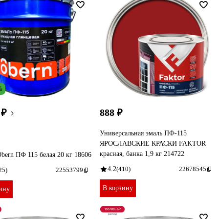
%
 ₽
888 ₽
Универсальная эмаль ПФ-115
ЯРОСЛАВСКИЕ КРАСКИ FAKTOR
красная, банка 1,9 кг 214722
bern ПФ 115 белая 20 кг 18606
4.2
(410)
22678545
25)
22553799
В корзину
ину