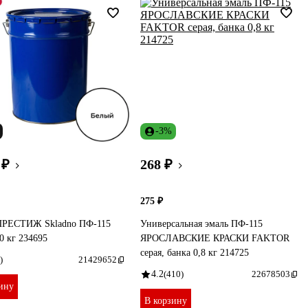
-3%
 ₽
268 ₽
275 ₽
ПРЕСТИЖ Skladno ПФ-115
Универсальная эмаль ПФ-115
20 кг 234695
ЯРОСЛАВСКИЕ КРАСКИ FAKTOR
серая, банка 0,8 кг 214725
)
21429652
4.2
(410)
22678503
ину
В корзину