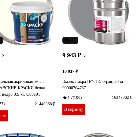
%
-9%
9 943 ₽
10 937 ₽
альная акриловая эмаль
Эмаль Лакра ПФ-115 серая, 20 кг
АВСКИЕ КРАСКИ белая
90000704737
, ведро 0.9 кг, О05191
4.7
(100)
16348962
77)
21440968
В корзину
ину