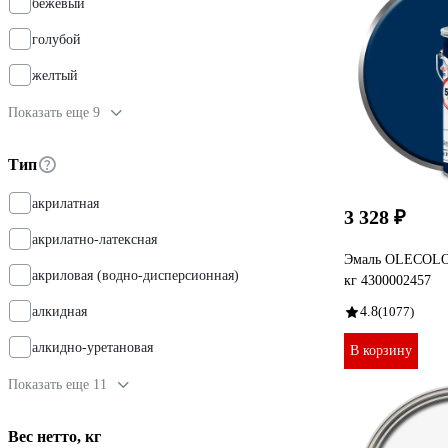
бежевый
голубой
желтый
Показать еще 9
Тип
акрилатная
3 328 ₽
акрилатно-латексная
Эмаль OLECOLO
акриловая (водно-дисперсионная)
кг 4300002457
алкидная
4.8
(1077)
алкидно-уретановая
В корзину
Показать еще 11
Вес нетто, кг