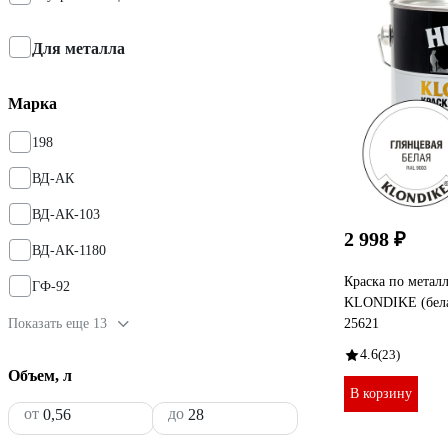
Для металла
Марка
198
ВД-АК
ВД-АК-103
2 998 ₽
ВД-АК-1180
Краска по метал
ГФ-92
KLONDIKE (белая
Показать еще 13
25621
4.6
(23)
Объем, л
В корзину
от
до