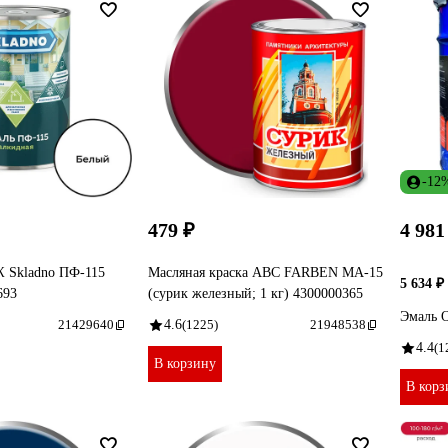
-12
479 ₽
4 981
 Skladno ПФ-115
Масляная краска ABC FARBEN МА-15
5 634 ₽
693
(сурик железный; 1 кг) 4300000365
Эмаль O
21429640
4.6
(1225)
21948538
4.4
(1
В корзину
В корз