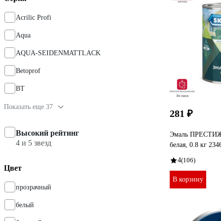
Acrilic Profi
Aqua
AQUA-SEIDENMATTLACK
Betoprof
BT
Показать еще 37
281 ₽
Высокий рейтинг
Эмаль ПРЕСТИЖ
4 и 5 звезд
белая, 0.8 кг 234
4
(106)
Цвет
В корзину
прозрачный
белый