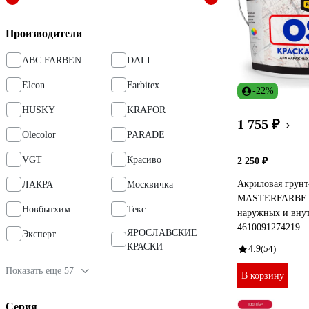
Производители
ABC FARBEN
DALI
Elcon
Farbitex
-22%
HUSKY
KRAFOR
1 755 ₽
Olecolor
PARADE
VGT
Красиво
2 250 ₽
Акриловая грунт
ЛАКРА
Москвичка
MASTERFARBE су
Новбытхим
Текс
наружных и внут
4610091274219
ЯРОСЛАВСКИЕ
Эксперт
КРАСКИ
4.9
(54)
Показать еще 57
В корзину
Серия