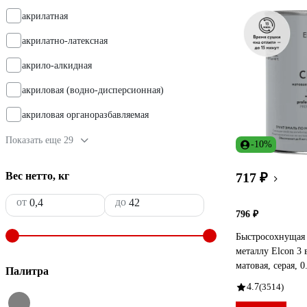
акрилатная
акрилатно-латексная
акрило-алкидная
акриловая (водно-дисперсионная)
акриловая органоразбавляемая
Показать еще 29
-10%
Вес нетто, кг
717 ₽
от
до
796 ₽
Быстросохнущая 
металлу Elcon 3 
матовая, серая, 0
Палитра
4.7
(3514)