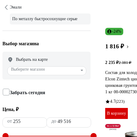
Эмали
По металлу быстросохнущие серые
-24%
Выбор магазина
1 816 ₽
Выбрать на карте
2 235 ₽
2 381 ₽
Выберите магазин
Состав для холо
Elcon Zintech ци
цинковая грунтов
1 кг 00-00002730
Забрать сегодня
4.7
(223)
Цена, ₽
В корзину
от
до