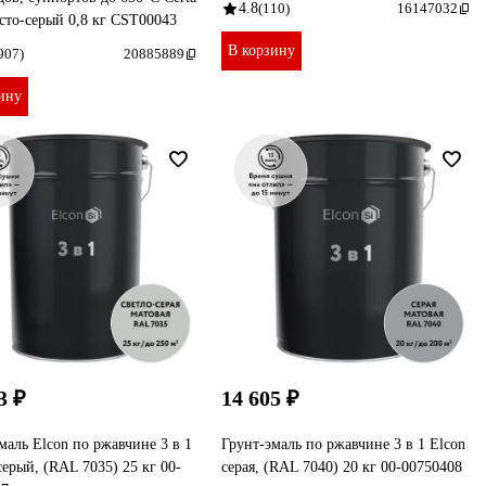
4.8
(110)
16147032
сто-серый 0,8 кг CST00043
В корзину
907)
20885889
ину
3 ₽
14 605 ₽
маль Elcon по ржавчине 3 в 1
Грунт-эмаль по ржавчине 3 в 1 Elcon
серый, (RAL 7035) 25 кг 00-
серая, (RAL 7040) 20 кг 00-00750408