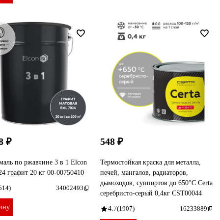
8 ₽
548 ₽
маль по ржавчине 3 в 1 Elcon
Термостойкая краска для металла,
4 графит 20 кг 00-00750410
печей, мангалов, радиаторов,
дымоходов, суппортов до 650°С Certa
514)
34002493
серебристо-серый 0,4кг CST00044
ину
4.7
(1907)
16233889