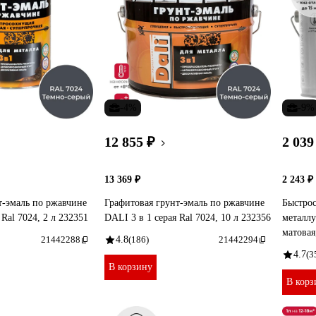
-4%
-9%
12 855 ₽
2 039
13 369 ₽
2 243 ₽
т-эмаль по ржавчине
Графитовая грунт-эмаль по ржавчине
Быстрос
 Ral 7024, 2 л 232351
DALI 3 в 1 серая Ral 7024, 10 л 232356
металлу
матовая
21442288
4.8
(186)
21442294
4.7
(3
В корзину
В корз