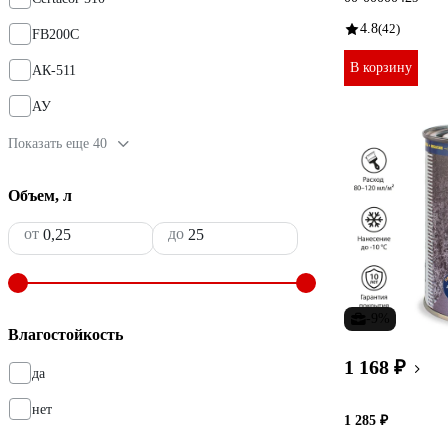
4.8
(42)
FB200C
В корзину
АК-511
АУ
Показать еще 40
Объем, л
от
до
-9%
Влагостойкость
1 168 ₽
да
нет
1 285 ₽