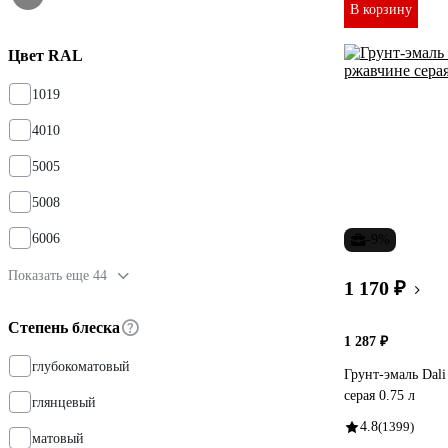
В корзину
Цвет RAL
1019
4010
5005
5008
6006
-9%
Показать еще 44
1 170 ₽
Степень блеска
1 287 ₽
глубокоматовый
Грунт-эмаль Dali
серая 0.75 л
глянцевый
4.8
(1399)
матовый