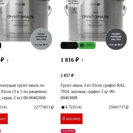
-12%
-10%
 ₽
1 816 ₽
2 057 ₽
охнущая грунт-эмаль по
Грунт-эмаль 3 в1 Elcon графит RAL
 Elcon (3 в 1 по ржавчине;
7024, матовая, графит 2 кг 00-
; серая; 2 кг) 00-00462666
00463008
514)
22775811
4.7
(3514)
25941737
ину
В корзину