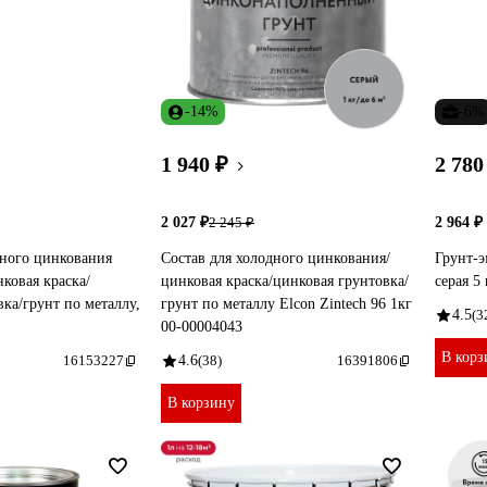
-14%
-6%
1 940 ₽
2 780
2 027 ₽
2 964 ₽
2 245 ₽
дного цинкования
Состав для холодного цинкования/
Грунт-э
нковая краска/
цинковая краска/цинковая грунтовка/
серая 5
ка/грунт по металлу,
грунт по металлу Elcon Zintech 96 1кг
4.5
(3
00-00004043
В корз
16153227
4.6
(38)
16391806
В корзину