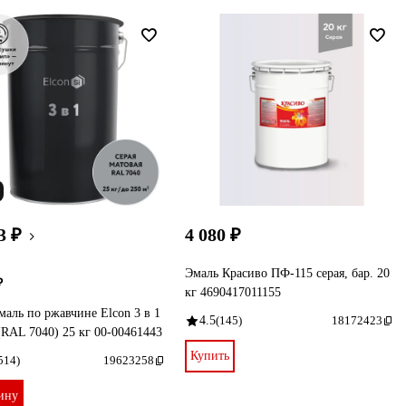
3 ₽
4 080 ₽
Эмаль Красиво ПФ-115 серая, бар. 20
₽
кг 4690417011155
маль по ржавчине Elcon 3 в 1
4.5
(145)
18172423
(RAL 7040) 25 кг 00-00461443
Купить
514)
19623258
ину