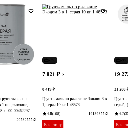
-7%
-9%
7 821 ₽
19 27
8 419 ₽
21 200 
грунт-эмаль по
Грунт-эмаль по ржавчине Экодом 3 в
Грунт-э
в 1 по ржавчине,
1, серая 10 кг 1 48573
серый, 
.8 кг 00-00462297
4.8
(108)
16136857
4.7
(3
20782755
В корзину
В корз