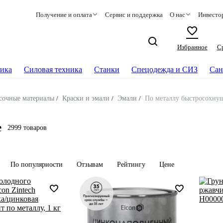
Получение и оплата
Сервис и поддержка
О нас
Инвесто
Избранное
С
ика
Силовая техника
Станки
Спецодежда и СИЗ
Сан
сочные материалы
/
Краски и эмали
/
Эмали
/
По металлу быстросохну
е
2999 товаров
По популярности
Отзывам
Рейтингу
Цене