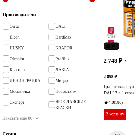
Производители
Certa
DALI
Elcon
HardMax
-4%
HUSKY
KRAFOR
Olecolor
Profilux
2 748 ₽
Красиво
ЛАКРА
2 858 ₽
ЛЕНИНГРАДКА
Мицар
Графитовая грун
Москвичка
Новбытхим
DALI 3 в 1 серая
ЯРОСЛАВСКИЕ
Эксперт
4.8
(186)
КРАСКИ
В корзину
Показать еще 86
Серия