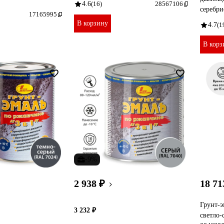
4.6
(16)
28567106
серебри
17165995
В корзину
4.7
(1
В корз
-9%
2 938 ₽
18 71
Грунт-э
3 232 ₽
светло-