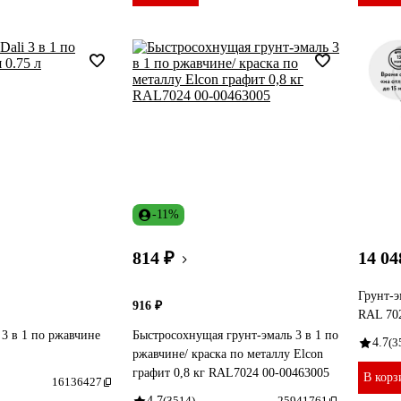
-11%
814 ₽
14 04
Грунт-э
916 ₽
RAL 702
 3 в 1 по ржавчине
Быстросохнущая грунт-эмаль 3 в 1 по
4.7
(3
ржавчине/ краска по металлу Elcon
графит 0,8 кг RAL7024 00-00463005
В корз
16136427
4.7
(3514)
25941761