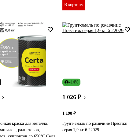
В корзину
-14%
1 026 ₽
1 198 ₽
ойкая краска для металла,
Грунт-эмаль по ржавчине Престиж
мангалов, радиаторов,
серая 1,9 кг 6 22029
ов, суппортов до 650°С Certa