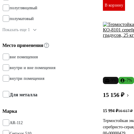
В корзину
полуглянцевый
полуматовый
Показать еще 1
Место применения
вне помещения
внутри и вне помещения
внутри помещения
-9%
-7%
15 156 ₽
Для металла
Марка
15 994 ₽
16 617 ₽
Термостойкая эм
AR-112
серебристо-серая
00-00000429
Certacor 510