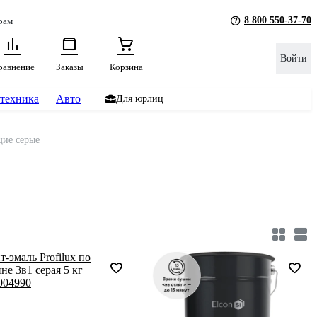
8 800 550-37-70
рам
Войти
равнение
Заказы
Корзина
техника
Авто
Для юрлиц
щие серые