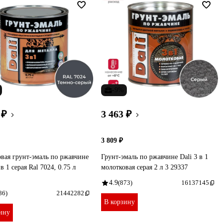
-9%
 ₽
3 463 ₽
3 809 ₽
вая грунт-эмаль по ржавчине
Грунт-эмаль по ржавчине Dali 3 в 1
в 1 серая Ral 7024, 0.75 л
молотковая серая 2 л 3 29337
4.9
(873)
16137145
86)
21442282
В корзину
ину