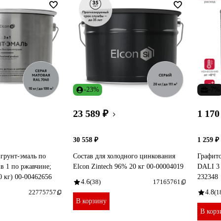
-23%
-7%
23 589 ₽
1 170
30 558 ₽
1 259 ₽
грунт-эмаль по
Состав для холодного цинкования
Графито
 в 1 по ржавчине;
Elcon Zintech 96% 20 кг 00-00004019
DALI 3 
10 кг) 00-00462656
232348
4.6
(38)
17165761
22775757
4.8
(1
В корзину
В корз