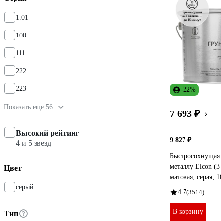
1.01
100
111
222
223
-22%
Показать еще 56
7 693 ₽
Высокий рейтинг
9 827 ₽
4 и 5 звезд
Быстросохнущая 
металлу Elcon (3
Цвет
матовая; серая; 
серый
4.7
(3514)
В корзину
Тип