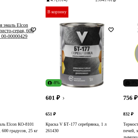
В корзину
-8%
-9%
601 ₽
756 ₽
651 ₽
832 ₽
аль Elcon КО-8101
Краска V БТ-177 серебрянка, 1 л
Термост
, 600 градусов, 25 кг
261430
печей, 
дымоход