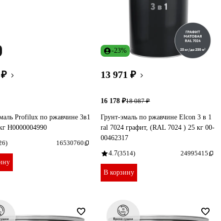
-23%
 ₽
13 971 ₽
16 178 ₽
18 087 ₽
маль Profilux по ржавчине 3в1
Грунт-эмаль по ржавчине Elcon 3 в 1
 кг Н0000004990
ral 7024 графит, (RAL 7024 ) 25 кг 00-
00462317
26)
16530760
4.7
(3514)
24995415
ину
В корзину