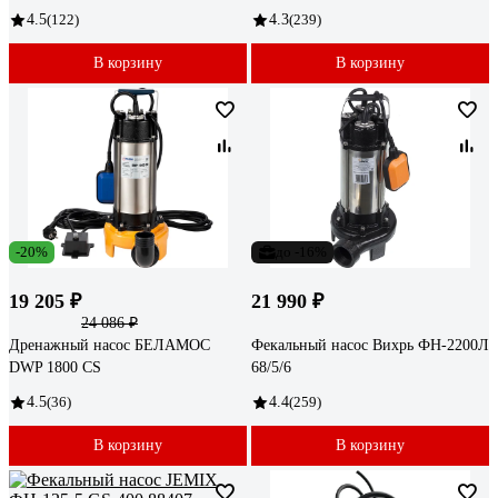
4.5
(122)
4.3
(239)
В корзину
В корзину
-20%
до -16%
19 205 ₽
21 990 ₽
24 086 ₽
Дренажный насос БЕЛАМОС
Фекальный насос Вихрь ФН-2200Л
DWP 1800 CS
68/5/6
4.5
(36)
4.4
(259)
В корзину
В корзину