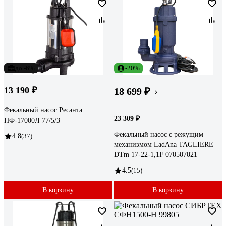
до -6%
-20%
13 190 ₽
18 699 ₽
Фекальный насос Ресанта
23 309 ₽
НФ-17000Л 77/5/3
Фекальный насос с режущим
4.8
(37)
механизмом LadAna TAGLIERE
DTm 17-22-1,1F 070507021
4.5
(15)
В корзину
В корзину