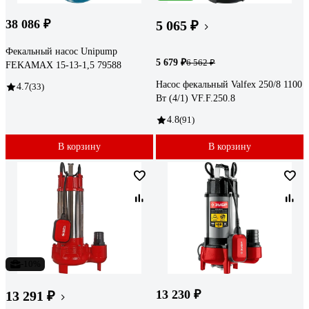
38 086 ₽
5 065 ₽
Фекальный насос Unipump
5 679 ₽
6 562 ₽
FEKAMAX 15-13-1,5 79588
Насос фекальный Valfex 250/8 1100
4.7
(33)
Вт (4/1) VF.F.250.8
4.8
(91)
В корзину
В корзину
-10%
13 230 ₽
13 291 ₽