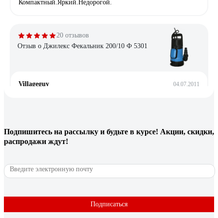
Компактный.Яркий.Недорогой.
20 отзывов
Отзыв о Джилекс Фекальник 200/10 Ф 5301
Villageguy
04.07.2011
Отличный, мощный и бесшумный дренажно-фекальный
насос. Применялся как при откачке воды из колодца (для
промазки швов и последующим "дежурством" для
схатывания раствора благодаря поплавковому выключателю),
Подпишитесь
на рассылку
и будьте в курсе! Акции, скидки,
так и для выкачки воды из садового пруда 5*4*3 (для его
распродажи ждут!
очистки) в большой водоём и обратно, а также справляется с
ямой в деревенском туалете - только желательно
предварительно засыпать химию, которая превратит всё в
однородную массу.
Подписаться
14 отзывов