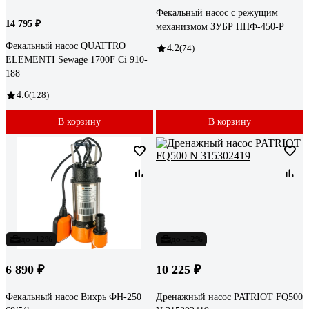
Фекальный насос с режущим
14 795 ₽
механизмом ЗУБР НПФ-450-Р
Фекальный насос QUATTRO
4.2
(74)
ELEMENTI Sewage 1700F Ci 910-
188
4.6
(128)
В корзину
В корзину
до -12%
до -12%
6 890 ₽
10 225 ₽
Фекальный насос Вихрь ФН-250
Дренажный насос PATRIOT FQ500