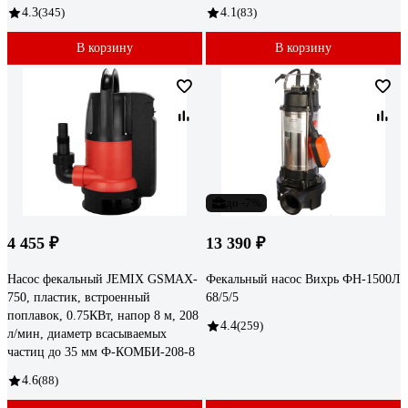
4.3
(345)
4.1
(83)
В корзину
В корзину
до -7%
4 455 ₽
13 390 ₽
Насос фекальный JEMIX GSMAX-
Фекальный насос Вихрь ФН-1500Л
750, пластик, встроенный
68/5/5
поплавок, 0.75КВт, напор 8 м, 208
4.4
(259)
л/мин, диаметр всасываемых
частиц до 35 мм Ф-КОМБИ-208-8
4.6
(88)