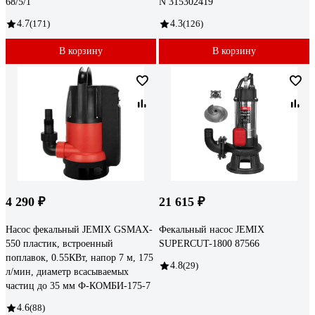
68/5/1
N 315302419
4.7
(171)
4.3
(126)
В корзину
В корзину
4 290 ₽
21 615 ₽
Насос фекальный JEMIX GSMAX-
Фекальный насос JEMIX
550 пластик, встроенный
SUPERCUT-1800 87566
поплавок, 0.55КВт, напор 7 м, 175
4.8
(29)
л/мин, диаметр всасываемых
частиц до 35 мм Ф-КОМБИ-175-7
4.6
(88)