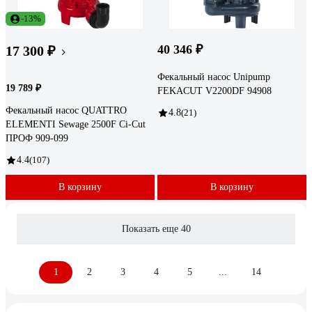
-13%
40 346 ₽
17 300 ₽
Фекальный насос Unipump
19 789 ₽
FEKACUT V2200DF 94908
Фекальный насос QUATTRO
4.8
(21)
ELEMENTI Sewage 2500F Ci-Cut
ПРОФ 909-099
4.4
(107)
В корзину
В корзину
Показать еще 40
1
2
3
4
5
...
14