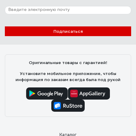
19 отзывов
Отзыв о шинопроводе FERON черный, 3м
CAB1003 10342
ОЛЕГ Ж.
21.03.2023
Подписаться
Цена. Шинопровод довольно тяжелый. Алюминия не
пожалели. Медная (покрытая медью?) шина. Точнее
сказать не могу - шинопровод ставил целиком, ничего
не пилил. Краска держится на корпусе хорошо.
Оригинальные товары с гарантией!
Крепеж для сетевого кабеля приличный. Резьба нигде
не сорвана (что бывает случается на дешевых
Установите мобильное приложение, чтобы
изделиях).
информация по заказам всегда была под рукой
Каталог