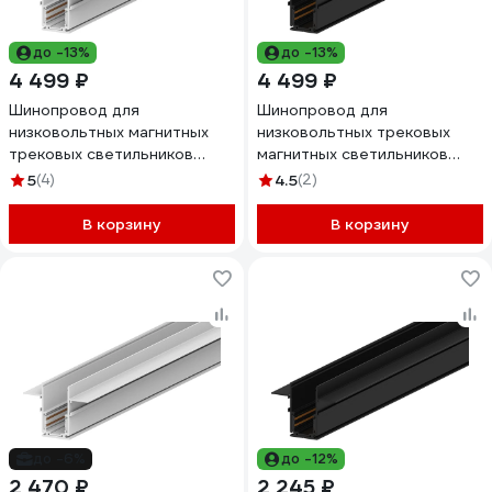
до -13%
до -13%
4 499 ₽
4 499 ₽
Шинопровод для
Шинопровод для
низковольтных магнитных
низковольтных трековых
трековых светильников
магнитных светильников
FERON белый, 2м, CABM1001
FERON черный, 2м,
5
(4)
4.5
(2)
41966
CABM1001 41965
В корзину
В корзину
до -6%
до -12%
2 470 ₽
2 245 ₽