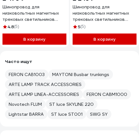
Шинопровод для
Шинопровод для
низковольтных магнитных
низковольтных магнитных
трековых светильников
трековых светильников
FERON белый, 1м, CABM1001
FERON черный, 1м, CABM1001
4.8
(5)
5
(5)
41964
41963
В корзину
В корзину
Часто ищут
FERON CAB1003
MAYTONI Busbar trunkings
ARTE LAMP TRACK ACCESSORIES
ARTE LAMP LINEA-ACCESSORIES
FERON CABM1000
Novotech FLUM
ST luce SKYLINE 220
Lightstar BARRA
ST luce ST001
SWG SY