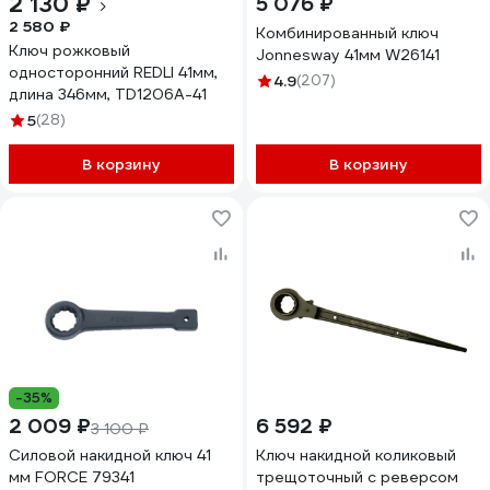
2 130 ₽
5 076 ₽
2 580 ₽
Комбинированный ключ
Ключ рожковый
Jonnesway 41мм W26141
односторонний REDLI 41мм,
4.9
(207)
длина 346мм, TD1206A-41
5
(28)
В корзину
В корзину
-35%
2 009 ₽
6 592 ₽
3 100 ₽
Силовой накидной ключ 41
Ключ накидной коликовый
мм FORCE 79341
трещоточный с реверсом