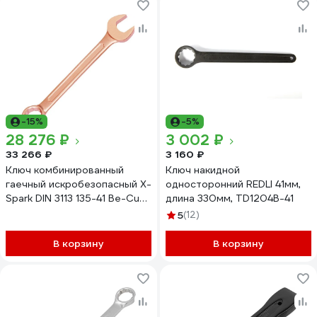
-15%
-5%
28 276 ₽
3 002 ₽
33 266 ₽
3 160 ₽
Ключ комбинированный
Ключ накидной
гаечный искробезопасный X-
односторонний REDLI 41мм,
Spark DIN 3113 135-41 Be-Cu
длина 330мм, TD1204B-41
135B41
5
(12)
В корзину
В корзину