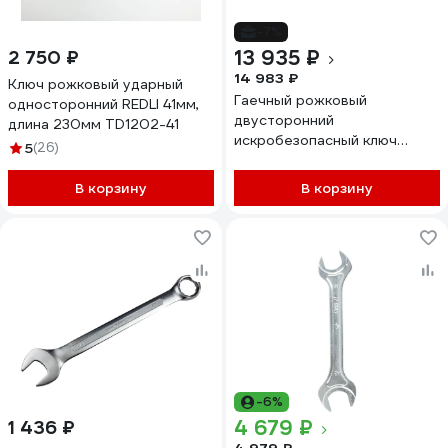
-7%
13 935 ₽
2 750 ₽
14 983 ₽
Ключ рожковый ударный
Гаечный рожковый
односторонний REDLI 41мм,
двусторонний
длина 230мм TD1202-41
искробезопасный ключ
5
(26)
TVITA мод. 146 41х46 мм AlCu
TT1146-4146A
В корзину
В корзину
-6%
4 679 ₽
1 436 ₽