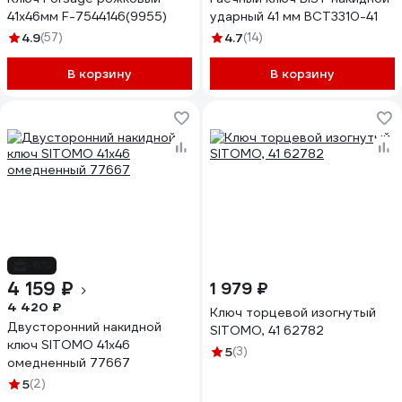
41x46мм F-7544146(9955)
ударный 41 мм BCT3310-41
4.9
(57)
4.7
(14)
В корзину
В корзину
-6%
4 159 ₽
1 979 ₽
4 420 ₽
Ключ торцевой изогнутый
Двусторонний накидной
SITOMO, 41 62782
ключ SITOMO 41x46
5
(3)
омедненный 77667
5
(2)