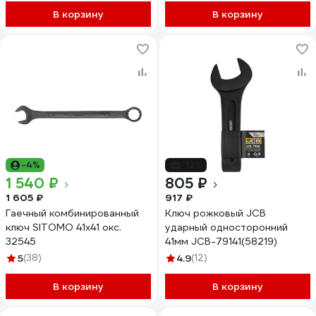
В корзину
В корзину
-4%
-12%
1 540 ₽
805 ₽
1 605 ₽
917 ₽
Гаечный комбинированный
Ключ рожковый JCB
ключ SITOMO 41х41 окс.
ударный односторонний
32545
41мм JCB-79141(58219)
5
(38)
4.9
(12)
В корзину
В корзину