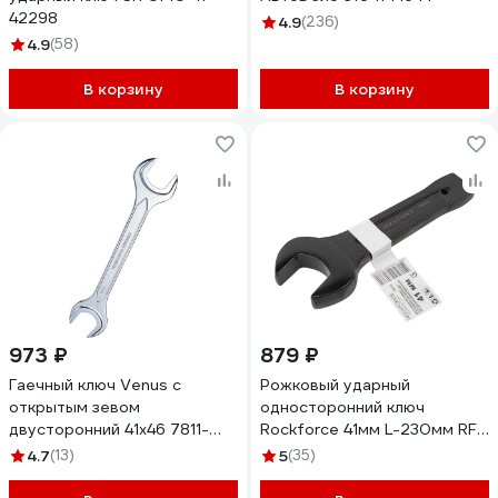
42298
4.9
(236)
4.9
(58)
В корзину
В корзину
973 ₽
879 ₽
Гаечный ключ Venus с
Рожковый ударный
открытым зевом
односторонний ключ
двусторонний 41x46 7811-
Rockforce 41мм L-230мм RF-
0045
79141(17486)
4.7
(13)
5
(35)