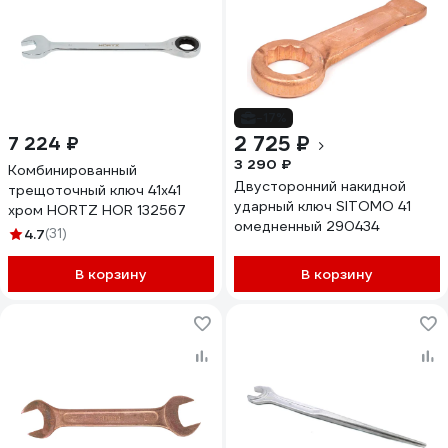
-17%
2 725 ₽
7 224 ₽
3 290 ₽
Комбинированный
Двусторонний накидной
трещоточный ключ 41х41
ударный ключ SITOMO 41
хром HORTZ HOR 132567
омедненный 290434
4.7
(31)
В корзину
В корзину