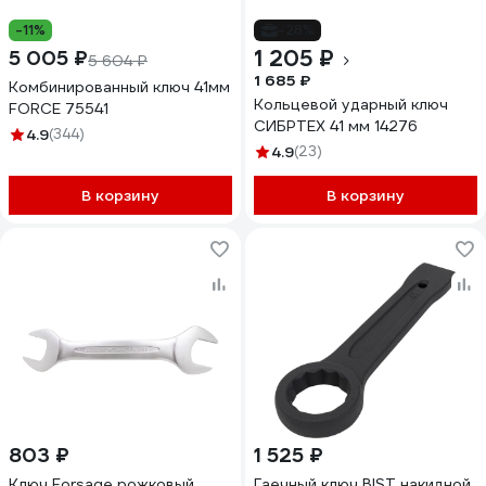
-11%
-28%
1 205 ₽
5 005 ₽
5 604 ₽
1 685 ₽
Комбинированный ключ 41мм
Кольцевой ударный ключ
FORCE 75541
СИБРТЕХ 41 мм 14276
4.9
(344)
4.9
(23)
В корзину
В корзину
803 ₽
1 525 ₽
Ключ Forsage рожковый
Гаечный ключ BIST накидной