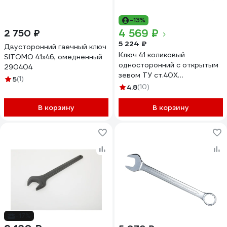
-13%
4 569 ₽
2 750 ₽
5 224 ₽
Двусторонний гаечный ключ
Ключ 41 коликовый
SITOMO 41x46, омедненный
односторонний с открытым
290404
зевом ТУ ст.40Х
5
(1)
оцинкованный КЗСМИ КГКМ
4.8
(10)
51194217
В корзину
В корзину
-17%