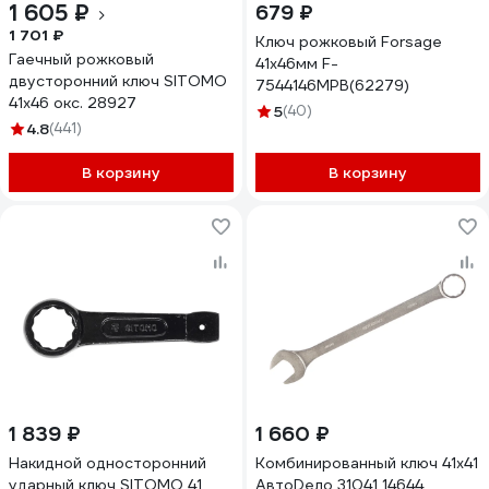
1 605 ₽
679 ₽
1 701 ₽
Ключ рожковый Forsage
Гаечный рожковый
41х46мм F-
двусторонний ключ SITOMO
7544146MPB(62279)
41х46 окс. 28927
5
(40)
4.8
(441)
В корзину
В корзину
1 839 ₽
1 660 ₽
Накидной односторонний
Комбинированный ключ 41х41
ударный ключ SITOMO 41
АвтоDело 31041 14644