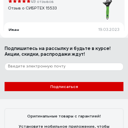
49 отзывов
Отзыв о СИБРТЕХ 15533
Иван
19.03.2023
люфты есть, но в 2 раза меньше чем у ключа "Союз"
200, губки не совсем тонкие, на самом кончике 7мм,
Подпишитесь
на рассылку
и будьте в курсе!
уже в середине 9мм, у основания 10мм , ширина
Акции, скидки, распродажи ждут!
раскрытия почти 36мм, общая длинна 165мм, покупал
за 625р
12 отзывов
Отзыв о SKYWAY S04304001
Подписаться
Никита С.
04.02.2024
Дешёвый, крепкий ключ
Оригинальные товары с гарантией!
Установите мобильное приложение, чтобы