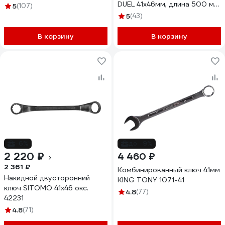
DUEL 41x46мм, длина 500 мм,
5
(107)
12754146
5
(43)
В корзину
В корзину
-6%
до -9%
2 220 ₽
4 460 ₽
2 361 ₽
Комбинированный ключ 41мм
Накидной двусторонний
KING TONY 1071-41
ключ SITOMO 41х46 окс.
4.8
(77)
42231
4.8
(71)