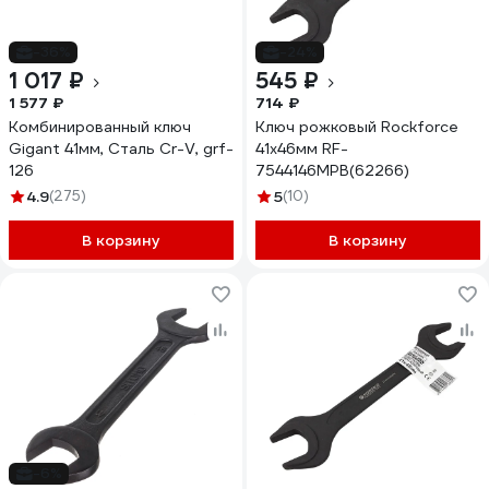
-36%
-24%
1 017 ₽
545 ₽
1 577 ₽
714 ₽
Комбинированный ключ
Ключ рожковый Rockforce
Gigant 41мм, Сталь Cr-V, grf-
41х46мм RF-
126
7544146MPB(62266)
4.9
(275)
5
(10)
В корзину
В корзину
-6%