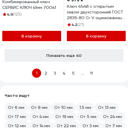
4 979 ₽
Комбинированный ключ
Ключ 41х46 с открытым
СЕРВИС КЛЮЧ 41мм 70041
зевом двухсторонний ГОСТ
4.9
(125)
2839-80 Cr V оцинкованный
КЗСМИ КГД 51233117
4.2
(21)
В корзину
В корзину
Показать еще 40
1
2
3
4
5
...
11
Часто ищут
От 6 мм
От 8 мм
От 10 мм
1.5 мм
От 13 мм
От 17 мм
От 4 мм
От 19 мм
От 5 мм
От 24 мм
От 12 мм
От 14 мм
От 22 мм
От 3 мм
От 7 мм