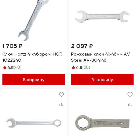
1 705 ₽
2 097 ₽
Ключ Hortz 41x46 хром. HOR
Рожковый ключ 41х46мм AV
1022240
Steel AV-304146
4.8
(48)
4.9
(68)
В корзину
В корзину