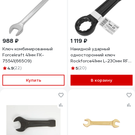
988 ₽
1 119 ₽
Ключ комбинированный
Накидной ударный
Forcekraft 41мм FK-
односторонний ключ
75541(66509)
Rockforce41мм L-230мм RF-
79341(17524)
4.9
(22)
5
(20)
Купить
В корзину