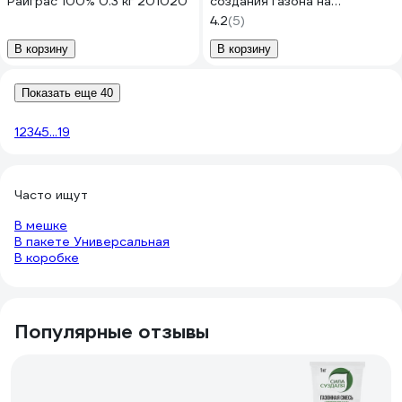
Райграс 100% 0.3 кг 201020
создания газона на
затененных участках
4.2
(5)
4607160331195
В корзину
В корзину
Показать еще 40
1
2
3
4
5
...
19
Часто ищут
В мешке
В пакете Универсальная
В коробке
Популярные отзывы