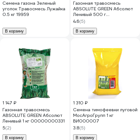
Семена газона Зеленый
Газонная травосмесь
уголок Травосмесь Лужайка
ABSOLUTE GREEN Абсолют
0.5 кг 19959
Ленивый 500 г
00000000470
4.6
(5)
В корзину
В корзину
1 147 ₽
1 310 ₽
Газонная травосмесь
Семена тимофеевки луговой
ABSOLUTE GREEN Абсолют
МосАгроГрупп 1 кг
Ленивый 1 кг 00000000331
ВИ000007
5
(2)
3.8
(5)
В корзину
В корзину