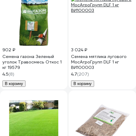
902 ₽
3 024 ₽
Семена газона Зеленый
Семена мятлика лугового
уголок Травосмесь Откос 1
МосАгроГрупп DLF 1 кг
кг 19579
ВИ100003
4.5
(8)
4.7
(207)
В корзину
В корзину