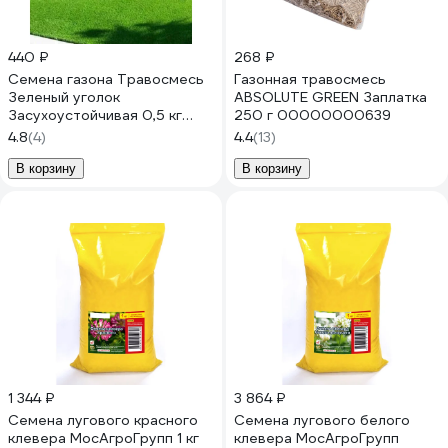
440 ₽
268 ₽
Семена газона Травосмесь
Газонная травосмесь
Зеленый уголок
ABSOLUTE GREEN Заплатка
Засухоустойчивая 0,5 кг
250 г 00000000639
23295
4.8
(4)
4.4
(13)
В корзину
В корзину
1 344 ₽
3 864 ₽
Семена лугового красного
Семена лугового белого
клевера МосАгроГрупп 1 кг
клевера МосАгроГрупп