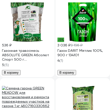
-5%
536 ₽
3 036 ₽
3 196 ₽
Газонная травосмесь
Газон DARIT Мятлик 100%,
ABSOLUTE GREEN Абсолют
900 г 134101
Спорт 500 г
4
(1)
00000000467
5
(5)
В корзину
В корзину