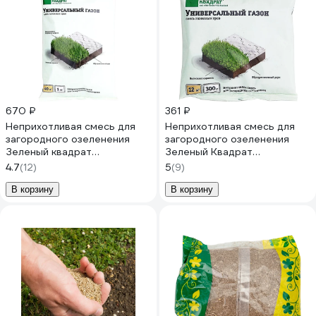
670 ₽
361 ₽
Неприхотливая смесь для
Неприхотливая смесь для
загородного озеленения
загородного озеленения
Зеленый квадрат
Зеленый Квадрат
УНИВЕРСАЛЬНЫЙ 1 кг,
УНИВЕРСАЛЬНЫЙ 0,3 кг,
4.7
(12)
5
(9)
4607160331157
4607160332765
В корзину
В корзину