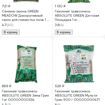
721 ₽
1 130 ₽
Семена газона GREEN
Газонная травосмесь
MEADOW Декоративный
ABSOLUTE GREEN Детская
газон для глинистых почв 1 кг
Площадка 1 кг
4607160330631
00000000486
4.7
(40)
3.8
(4)
В корзину
В корзину
869 ₽
526 ₽
Газонная травосмесь
Газонная травосмесь
ABSOLUTE GREEN Зима Грин
ABSOLUTE GREEN Мульти
1 кг 00000000334
Грин 500 г 00000000471
4.7
(7)
5
(1)