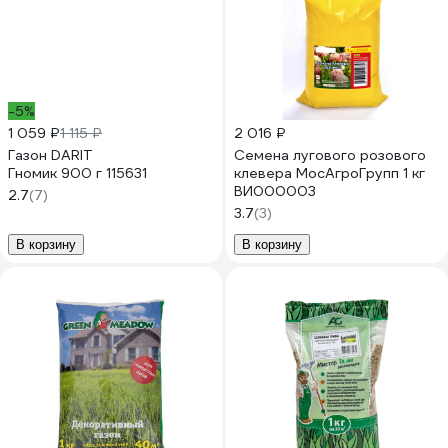
-5%
1 059 ₽
1 115 ₽
2 016 ₽
Газон DARIT
Семена лугового розового
Гномик 900 г 115631
клевера МосАгроГрупп 1 кг
ВИ000003
2.7
(7)
3.7
(3)
В корзину
В корзину