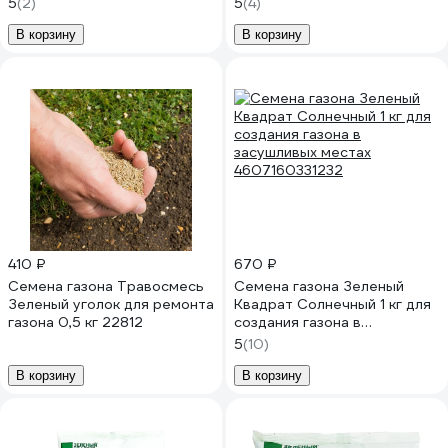
5
(2)
5
(4)
4607160332925
В корзину
В корзину
410 ₽
670 ₽
Семена газона Травосмесь
Семена газона Зеленый
Зеленый уголок для ремонта
Квадрат Солнечный 1 кг для
газона 0,5 кг 22812
создания газона в
засушливых местах
5
(10)
4607160331232
В корзину
В корзину