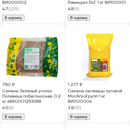
ВИ000002
Ривендел DLF 1 кг ВИ100001
4.7
(225)
4.8
(5)
В корзину
В корзину
790 ₽
1 277 ₽
Семена Зеленый уголок
Семена овсяницы луговой
Полевица побегоносная, 0.2
МосАгроГрупп 1 кг
кг 4660001293588
ВИ000004
4.5
(8)
3.8
(10)
В корзину
В корзину