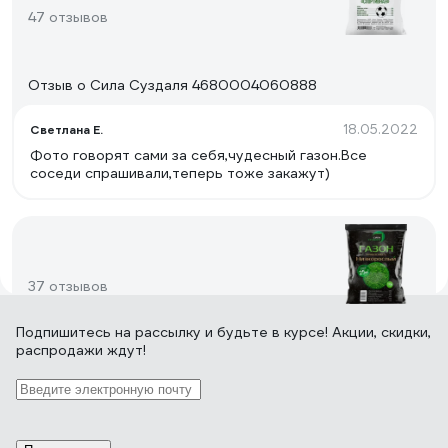
47 отзывов
Отзыв о Сила Суздаля 4680004060888
18.05.2022
Светлана Е.
Фото говорят сами за себя,чудесный газон.Все
соседи спрашивали,теперь тоже закажут)
37 отзывов
Подпишитесь
на рассылку
и будьте в курсе! Акции, скидки,
распродажи ждут!
Отзыв о Сила Суздаля Низкорослый
4680004061106
18.07.2023
Константин К.
Хорошая всхожесть