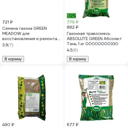
-12%
721 ₽
779 ₽
882 ₽
Семена газона GREEN
MEADOW для
Газонная травосмесь
восстановления и ремонта
ABSOLUTE GREEN Абсолют
поврежденных участков на
Тень 1 кг 00000000330
3.9
(7)
газоне 1 кг 4607160330662
4.5
(6)
В корзину
В корзину
490 ₽
677 ₽