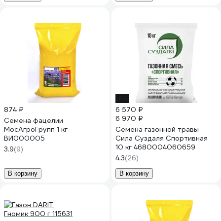
-6%
874 ₽
6 570 ₽
6 970 ₽
Семена фацелии
МосАгроГрупп 1 кг
Семена газонной травы
ВИ000005
Сила Суздаля Спортивная
10 кг 4680004060659
3.9
(9)
4.3
(26)
В корзину
В корзину