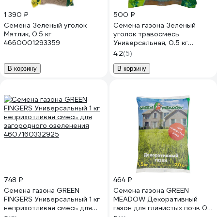
1 390 ₽
500 ₽
Семена Зеленый уголок
Семена газона Зеленый
Мятлик, 0.5 кг
уголок травосмесь
4660001293359
Универсальная, 0.5 кг
4660001293762
4.2
(5)
В корзину
В корзину
748 ₽
464 ₽
Семена газона GREEN
Семена газона GREEN
FINGERS Универсальный 1 кг
MEADOW Декоративный
неприхотливая смесь для
газон для глинистых почв 0.5
загородного озеленения
кг 4607160331317