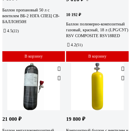
Баллон пропановый 50 л с
10 192 ₽
вентилем ВБ-2 НЗГА СПЕЦ СВ-
БАЛЛОН50Н
Баллон полимерно-композитный
газовый, красный, 18 л (LPG/СУГ)
4.5
(22)
RSV COMPOSITE RSV18RED
4.2
(51)
В корзину
В корзину
21 000 ₽
19 800 ₽
Баллон металлокомпозитный
Композитный баллон с вентилем и