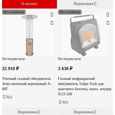
В корзину
Подписаться
Нет в наличии
Нет в наличии
Последняя цена
Последняя цена
25 910 ₽
3 630 ₽
Уличный газовый обогреватель
Газовый инфракрасный
Aesto античный коричневый A-
обогреватель Tulips Tools для
08Т
цангового баллона, пьезо, штуцер
IG15-100
5
(1)
5
(1)
Подписаться
Подписаться