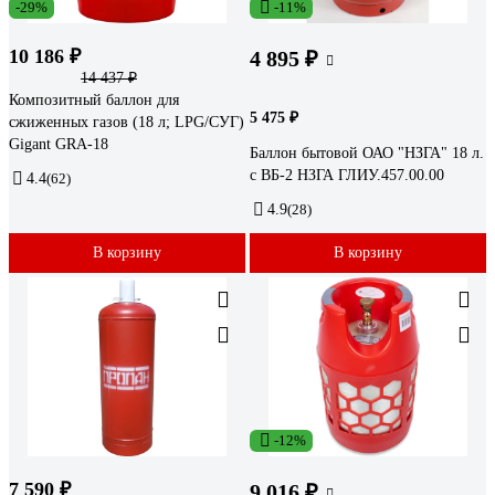
-29%
-11%
10 186 ₽
4 895 ₽
14 437 ₽
Композитный баллон для
5 475 ₽
сжиженных газов (18 л; LPG/СУГ)
Gigant GRA-18
Баллон бытовой ОАО "НЗГА" 18 л.
с ВБ-2 НЗГА ГЛИУ.457.00.00
4.4
(62)
4.9
(28)
В корзину
В корзину
-12%
7 590 ₽
9 016 ₽