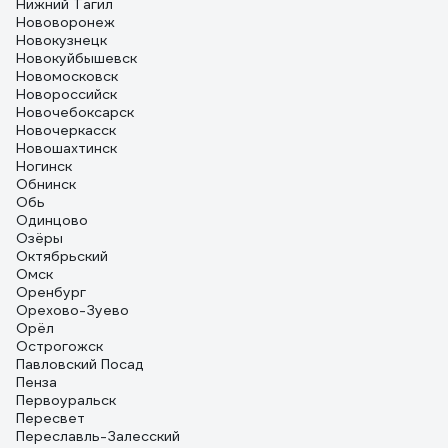
Нижний Тагил
Нововоронеж
Новокузнецк
Новокуйбышевск
Новомосковск
Новороссийск
Новочебоксарск
Новочеркасск
Новошахтинск
Ногинск
Обнинск
Обь
Одинцово
Озёры
Октябрьский
Омск
Оренбург
Орехово-Зуево
Орёл
Острогожск
Павловский Посад
Пенза
Первоуральск
Пересвет
Переславль-Залесский