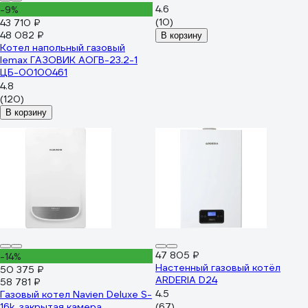
4.6
-9%
(10)
43 710 ₽
48 082 ₽
В корзину
Котел напольный газовый
lemax ГАЗОВИК АОГВ-23.2-1
ЦБ-00100461
4.8
(120)
В корзину
47 805 ₽
-14%
Настенный газовый котёл
50 375 ₽
ARDERIA D24
58 781 ₽
4.5
Газовый котел Navien Deluxe S-
16k, закрытая камера,
(67)