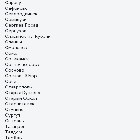
Сарапул
Сафоново
Северодвинск
Семилуки
Сергиев Посад
Серпухов
Славянск-на-Кубани
Сланцы
Смоленск
Сокол
Соликамск
Солнечногорск
Сосново
Сосновый Бор
Сочи
Ставрополь
Старая Купавна
Старый Оскол
Стерлитамак
Ступино
Сургут
Сызрань
Таганрог
Талдом
Тамбов