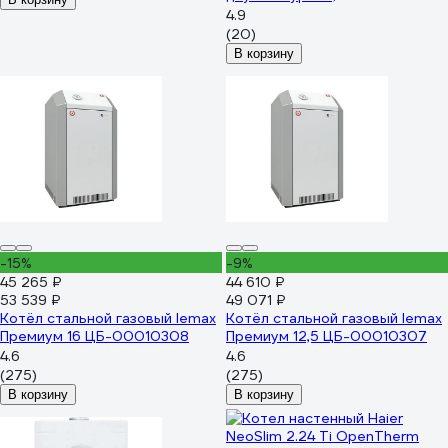
турбированный)
4.9
GE0Q6NE0CRU
(20)
PEE9H4CGEIF95H
В корзину
-15%
-9%
45 265 ₽
44 610 ₽
53 539 ₽
49 071 ₽
Котёл стальной газовый lemax
Котёл стальной газовый lemax
Премиум 16 ЦБ-00010308
Премиум 12,5 ЦБ-00010307
4.6
4.6
(275)
(275)
В корзину
В корзину