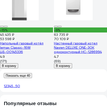
-15%
-9%
45 435 ₽
63 735 ₽
53 598 ₽
70 109 ₽
Напольный газовый котёл
Настенный газовый котел
lemax Classic-16W
Navien DELUXE ONE-30K
ЦБ-00145336
одноконтурный НС-1286994
4.9
4.7
(171)
(69)
В корзину
В корзину
Показать еще 40
1
2
3
4
5
...
50
Популярные отзывы