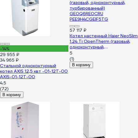
57 117 ₽
Котел настенный Haier NeoSlim
1.24 Ti OpenTherm (газовый,
одноконтурный,
-14%
турбированный)
5
29 955 ₽
GE0Q6RE0CRU
(1)
34 965 ₽
PEE9H4CGEIF5TG
В корзину
Стальной одноконтурный
котел AXIS 12,5 квт -01-12T-00
AXIS-01-12T-00
4.5
(72)
В корзину