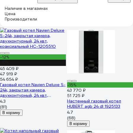
Наличие в магазинах
Цена
Производители
-12%
-17%
45 409 ₽
47 919 ₽
54 654 ₽
Газовый котел Navien Deluxe S-
-15%
24k, закрытая камера,
43 770 ₽
двухконтурный, 24 квт,
51 725 ₽
коаксиальный НС-1205510
Настенный газовый котел
4.3
HUBERT agb 24 dl 1925133
(81)
4.7
В корзину
(68)
В корзину