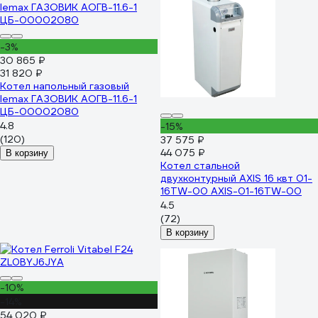
-3%
30 865 ₽
31 820 ₽
Котел напольный газовый
lemax ГАЗОВИК АОГВ-11.6-1
ЦБ-00002080
4.8
-15%
(120)
37 575 ₽
44 075 ₽
В корзину
Котел стальной
двухконтурный AXIS 16 квт 01-
16TW-00 AXIS-01-16TW-00
4.5
(72)
В корзину
-10%
-14%
54 020 ₽