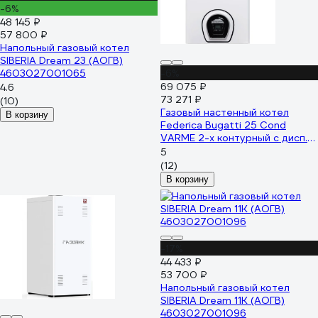
-6%
48 145 ₽
57 800 ₽
Напольный газовый котел
SIBERIA Dream 23 (АОГВ)
4603027001065
-6%
69 075 ₽
4.6
73 271 ₽
(10)
Газовый настенный котел
В корзину
Federica Bugatti 25 Cond
VARME 2-х контурный с дисп.
2049127 C25F1
5
(12)
В корзину
-17%
44 433 ₽
53 700 ₽
Напольный газовый котел
SIBERIA Dream 11K (АОГВ)
4603027001096