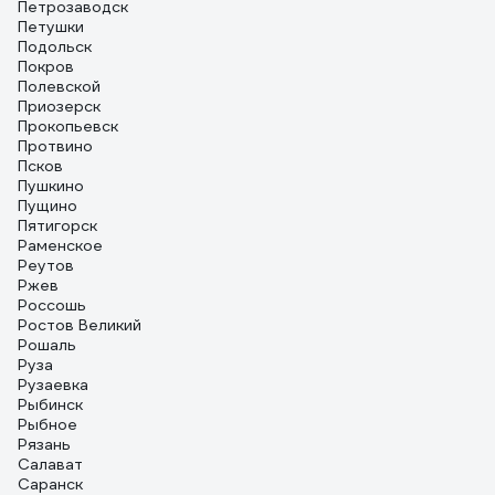
Петрозаводск
Петушки
Подольск
Покров
Полевской
Приозерск
Прокопьевск
Протвино
Псков
Пушкино
Пущино
Пятигорск
Раменское
Реутов
Ржев
Россошь
Ростов Великий
Рошаль
Руза
Рузаевка
Рыбинск
Рыбное
Рязань
Салават
Саранск