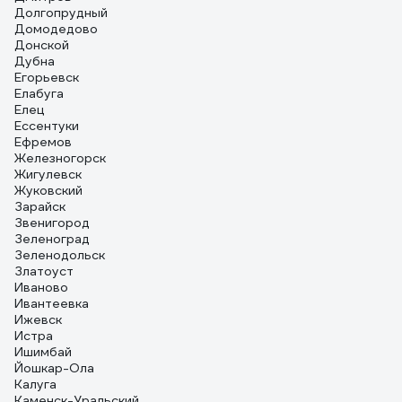
Долгопрудный
Домодедово
Донской
Дубна
Егорьевск
Елабуга
Елец
Ессентуки
Ефремов
Железногорск
Жигулевск
Жуковский
Зарайск
Звенигород
Зеленоград
Зеленодольск
Златоуст
Иваново
Ивантеевка
Ижевск
Истра
Ишимбай
Йошкар-Ола
Калуга
Каменск-Уральский