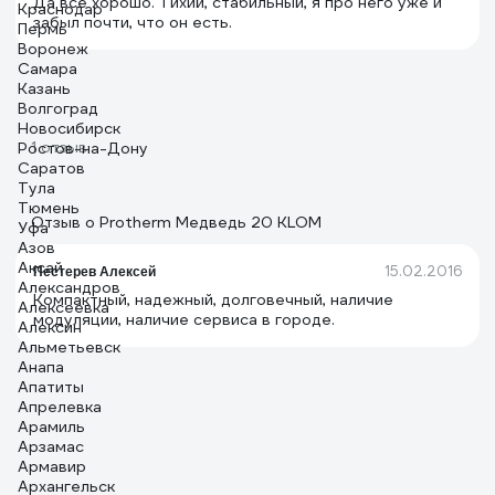
Да всё хорошо. Тихий, стабильный, я про него уже и
Краснодар
забыл почти, что он есть.
Пермь
Воронеж
Самара
Казань
Волгоград
Новосибирск
1 отзыв
Ростов-на-Дону
Саратов
Тула
Тюмень
Отзыв о Protherm Медведь 20 KLOM
Уфа
Азов
Аксай
15.02.2016
Пестерев Алексей
Александров
Компактный, надежный, долговечный, наличие
Алексеевка
модуляции, наличие сервиса в городе.
Алексин
Альметьевск
Анапа
Апатиты
Апрелевка
Арамиль
Арзамас
Армавир
Архангельск