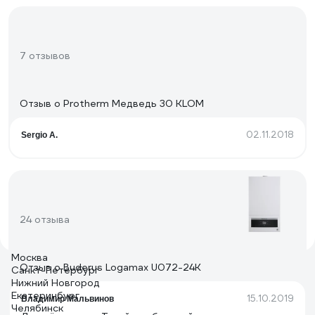
7 отзывов
Отзыв о Protherm Медведь 30 KLOM
02.11.2018
Sergio A.
24 отзыва
Москва
Отзыв о Buderus Logamax U072-24K
Санкт-Петербург
Нижний Новгород
Екатеринбург
15.10.2019
Владимир Мальвинов
Челябинск