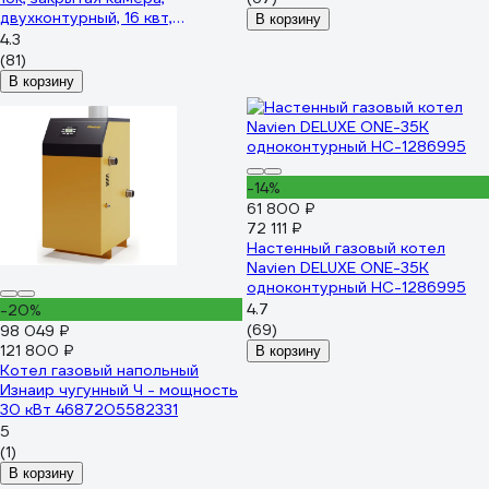
двухконтурный, 16 квт,
В корзину
коаксиальный НС-1205496
4.3
(81)
В корзину
-14%
61 800 ₽
72 111 ₽
Настенный газовый котел
Navien DELUXE ONE-35K
одноконтурный НС-1286995
4.7
-20%
(69)
98 049 ₽
121 800 ₽
В корзину
Котел газовый напольный
Изнаир чугунный Ч - мощность
30 кВт 4687205582331
5
(1)
В корзину