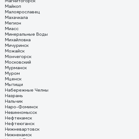
Магнитогорск
Майкоп
Малоярославец
Махачкала
Мегион
Миасс
Минеральные Воды
Михайловка
Мичуринск
Можайск
Мончегорск
Московский
Мурманск
Муром
Мценск
Мытищи
Набережные Челны
Назрань
Нальчик
Наро-Фоминск
Невинномысск
Нефтекамск
Нефтеюганск
Нижневартовск
Нижнекамск