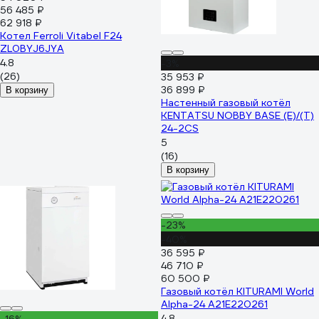
56 485 ₽
62 918 ₽
Котел Ferroli Vitabel F24
ZL0BYJ6JYA
4.8
-3%
(26)
35 953 ₽
36 899 ₽
В корзину
Настенный газовый котёл
KENTATSU NOBBY BASE (E)/(T)
24-2CS
5
(16)
В корзину
-23%
-40%
36 595 ₽
46 710 ₽
60 500 ₽
Газовый котёл KITURAMI World
Alpha-24 A21E220261
4.8