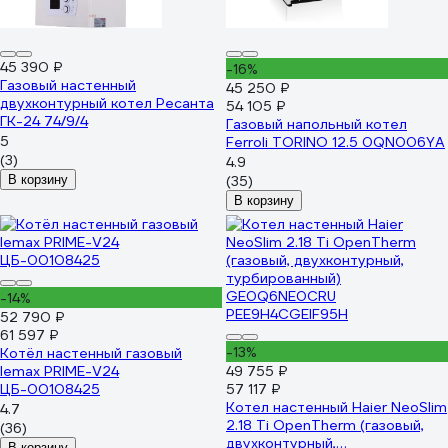
45 390 ₽
-16%
Газовый настенный
45 250 ₽
двухконтурный котел Ресанта
54 105 ₽
ГК-24 74/9/4
Газовый напольный котел
5
Ferroli TORINO 12.5 0QN006YA
(3)
4.9
В корзину
(35)
В корзину
-14%
52 790 ₽
61 597 ₽
-13%
Котёл настенный газовый
lemax PRIME-V24
49 755 ₽
ЦБ-00108425
57 117 ₽
Котел настенный Haier NeoSlim
4.7
2.18 Ti OpenTherm (газовый,
(36)
двухконтурный,
В корзину