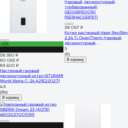
58 097 ₽
Котел настенный Haier NeoSlim
2.24 Ti OpenTherm (газовый,
двухконтурный,
-13%
турбированный)
5
-16%
GE0Q6PE0CRU
(6)
58 360 ₽
PEE9H4CGEIFBTI
В корзину
60 095 ₽
69 400 ₽
Настенный газовый
двухконтурный котел KITURAMI
World Alpha C-24 A21E220271
4.9
(84)
В корзину
-17%