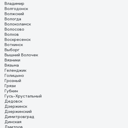
Владимир
Волгодонск
Волжский
Вологда
Волоколамск
Волосово
Волхов
Воскресенск
Воткинск
Выборг
Вышний Волочек
Вязники
Вязьма
Геленджик
Голицыно
Грозный
Грязи
Губкин
Гусь-Хрустальный
Дедовск
Дзержинск
Дзержинский
Димитровград
Динская
Дмитров