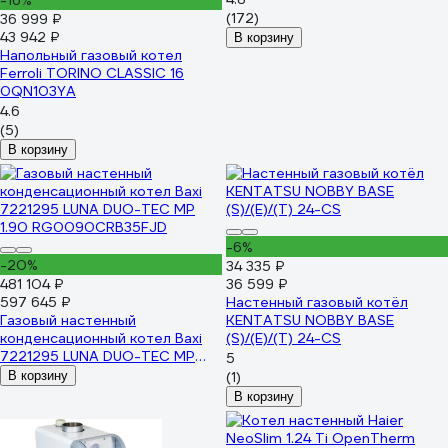
-16%
(172)
36 999 ₽
43 942 ₽
В корзину
Напольный газовый котел
Ferroli TORINO CLASSIC 16
0QN103YA
4.6
(5)
В корзину
-6%
-20%
34 335 ₽
481 104 ₽
36 599 ₽
597 645 ₽
Настенный газовый котёл
Газовый настенный
KENTATSU NOBBY BASE
конденсационный котел Baxi
(S)/(E)/(T) 24-CS
7221295 LUNA DUO-TEC MP
5
1.90 RG0090CRB35FJD
В корзину
(1)
В корзину