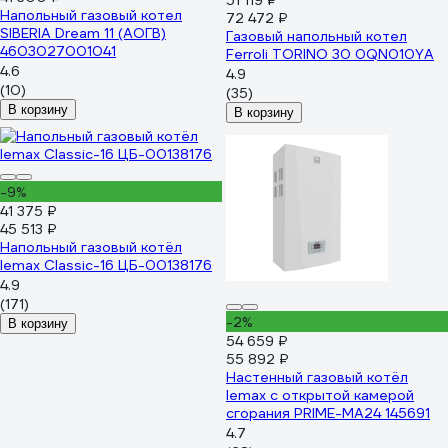
51 119 ₽
Напольный газовый котел
72 472 ₽
SIBERIA Dream 11 (АОГВ)
Газовый напольный котел
4603027001041
Ferroli TORINO 30 0QN010YA
4.6
4.9
(10)
(35)
В корзину
В корзину
-9%
41 375 ₽
45 513 ₽
Напольный газовый котёл
lemax Classic-16 ЦБ-00138176
4.9
(171)
-2%
В корзину
54 659 ₽
55 892 ₽
Настенный газовый котёл
lemax с открытой камерой
сгорания PRIME-MA24 145691
4.7