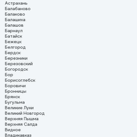
Астрахань
Балабаново
Балаково
Балашиха
Балашов
Барнаул
Батайск
Бежецк
Белгород
Бердск
Березники
Березовский
Богородск
Бор
Борисоглебск
Боровичи
Бронницы
Брянск
Бугульма
Великие Луки
Великий Новгород
Верхняя Пышма
Верхняя Салда
Видное
Владикавказ