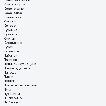
Красноармейск
Красногорск
Краснокамск
Красноярск
Кропоткин
Крымск
Кстово
Кубинка
Кузнецк
Курган
Куровское
Курск
Курчатов
Лабинск
Лакинск
Ленинск-Кузнецкий
Ликино-Дулево
Липецк
Лиски
Лобня
Лосино-Петровский
Луга
Луховицы
Лыткарино
Люберцы