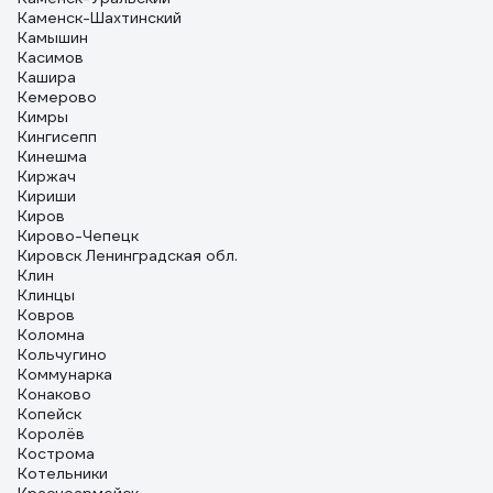
Каменск-Шахтинский
Камышин
Касимов
Кашира
Кемерово
Кимры
Кингисепп
Кинешма
Киржач
Кириши
Киров
Кирово-Чепецк
Кировск Ленинградская обл.
Клин
Клинцы
Ковров
Коломна
Кольчугино
Коммунарка
Конаково
Копейск
Королёв
Кострома
Котельники