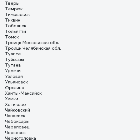
Тверь
Темрюк
Тимашевск
Тихвин
Тобольск
Тольятти
Томск
Троицк Московская обл.
Троицк Челябинская обл.
Туапсе
Туймазы
Тутаев
Удомля
Узловая
Ульяновск
Фрязино
Ханты-Мансийск
Химки
Хотьково
Чайковский
Чапаевск
Чебоксары
Череповец
Черкесск
Черноголовка