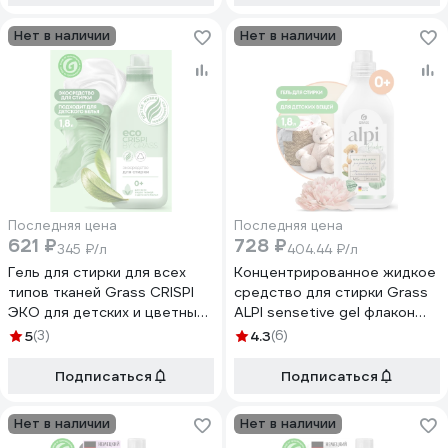
Нет в наличии
Нет в наличии
Последняя цена
Последняя цена
621 ₽
728 ₽
345 ₽/л
404.44 ₽/л
Гель для стирки для всех
Концентрированное жидкое
типов тканей Grass CRISPI
средство для стирки Grass
ЭКО для детских и цветных
ALPI sensetive gel флакон
вещей, для белого белья,
125732
5
(3)
4.3
(6)
жидкий стиральный порошок
автомат, флакон 1800 мл
Подписаться
Подписаться
125698
Нет в наличии
Нет в наличии