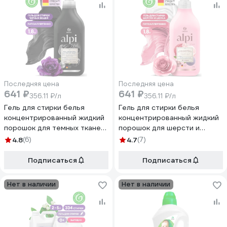
Последняя цена
Последняя цена
641 ₽
641 ₽
356.11 ₽/л
356.11 ₽/л
Гель для стирки белья
Гель для стирки белья
концентрированный жидкий
концентрированный жидкий
порошок для темных тканей
порошок для шерсти и
Grass "ALPI" (флакон 1,8л)
шелка Grass "ALPI" (флакон
4.8
(6)
4.7
(7)
125747
1,8л) 125748
Подписаться
Подписаться
Нет в наличии
Нет в наличии