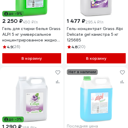
до -9%
2 250 ₽
1 477 ₽
450 ₽/л
295.4 ₽/л
Гель для стирки белья Grass
Гель-концентрат Grass Alpi
ALPI 5 кг универсальное
Delicate gel канистра 5 кг
концентрированное жидкое
125685
средство для цветных
4.9
(26)
4.8
(20)
вещей 125186
В корзину
В корзину
Нет в наличии
до -3%
1 290 ₽
Последняя цена
258 ₽/л