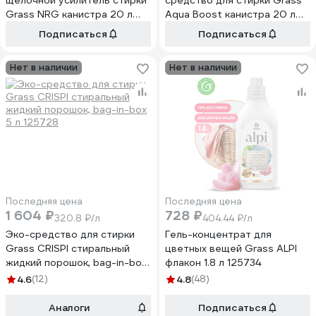
щелочной усилитель стирки
средство для стирки Grass
Grass NRG канистра 20 л
Aqua Boost канистра 20 л
125761
125795
Подписаться
Подписаться
Нет в наличии
Нет в наличии
Последняя цена
Последняя цена
1 604 ₽
728 ₽
320.8 ₽/л
404.44 ₽/л
Эко-средство для стирки
Гель-концентрат для
Grass CRISPI стиральный
цветных вещей Grass ALPI
жидкий порошок, bag-in-box
флакон 1.8 л 125734
5 л 125728
4.6
(12)
4.8
(48)
Аналоги
Подписаться