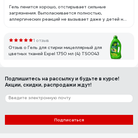
Гель пенится хорошо, отстирывает сильные
загрязнения. Выполаскивается полностью,
аллергических реакций не вызывает даже у детей не
наблюдается. Приятный запах не резкий, после стирки
вещи мягкие, пахнут свежестью.
1 отзыв
Отзыв о Гель для стирки мицеллярный для
цветных тканей Expel 1750 мл (4) TS0043
Дарина
03.07.2024
Подпишитесь
на рассылку
и будьте в курсе!
Мицелярный гель никогда ранее не пробовала, но
Акции, скидки, распродажи ждут!
очень уж его мне разрекламировали. Увидела на
маркетпоейсе и решила была не была! Гель мне очень
понравился, очень хорошо отстирывает вещи, делает
их мягкими, после стирки вещи как новенькие, возьму
еще!
2 отзыва
Подписаться
Отзыв о Гель для стирки мицеллярный для
детского белья Expel 1750 мл (4) TS0046