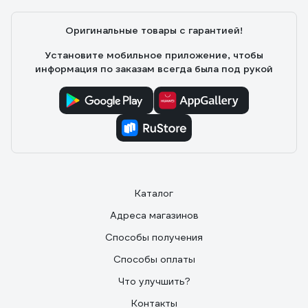
Инна
02.06.2024
Оригинальные товары с гарантией!
Я особо не понимаю что такое мицеллярный гель, но
могу сказать лишь одно что купила я его не зря.
Установите мобильное приложение, чтобы
Хорошо отстирывает одежду, даже пятна от еды, при
информация по заказам всегда была под рукой
этом одежда остается очень мягкая. Я так понимаю
что гель стирает мягче чем порошок, мне понравился,
возьму еще!
Каталог
Адреса магазинов
Способы получения
Способы оплаты
Что улучшить?
Контакты