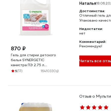
Наталья
18.06.20
Достоинства:
Отличный гель дл
Упаковано качест
Недостатки:
нет
Комментарий:
Рекомендую!
870 ₽
Гель для стирки детского
белья SYNERGETIC
Читать все отзы
канистра ПЭ 2.75 л
4623722441812 109271
5
(13)
16410330
Отзыв о Мульти