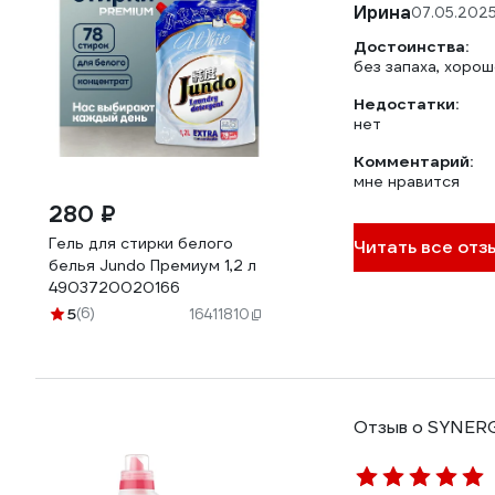
Ирина
07.05.202
Достоинства:
без запаха, хоро
Недостатки:
нет
Комментарий:
мне нравится
280 ₽
Гель для стирки белого
Читать все отз
белья Jundo Премиум 1,2 л
4903720020166
5
(6)
16411810
Отзыв о SYNER