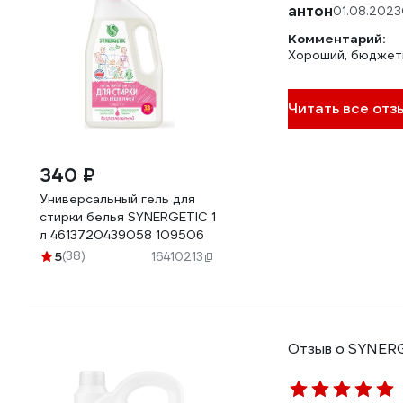
антон
01.08.2023
Комментарий:
Хороший, бюджетн
Читать все отз
340 ₽
Универсальный гель для
стирки белья SYNERGETIC 1
л 4613720439058 109506
5
(38)
16410213
Отзыв о SYNERG