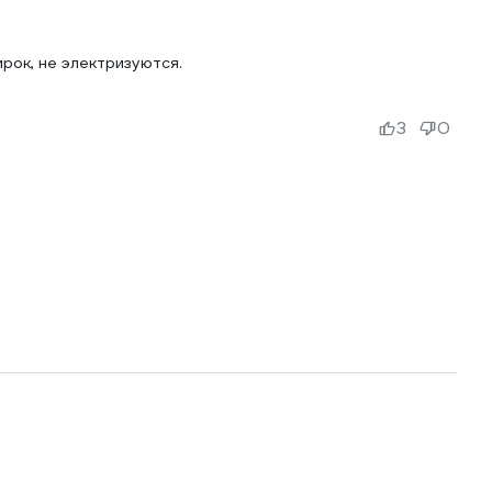
рок, не электризуются.
3
0