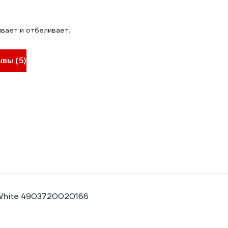
вает и отбеливает.
ывы (5)
 White 4903720020166