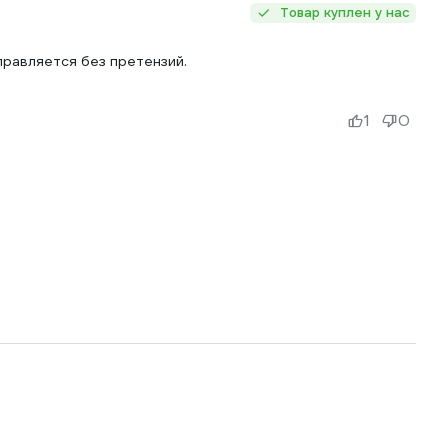
Товар куплен у нас
правляется без претензий.
1
0