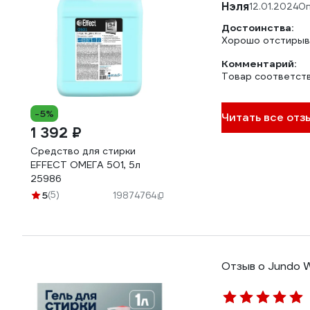
Нэля
12.01.2024
Оп
Достоинства:
Хорошо отстирыва
Комментарий:
Товар соответст
-5%
Читать все отз
1 392 ₽
Средство для стирки
EFFECT ОМЕГА 501, 5л
25986
5
(5)
19874764
Отзыв о Jundo