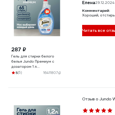
Елена
29.12.2024
Комментарий:
Хороший, отстиры
Читать все отз
287 ₽
Гель для стирки белого
белья Jundo Премиум с
дозатором 1 л
4903720020067
5
(5)
16411807
Отзыв о Jundo