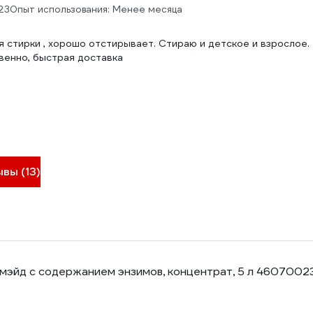
23
Опыт использования: Менее месяца
я стирки , хорошо отстирывает. Стираю и детское и взрослое.
венно, быстрая доставка
вы (13)
мэйд с содержанием энзимов, концентрат, 5 л 4607002