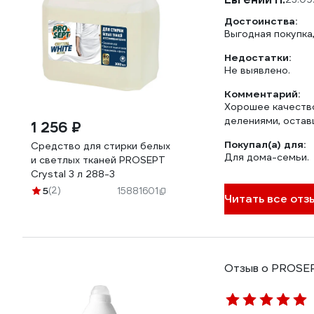
Достоинства:
Выгодная покупка
Недостатки:
Не выявлено.
Комментарий:
Хорошее качество
делениями, остав
1 256 ₽
Покупал(а) для:
Средство для стирки белых
Для дома-семьи.
и светлых тканей PROSEPT
Crystal 3 л 288-3
5
(2)
15881601
Читать все отз
Отзыв о PROSEP