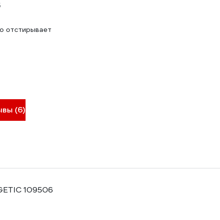
5
шо отстирывает
ывы (6)
GETIC 109506