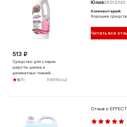
Юлия
29.01.2020
Комментарий:
Хорошее средство
Читать все отз
513 ₽
Средство для стирки
шерсти, шелка и
деликатных тканей
PROSEPT Crystal 1 л 289-1
5
(9)
15881604
Отзыв о EFFEC