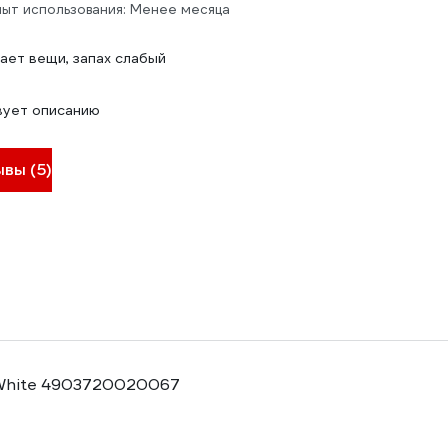
ыт использования: Менее месяца
ет вещи, запах слабый
вует описанию
ывы (5)
 White 4903720020067