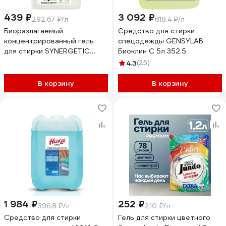
439 ₽
3 092 ₽
292.67 ₽/л
618.4 ₽/л
Биоразлагаемый
Средство для стирки
концентрированный гель
спецодежды GENSYLAB
для стирки SYNERGETIC
Биоклин С 5л 352.5
BLACK PROTECT, 1,5 л 25
4.3
(25)
стирок 109808
В корзину
В корзину
1 984 ₽
252 ₽
396.8 ₽/л
210 ₽/л
Средство для стирки
Гель для стирки цветного