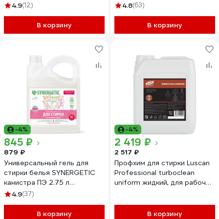
125 стирок 109803
4.9
(12)
4.8
(63)
В корзину
В корзину
-4%
-4%
845 ₽
2 419 ₽
879 ₽
2 517 ₽
Универсальный гель для
Профхим для стирки Luscan
стирки белья SYNERGETIC
Professional turboclean
канистра ПЭ 2.75 л
uniform жидкий, для рабочей
4623722441836 109275
одежды, 5 л 1850893
4.9
(37)
В корзину
В корзину