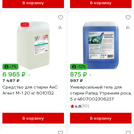
В корзину
В корзину
-7%
-12%
6 965 ₽
875 ₽
7 487 ₽
997 ₽
Средство для стирки АиС
Универсальный гель для
Агент M-1 20 кг 6010132
стирки Рапид Утренняя роса,
5 л 4607002306237
4.8
(30)
В корзину
В корзину