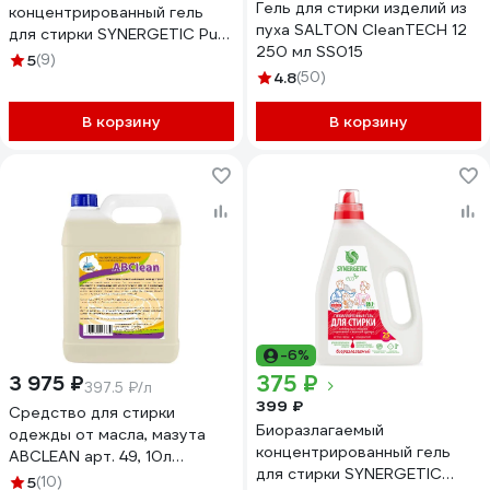
Гель для стирки изделий из
концентрированный гель
пуха SALTON CleanTECH 12
для стирки SYNERGETIC Pure
250 мл SS015
1.5 л 109806
5
(9)
4.8
(50)
В корзину
В корзину
-6%
375 ₽
3 975 ₽
397.5 ₽/л
399 ₽
Средство для стирки
Биоразлагаемый
одежды от масла, мазута
концентрированный гель
ABCLEAN арт. 49, 10л
для стирки SYNERGETIC
4690825724678
5
(10)