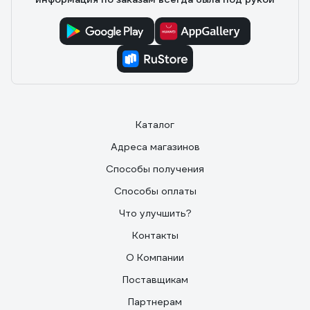
этом одежда остается очень мягкая. Я так понимаю
что гель стирает мягче чем порошок, мне понравился,
возьму еще!
Каталог
Адреса магазинов
Способы получения
Способы оплаты
Что улучшить?
Контакты
О Компании
Поставщикам
Партнерам