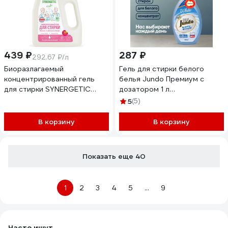
439 ₽
287 ₽
292.67 ₽/л
Биоразлагаемый
Гель для стирки белого
концентрированный гель
белья Jundo Премиум с
для стирки SYNERGETIC
дозатором 1 л
ULTRA WHITE, 1,5 л 25 стирок
4903720020067
5
(5)
109807
В корзину
В корзину
Показать еще 40
1
2
3
4
5
...
9
Часто ищут