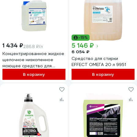
-15%
5 146 ₽
1 434 ₽
286.8 ₽/л
6 054 ₽
Концентрированное жидкое
Средство для стирки
щелочное низкопенное
EFFECT ОМЕГА 20 л 9951
моющее средство для
стирки и отбеливания
В корзину
В корзину
рабочей одежды Чистый
Урал Эколайн ОС 5л
4631175914050