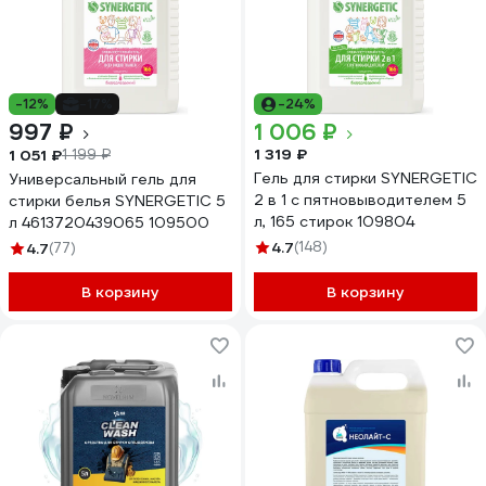
-12%
-17%
-24%
997 ₽
1 006 ₽
1 319 ₽
1 051 ₽
1 199 ₽
Гель для стирки SYNERGETIC
Универсальный гель для
2 в 1 c пятновыводителем 5
стирки белья SYNERGETIC 5
л, 165 стирок 109804
л 4613720439065 109500
4.7
(148)
4.7
(77)
В корзину
В корзину