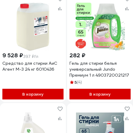
9 528 ₽
282 ₽
397 ₽/л
Средство для стирки АиС
Гель для стирки белья
Агент M-3 24 кг 6010436
универсальный Jundo
Премиум 1 л 4903720021217
5
(4)
В корзину
В корзину