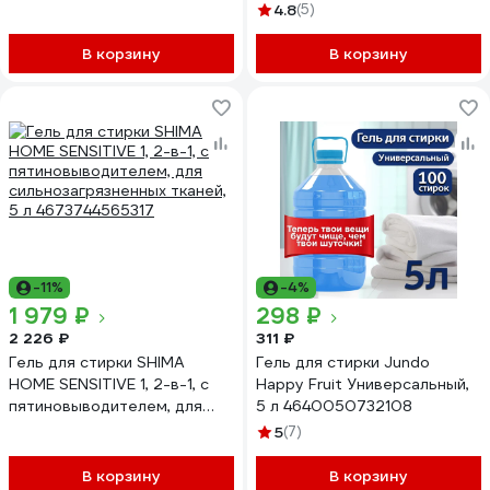
ACTIVE FRESH, 1,5 л 25
4.8
(5)
стирок 109809
В корзину
В корзину
-11%
-4%
1 979 ₽
298 ₽
2 226 ₽
311 ₽
Гель для стирки SHIMA
Гель для стирки Jundo
HOME SENSITIVE 1, 2-в-1, с
Happy Fruit Универсальный,
пятиновыводителем, для
5 л 4640050732108
сильнозагрязненных тканей,
5
(7)
5 л 4673744565317
В корзину
В корзину