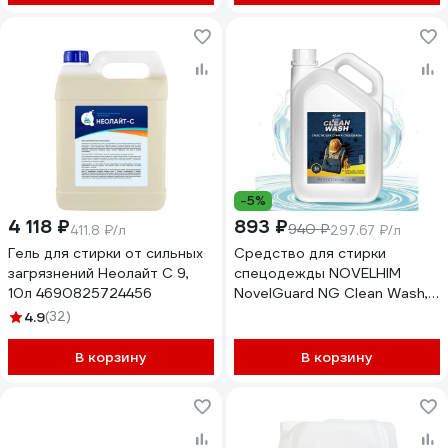
-5%
4 118 ₽
893 ₽
940 ₽
411.8 ₽/л
297.67 ₽/л
Гель для стирки от сильных
Средство для стирки
загрязнений Неолайт С 9,
спецодежды NOVELHIM
10л 4690825724456
NovelGuard NG Clean Wash,
3л 41510003
4.9
(32)
В корзину
В корзину