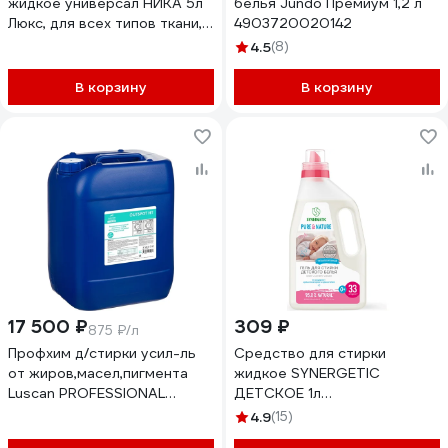
жидкое универсал НИКА 5л
белья Jundo Премиум 1,2 л
Люкс, для всех типов ткани,
4903720020142
ш/к 03626 604497
4.5
(8)
В корзину
В корзину
17 500 ₽
309 ₽
875 ₽/л
Профхим д/стирки усил-ль
Средство для стирки
от жиров,масел,пигмента
жидкое SYNERGETIC
Luscan PROFESSIONAL
ДЕТСКОЕ 1л
Luscan Prof/Outspot НТ,20л
ГИПОАЛЛЕРГЕННОЕ гель
4.9
(15)
1935433
109507