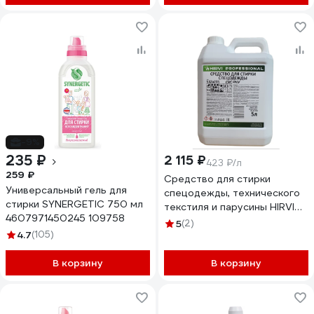
-9%
235 ₽
2 115 ₽
423 ₽/л
259 ₽
Средство для стирки
Универсальный гель для
спецодежды, технического
стирки SYNERGETIC 750 мл
текстиля и парусины HIRVI
4607971450245 109758
СМС Prof. 5л 066-5
5
(2)
4.7
(105)
В корзину
В корзину