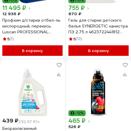
-11%
-13%
11 495 ₽
755 ₽
12 936 ₽
870 ₽
Профхим д/стирки отбел-ль
Гель для стирки детского
кислородный, перекись.
белья SYNERGETIC канистра
Luscan PROFESSIONAL
ПЭ 2.75 л 4623722441812
Luscan Prof/Opticlean, 20л
109271
5
(1)
5
(13)
1935439
В корзину
В корзину
-12%
465 ₽
439 ₽
292.67 ₽/л
526 ₽
Биоразлагаемый