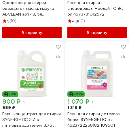
Средство для стирки
Гель для стирки
одежды от масла, мазута
спецодежды Неолайт С 94,
ABCLEAN арт.49, 5л
5л 4673731012572
4690825724548
5
(10)
4.9
(10)
В корзину
В корзину
-9%
-19%
900 ₽
1 070 ₽
989 ₽
1 319 ₽
Гель-концентрат для стирки
Гель для стирки детского
SYNERGETIC 2в1 с
белья SYNERGETIC 5 л
пятновыводителем, 3.75 л,
4623722258182 109501