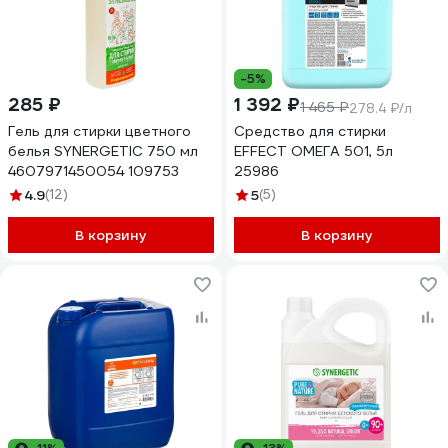
-5%
285 ₽
1 392 ₽
1 465 ₽
278.4 ₽/л
Гель для стирки цветного
Средство для стирки
белья SYNERGETIC 750 мл
EFFECT ОМЕГА 501, 5л
4607971450054 109753
25986
4.9
(12)
5
(5)
В корзину
В корзину