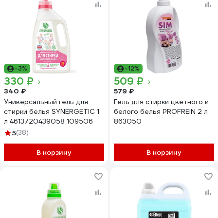
-3%
-12%
330 ₽
509 ₽
340 ₽
579 ₽
Универсальный гель для
Гель для стирки цветного и
стирки белья SYNERGETIC 1
белого белья PROFREIN 2 л
л 4613720439058 109506
863050
5
(38)
В корзину
В корзину