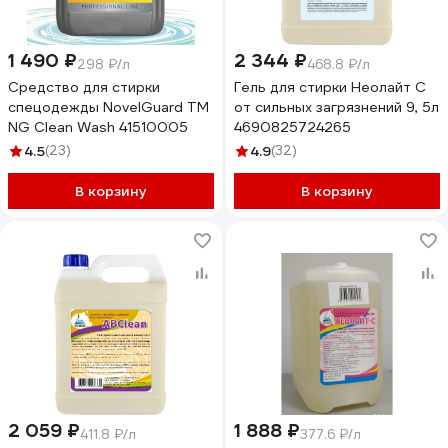
1 490 ₽
2 344 ₽
298 ₽/л
468.8 ₽/л
Средство для стирки
Гель для стирки Неолайт С
спецодежды NovelGuard ТМ
от сильных загрязнений 9, 5л
NG Clean Wash 41510005
4690825724265
4.5
(23)
4.9
(32)
В корзину
В корзину
2 059 ₽
1 888 ₽
411.8 ₽/л
377.6 ₽/л