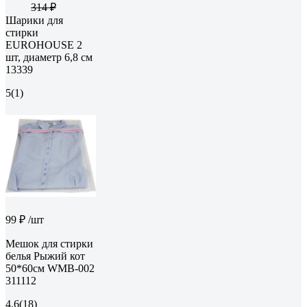
314 ₽
Шарики для
стирки
EUROHOUSE 2
шт, диаметр 6,8 см
13339
5
(1)
99 ₽
/шт
Мешок для стирки
белья Рыжий кот
50*60см WMB-002
311112
4.6
(18)