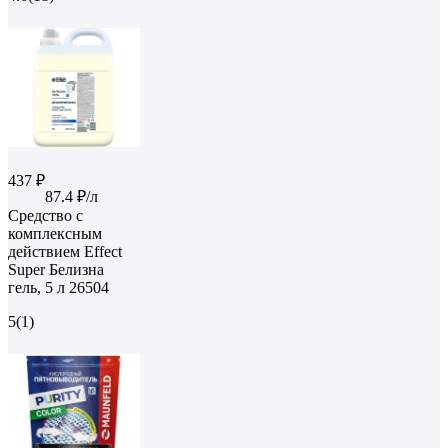
437 ₽
87.4 ₽/л
Средство с
комплексным
действием Effect
Super Белизна
гель, 5 л 26504
5
(1)