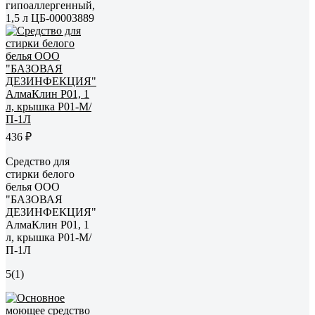
гипоаллергенный,
1,5 л ЦБ-00003889
436 ₽
Средство для
стирки белого
белья ООО
"БАЗОВАЯ
ДЕЗИНФЕКЦИЯ"
АлмаКлин P01, 1
л, крышка P01-М/
П-1Л
5
(1)