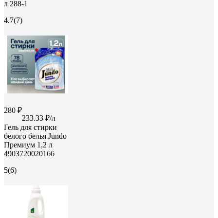
л 288-1
4.7
(7)
280 ₽
233.33 ₽/л
Гель для стирки
белого белья Jundo
Премиум 1,2 л
4903720020166
5
(6)