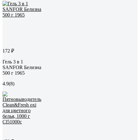
172 ₽
Гель 3 в 1
SANFOR Белизна
500 г 1965
4.9
(8)