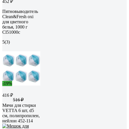
452 ₽
Пятновыводитель
Clean&Fresh oxi
для цветного
белья, 1000 г
Cl51000c
5
(3)
-19%
416 ₽
516 ₽
Мячи для стирки
VETTA 6 шт, d5
см, полипропилен,
нейлон 452-114