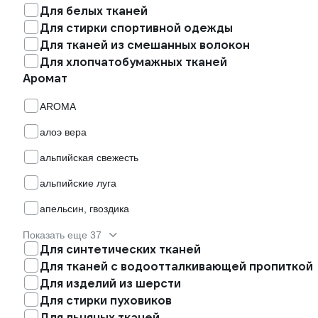
Для белых тканей
Для стирки спортивной одежды
Для тканей из смешанных волокон
Для хлопчатобумажных тканей
Аромат
AROMA
алоэ вера
альпийская свежесть
альпийские луга
апельсин, гвоздика
Показать еще 37
Для синтетических тканей
Для тканей с водоотталкивающей пропиткой
Для изделий из шерсти
Для стирки пуховиков
Для льняных тканей