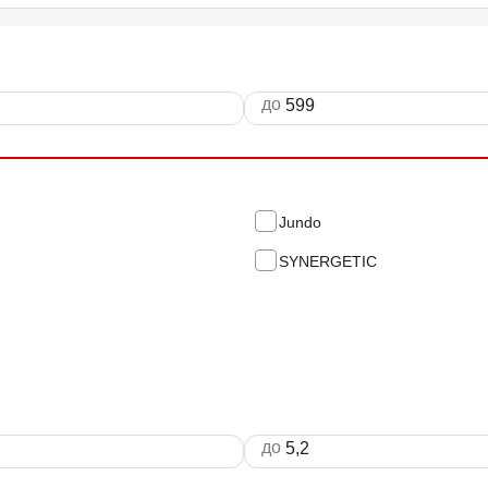
до
Jundo
SYNERGETIC
до