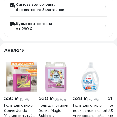
Самовывоз:
сегодня,
бесплатно
, из 3 магазинов
Курьером:
сегодня,
от 290 ₽
Аналоги
550 ₽
530 ₽
528 ₽
519
110 ₽/л
106 ₽/л
176 ₽/л
Гель для стирки
Гель для стирки
Гель для стирки
Гель
белья Jundo
белья Magic
всех видов тканей
LUXF
Универсальный,
Bubble
универсальный
для 