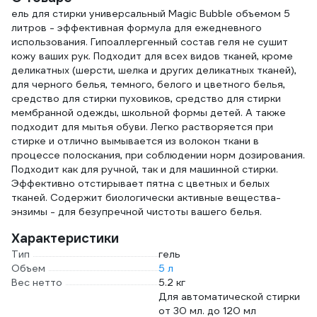
ель для стирки универсальный Magic Bubble объемом 5
8720633013636
литров - эффективная формула для ежедневного
использования. Гипоаллергенный состав геля не сушит
кожу ваших рук. Подходит для всех видов тканей, кроме
деликатных (шерсти, шелка и других деликатных тканей),
для черного белья, темного, белого и цветного белья,
средство для стирки пуховиков, средство для стирки
мембранной одежды, школьной формы детей. А также
подходит для мытья обуви. Легко растворяется при
стирке и отлично вымывается из волокон ткани в
процессе полоскания, при соблюдении норм дозирования.
Подходит как для ручной, так и для машинной стирки.
Эффективно отстирывает пятна с цветных и белых
тканей. Содержит биологически активные вещества-
энзимы - для безупречной чистоты вашего белья.
Характеристики
Тип
гель
Объем
5 л
Вес нетто
5.2 кг
Для автоматической стирки
от 30 мл. до 120 мл