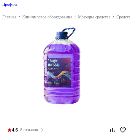
Профиль
Главная
/
Клининговое оборудование
/
Моющие средства
/
Средства
4.6
8 отзывов