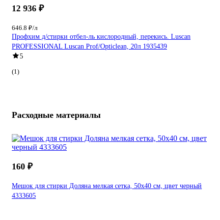
12 936 ₽
646.8 ₽/л
Профхим д/стирки отбел-ль кислородный, перекись. Luscan
PROFESSIONAL Luscan Prof/Opticlean, 20л 1935439
5
(1)
Расходные материалы
160 ₽
Мешок для стирки Доляна мелкая сетка, 50х40 см, цвет черный
4333605