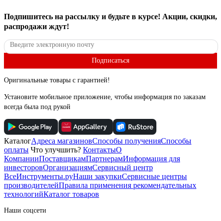
Подпишитесь
на рассылку
и будьте в курсе! Акции, скидки,
распродажи ждут!
Подписаться
Оригинальные товары с гарантией!
Установите мобильное приложение, чтобы информация по заказам
всегда была под рукой
Каталог
Адреса магазинов
Способы получения
Способы
оплаты
Что улучшить?
Контакты
О
Компании
Поставщикам
Партнерам
Информация для
инвесторов
Организациям
Сервисный центр
ВсеИнструменты.ру
Наши закупки
Сервисные центры
производителей
Правила применения рекомендательных
технологий
Каталог товаров
Наши соцсети