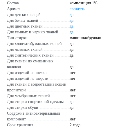
Состав
композиция 1%
Аромат
свежесть
Для детских вещей
да
Для белых тканей
да
Для цветных тканей
да
Для темных и черных тканей
да
Тип стирки
машинная/ручная
Для хлопчатобумажных тканей
да
Для льняных тканей
да
Для синтетических тканей
да
Для тканей из смешанных
волокон
да
Для изделий из шелка
нет
Для изделий из шерсти
нет
Для тканей с водоотталкивающей
пропиткой
нет
Для мембранных тканей
нет
Для стирки спортивной одежды
да
Для стирки обуви
да
Содержит антибактериальный
компонент
нет
Срок хранения
2 года