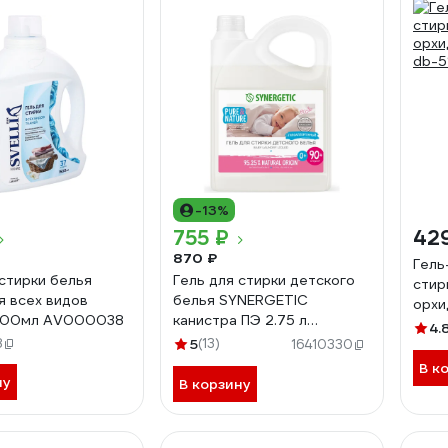
-13%
755 ₽
42
870 ₽
Гель
 стирки белья
Гель для стирки детского
стир
я всех видов
белья SYNERGETIC
орхид
1500мл AV000038
канистра ПЭ 2.75 л
db-5
4.
4623722441812 109271
8
5
(13)
16410330
В к
ну
В корзину