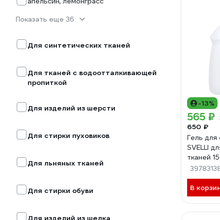
апельсин, лемонграсс
Показать еще 36
Для синтетических тканей
Для тканей с водоотталкивающей
пропиткой
-13%
Для изделий из шерсти
565 ₽
650 ₽
Для стирки пуховиков
Гель для
SVELLI дл
тканей 
Для льняных тканей
3978313
В корзи
Для стирки обуви
Для изделий из шелка