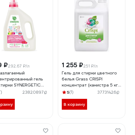
9 ₽
1 255 ₽
292.67 ₽/л
251 ₽/л
азлагаемый
Гель для стирки цветного
ентрированный гель
белья Grass CRISPI
стирки SYNERGETIC
концентрат (канистра 5 кг)
r 1.5 л 109805
125952
7)
5
(1)
23820897
37731426
орзину
В корзину