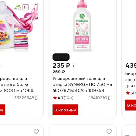
-9%
235 ₽
43
259 ₽
Биор
редство для
Универсальный гель для
конц
ветного белья
стирки SYNERGETIC 750 мл
для 
ez 1000 мл 1066
4607971450245 109758
Colo
5
(
4.7
(105)
33325548
16410210
В к
ну
В корзину