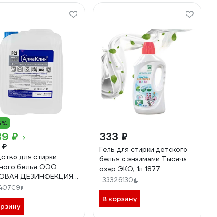
6%
39 ₽
333 ₽
 ₽
Гель для стирки детского
ство для стирки
белья с энзимами Тысяча
ного белья ООО
озер ЭКО, 1л 1877
ЗОВАЯ ДЕЗИНФЕКЦИЯ"
33326130
Клин P02, 5 л, евро
40709
стра P02-Ш/О-5Л
В корзину
орзину