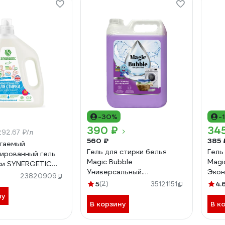
-30%
-
390 ₽
34
292.67 ₽/л
560 ₽
385 
гаемый
Гель для стирки белья
Гель
ированный гель
Magic Bubble
Magi
ки SYNERGETIC
Универсальный.
Экон
л 109806
23820909
Фиолетовый
4673
5
(2)
4.
35121151
4640465250211
462
ну
В корзину
В к