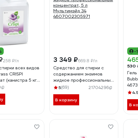
%
-
₽
3 349 ₽
46
258 ₽/л
669.8 ₽/л
530 
 стирки всех видов
Средство для стирки с
Гель
ass CRISPI
содержанием энзимов
Bubb
т (канистра 5 кг)
жидкое профессиональный
4673
концентрат, 5 л
0
5
(69)
21704296
462
Мультимэйд 34
4.
4607002305971
ну
В корзину
В к