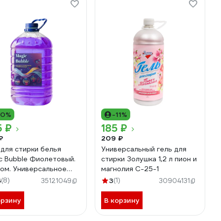
10%
-11%
5 ₽
185 ₽
₽
209 ₽
 для стирки белья
Универсальный гель для
c Bubble Фиолетовый.
стирки Золушка 1,2 л пион и
ом. Универсальное
магнолия С-25-1
744888287
6
(8)
3
(1)
35121049
30904131
5476503945
орзину
В корзину