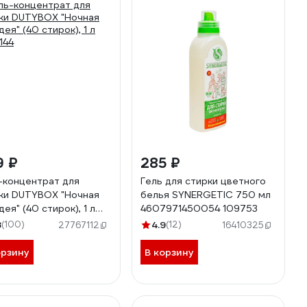
9 ₽
285 ₽
-концентрат для
Гель для стирки цветного
ки DUTYBOX "Ночная
белья SYNERGETIC 750 мл
ея" (40 стирок), 1 л
4607971450054 109753
144
8
(100)
4.9
(12)
27767112
16410325
орзину
В корзину