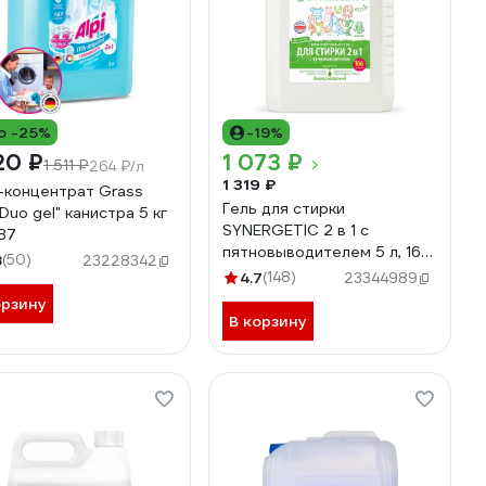
о -25%
-19%
20 ₽
1 073 ₽
1 511 ₽
264 ₽/л
1 319 ₽
-концентрат Grass
Гель для стирки
 Duo gel" канистра 5 кг
SYNERGETIC 2 в 1 c
87
пятновыводителем 5 л, 165
8
(50)
23228342
стирок 109804
4.7
(148)
23344989
орзину
В корзину