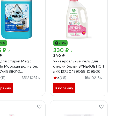
12%
-3%
5 ₽
330 ₽
₽
340 ₽
 для стирки Magic
Универсальный гель для
le Морская волна 5л.
стирки белья SYNERGETIC 1
744888010
л 4613720439058 109506
5476503808
9
(11)
5
(38)
35121067
16410213
орзину
В корзину