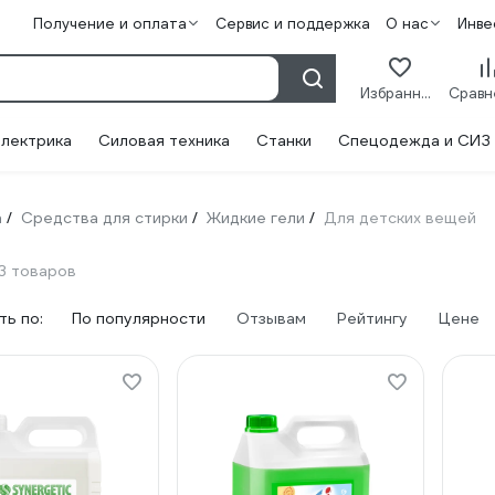
Получение и оплата
Сервис и поддержка
О нас
Инве
Избранное
лектрика
Силовая техника
Станки
Спецодежда и СИЗ
а
Средства для стирки
Жидкие гели
Для детских вещей
/
/
/
3 товаров
ь по:
По популярности
Отзывам
Рейтингу
Цене