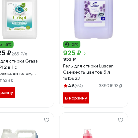
о -5%
-3%
25 ₽
925 ₽
265 ₽/л
953 ₽
 для стирки Grass
Гель для стирки Luscan
I 2 в 1 с
Свежесть цветов 5 л
овыводителем,
1915823
ентрат, (канистра 5 кг)
31438
51
4.8
(40)
33601693
орзину
В корзину