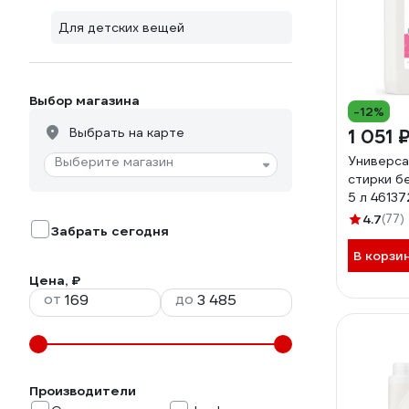
Для детских вещей
Выбор магазина
-12%
Выбрать на карте
1 051 
Универса
Выберите магазин
стирки б
5 л 4613
4.7
(77)
Забрать сегодня
В корзи
Цена, ₽
от
до
Производители