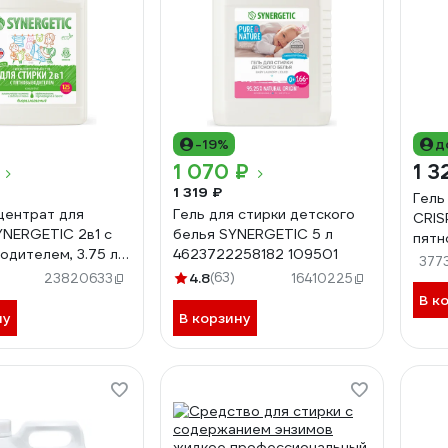
-19%
д
1 070 ₽
1 3
1 319 ₽
Гель
центрат для
Гель для стирки детского
CRISP
YNERGETIC 2в1 с
белья SYNERGETIC 5 л
пятн
одителем, 3.75 л,
4623722258182 109501
конц
377
ок 109803
4.8
(63)
1259
23820633
16410225
В к
ну
В корзину