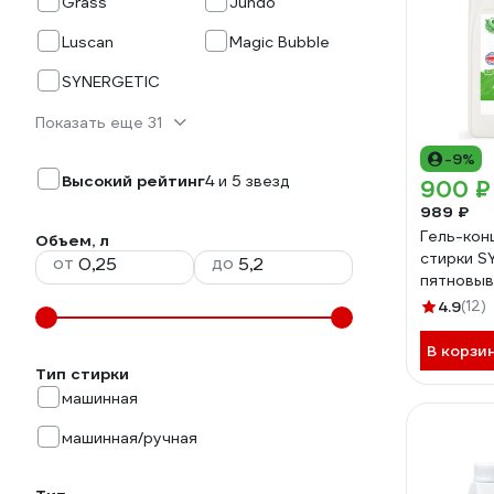
Grass
Jundo
Luscan
Magic Bubble
SYNERGETIC
Показать еще 31
-9%
Высокий рейтинг
4 и 5 звезд
900 ₽
989 ₽
Гель-кон
Объем, л
стирки S
от
до
пятновыв
125 стир
4.9
(12)
В корзи
Тип стирки
машинная
машинная/ручная