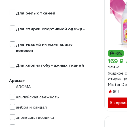
Для белых тканей
Для стирки спортивной одежды
Для тканей из смешанных
волокон
-6%
169 ₽
Для хлопчатобумажных тканей
179 ₽
Жидкое с
стирки ц
Аромат
Mister D
AROMA
5
(1)
альпийская свежесть
В корзи
амбра и сандал
апельсин, гвоздика