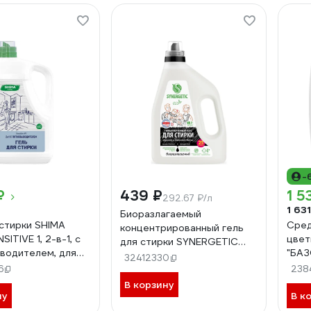
-
₽
439 ₽
1 5
292.67 ₽/л
1 631
Биоразлагаемый
 стирки SHIMA
Сред
концентрированный гель
ITIVE 1, 2-в-1, с
цвет
для стирки SYNERGETIC
водителем, для
"БА
BLACK PROTECT, 1,5 л 25
32412330
грязненных
Алма
6
стирок 109808
238
5 л 4673744565317
кани
В корзину
ну
В к