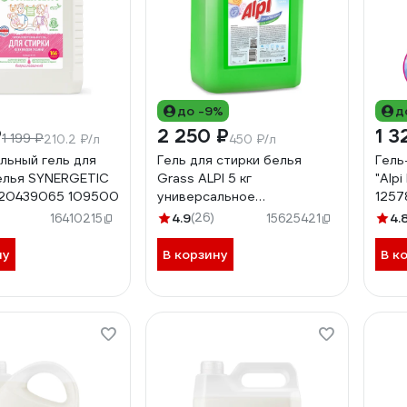
до -9%
д
₽
2 250 ₽
1 3
1 199 ₽
210.2 ₽/л
450 ₽/л
льный гель для
Гель для стирки белья
Гель
елья SYNERGETIC
Grass ALPI 5 кг
"Alpi
720439065 109500
универсальное
1257
концентрированное
4.9
(26)
4.
16410215
15625421
жидкое средство для
цветных вещей 125186
ну
В корзину
В к