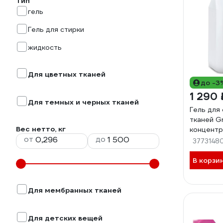
Тип
гель
Гель для стирки
жидкость
Для цветных тканей
до -3
1 290 
Для темных и черных тканей
Гель для
тканей Gr
Вес нетто, кг
концентра
от
до
125956
3773148
В корзи
Для мембранных тканей
Для детских вещей