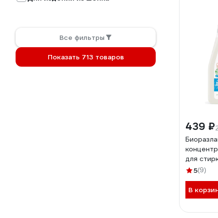
Все фильтры
Показать 713 товаров
439 ₽
Биоразла
концентр
для стир
Pure 1.5 
5
(9)
В корзи