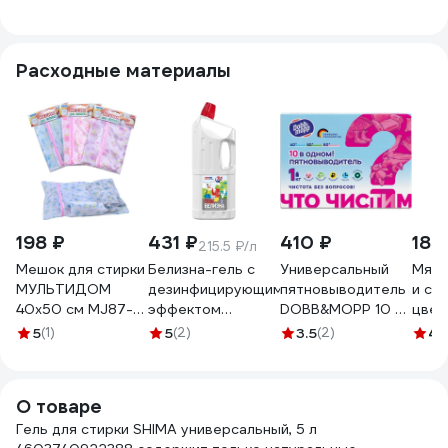
4630506031398
5 л 4 aqua enzyme
СМС 
ih41350
534а
Расходные материалы
198 ₽
431 ₽
410 ₽
180
215.5 ₽/л
Мешок для стирки
Белизна-гель с
Универсальный
Мячи
МУЛЬТИДОМ
дезинфицирующим
пятновыводитель
и су
40х50 см MJ87-
эффектом
DOBB&MOPP 10 в 1
цвет
24
АКВАГЕЛЬ 2 л, 7в1,
3.11.01.100
67G
5
(1)
5
(2)
3.5
(2)
4.
Лимон 207016
О товаре
Гель для стирки SHIMA универсальный, 5 л