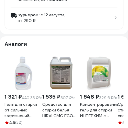
Курьером:
c 12 августа,
от 290 ₽
Аналоги
1 321 ₽
1 535 ₽
1 648 ₽
1 6
440.33 ₽/л
307 ₽/л
329.6 ₽/л
Гель для стирки
Средство для
Концентрированный
Сред
от сильных
стирки белья
гель для стирки
стир
загрязнений
HIRVI СМС ЕСО
ИНТЕРХИМ с
спор
Неолайт С арт. 9,
гипоаллергенное,
добавлением
одеж
4.9
(32)
5
(1
3л
5л 555а555
смеси 7 энзимов,
пухо