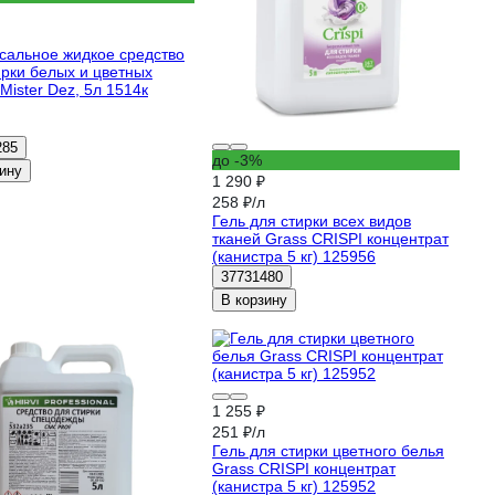
сальное жидкое средство
ирки белых и цветных
Mister Dez, 5л 1514к
285
до -3%
ину
1 290 ₽
258 ₽/л
Гель для стирки всех видов
тканей Grass CRISPI концентрат
(канистра 5 кг) 125956
37731480
В корзину
1 255 ₽
251 ₽/л
Гель для стирки цветного белья
Grass CRISPI концентрат
(канистра 5 кг) 125952