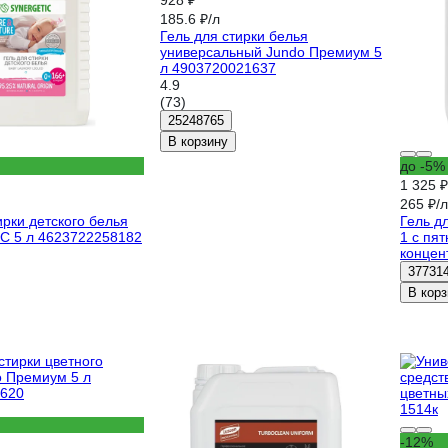
928 ₽
185.6 ₽/л
Гель для стирки белья
универсальный Jundo Премиум 5
л 4903720021637
4.9
(73)
25248765
В корзину
до -5%
1 325 ₽
265 ₽/л
ирки детского белья
Гель д
 5 л 4623722258182
1 с пя
концент
125951
37731
В корз
-12%