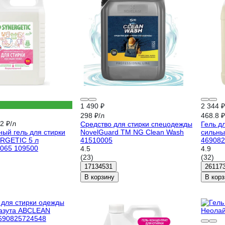
1 490 ₽
2 344 ₽
298 ₽/л
468.8 ₽
2 ₽/л
Средство для стирки спецодежды
Гель д
ый гель для стирки
NovelGuard ТМ NG Clean Wash
сильны
RGETIC 5 л
41510005
469082
065 109500
4.5
4.9
(23)
(32)
17134531
26117
В корзину
В корз