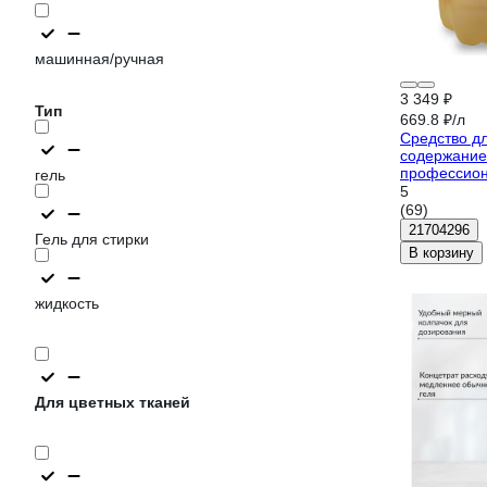
машинная/ручная
3 349 ₽
Тип
669.8 ₽/л
Средство дл
содержание
профессион
гель
л Мультимэ
5
(69)
21704296
Гель для стирки
В корзину
жидкость
Для цветных тканей