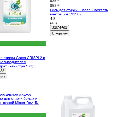
925 ₽
953 ₽
Гель для стирки Luscan Свежесть
цветов 5 л 1915823
4.8
(40)
33601693
В корзину
ля стирки Grass CRISPI 2 в
тновыводителем,
рат, (канистра 5 кг)
438
ину