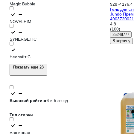
Magic Bubble
928 ₽
176.4 
Гель для ст
Jundo Прем
4903720021
NOVELHIM
4.8
(100)
25248777
SYNERGETIC
В корзину
Неолайт С
Показать еще 28
Высокий рейтинг
4 и 5 звезд
Тип стирки
машинная