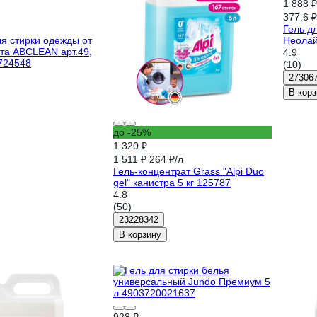
1 888 ₽
377.6 ₽
Гель д
я стирки одежды от
Неолай
та ABCLEAN арт.49,
4.9
724548
(10)
27306
В корз
до -25%
1 320 ₽
1 511 ₽
264 ₽/л
Гель-концентрат Grass "Alpi Duo
gel" канистра 5 кг 125787
4.8
(50)
23228342
В корзину