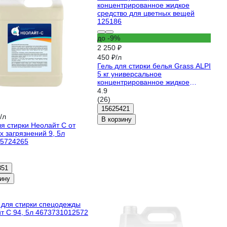
до -9%
2 250 ₽
450 ₽/л
Гель для стирки белья Grass ALPI
5 кг универсальное
концентрированное жидкое
средство для цветных вещей
4.9
125186
(26)
15625421
/л
В корзину
ля стирки Неолайт С от
х загрязнений 9, 5л
5724265
351
ину