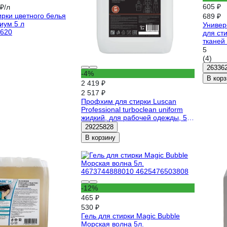
605 ₽
₽/л
ирки цветного белья
689 ₽
иум 5 л
Универ
620
для ст
тканей 
5
(4)
26336
-4%
В корз
2 419 ₽
2 517 ₽
Профхим для стирки Luscan
Professional turboclean uniform
жидкий, для рабочей одежды, 5 л
1850893
29225828
В корзину
-12%
465 ₽
530 ₽
Гель для стирки Magic Bubble
Морская волна 5л.