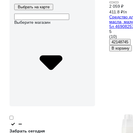
2 059 ₽
Выбрать на карте
411.8 ₽/л
Средство дл
масла, мазу
Выберите магазин
5л 4690825
5
(10)
42148745
В корзину
Забрать сегодня