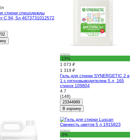
/л
ля стирки спецодежды
т С 94, 5л 4673731012572
702
ину
-19%
1 073 ₽
1 319 ₽
Гель для стирки SYNERGETIC 2 в
1 c пятновыводителем 5 л, 165
стирок 109804
4.7
(148)
23344989
В корзину
-3%