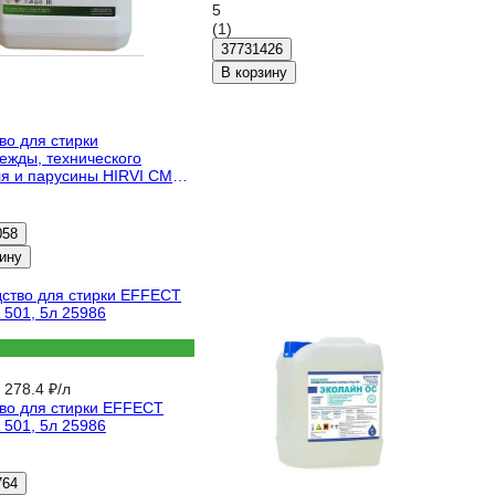
5
(1)
37731426
В корзину
во для стирки
ежды, технического
ля и парусины HIRVI СМС
л 066-5
058
ину
₽
278.4 ₽/л
во для стирки EFFECT
501, 5л 25986
764