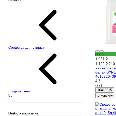
Средства для стирки
-12%
1 051 ₽
1 199 ₽
210.
Универсальн
белья SYNE
4613720439
4.7
(77)
16410215
Жидкие гели
5 л
В корзину
Выбор магазина