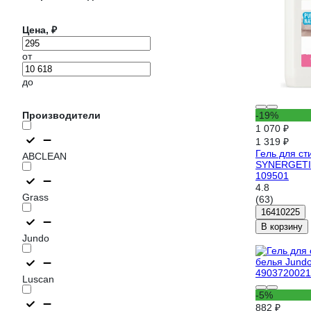
Цена, ₽
от
до
Производители
-19%
1 070 ₽
1 319 ₽
Гель для ст
ABCLEAN
SYNERGETIC
109501
4.8
Grass
(63)
16410225
В корзину
Jundo
Luscan
-5%
882 ₽