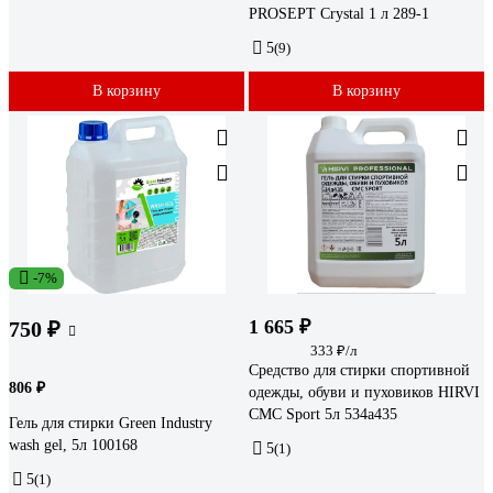
PROSEPT Crystal 1 л 289-1
5
(9)
В корзину
В корзину
-7%
1 665 ₽
750 ₽
333 ₽/л
Средство для стирки спортивной
806 ₽
одежды, обуви и пуховиков HIRVI
СМС Sport 5л 534а435
Гель для стирки Green Industry
wash gel, 5л 100168
5
(1)
5
(1)