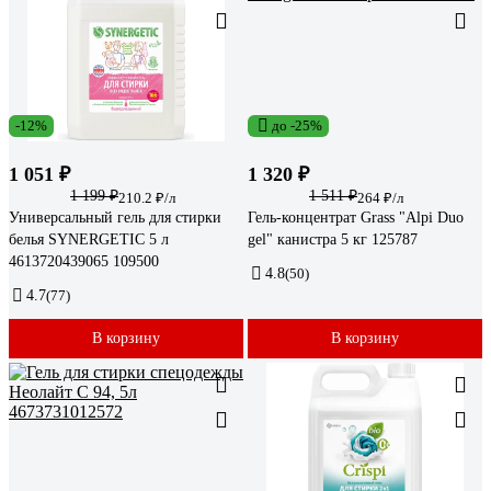
-12%
до -25%
1 051 ₽
1 320 ₽
1 199 ₽
1 511 ₽
210.2 ₽/л
264 ₽/л
Универсальный гель для стирки
Гель-концентрат Grass "Alpi Duo
белья SYNERGETIC 5 л
gel" канистра 5 кг 125787
4613720439065 109500
4.8
(50)
4.7
(77)
В корзину
В корзину