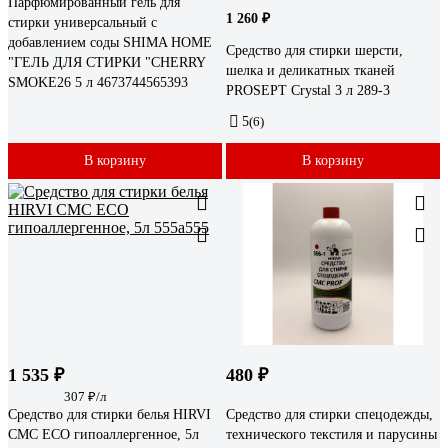
Парфюмированный гель для
1 260 ₽
стирки универсальный с
добавлением соды SHIMA HOME
Средство для стирки шерсти,
"ГЕЛЬ ДЛЯ СТИРКИ "CHERRY
шелка и деликатных тканей
SMOKE26 5 л 4673744565393
PROSEPT Crystal 3 л 289-3
5
(6)
В корзину
В корзину
1 535 ₽
480 ₽
307 ₽/л
Средство для стирки белья HIRVI
Средство для стирки спецодежды,
СМС ЕСО гипоаллергенное, 5л
технического текстиля и парусины