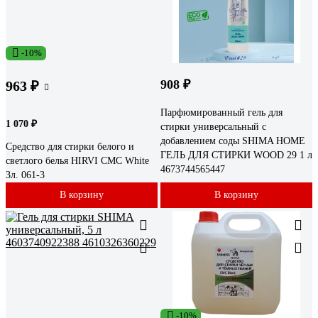
-10%
908 ₽
963 ₽
Парфюмированный гель для
1 070 ₽
стирки универсальный с
добавлением соды SHIMA HOME
Средство для стирки белого и
ГЕЛЬ ДЛЯ СТИРКИ WOOD 29 1 л
светлого белья HIRVI СМС White
4673744565447
3л. 061-3
В корзину
В корзину
-10%