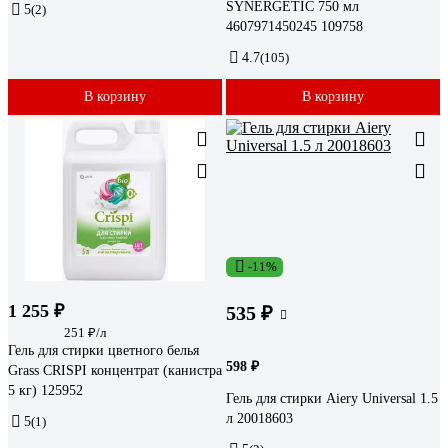
SYNERGETIC 750 мл
5
(2)
4607971450245 109758
4.7
(105)
В корзину
В корзину
-11%
1 255 ₽
535 ₽
251 ₽/л
Гель для стирки цветного белья
598 ₽
Grass CRISPI концентрат (канистра
5 кг) 125952
Гель для стирки Aiery Universal 1.5
л 20018603
5
(1)