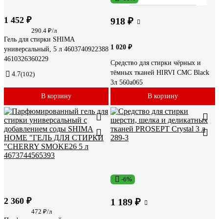
1 452 ₽
918 ₽
290.4 ₽/л
Гель для стирки SHIMA
1 020 ₽
универсальный, 5 л 4603740922388
4610326360229
Средство для стирки чёрных и
тёмных тканей HIRVI СМС Black
4.7
(102)
3л 560а065
В корзину
В корзину
-6%
2 360 ₽
1 189 ₽
472 ₽/л