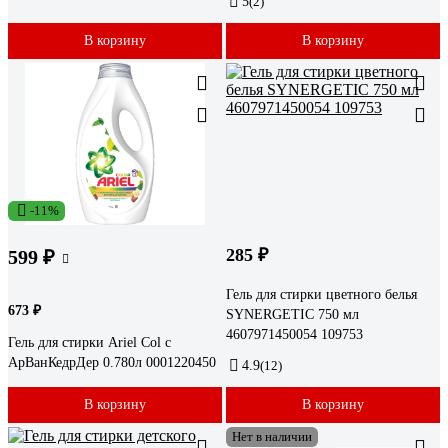
5
(2)
В корзину
В корзину
-11%
285 ₽
599 ₽
Гель для стирки цветного белья
673 ₽
SYNERGETIC 750 мл
4607971450054 109753
Гель для стирки Ariel Col с
АрВанКедрДер 0.780л 0001220450
4.9
(12)
В корзину
В корзину
Нет в наличии