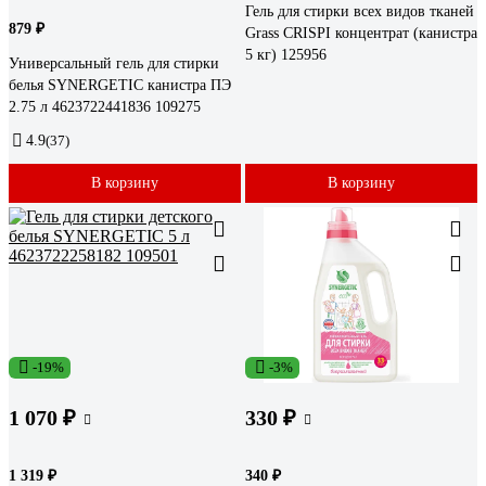
Гель для стирки всех видов тканей
879 ₽
Grass CRISPI концентрат (канистра
5 кг) 125956
Универсальный гель для стирки
белья SYNERGETIC канистра ПЭ
2.75 л 4623722441836 109275
4.9
(37)
В корзину
В корзину
-19%
-3%
1 070 ₽
330 ₽
1 319 ₽
340 ₽