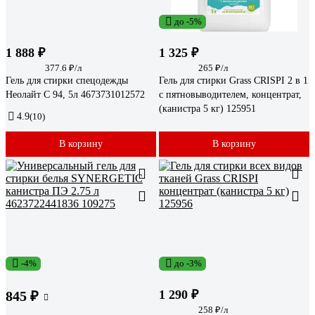
до -5%
1 888 ₽
1 325 ₽
377.6 ₽/л
265 ₽/л
Гель для стирки спецодежды
Гель для стирки Grass CRISPI 2 в 1
Неолайт С 94, 5л 4673731012572
с пятновыводителем, концентрат,
(канистра 5 кг) 125951
4.9
(10)
В корзину
В корзину
-4%
до -3%
1 290 ₽
845 ₽
258 ₽/л