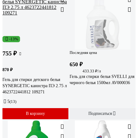
-13%
755 ₽
Последняя цена
650 ₽
870 ₽
433.33 ₽/л
Гель для стирки белья SVELLI для
Гель для стирки детского белья
черного белья 1500мл AV000036
SYNERGETIC канистра ПЭ 2.75 л
4623722441812 109271
5
(13)
В корзину
Подписаться