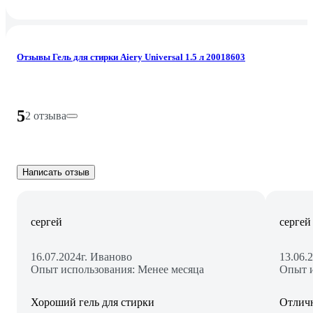
Отзывы Гель для стирки Aiery Universal 1.5 л 20018603
5
2 отзыва
Написать отзыв
сергей
сергей
16.07.2024
г. Иваново
13.06.
Опыт использования: Менее месяца
Опыт и
Хороший гель для стирки
Отличн