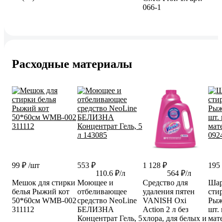
066-1
Расходные материалы
99 ₽
/шт
553 ₽
1 128 ₽
195
110.6 ₽/л
564 ₽/л
Мешок для стирки
Моющее и
Средство для
Шар
белья Рыжий кот
отбеливающее
удаления пятен
сти
50*60см WMB-002
средство NeoLine
VANISH Oxi
Рыж
311112
БЕЛИЗНА
Action 2 л без
шт.
Концентрат Гель, 5
хлора, для белых и
мат