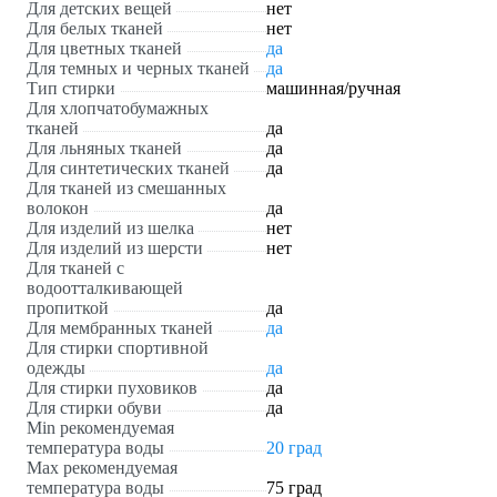
Для детских вещей
нет
Для белых тканей
нет
Для цветных тканей
да
Для темных и черных тканей
да
Тип стирки
машинная/ручная
Для хлопчатобумажных
тканей
да
Для льняных тканей
да
Для синтетических тканей
да
Для тканей из смешанных
волокон
да
Для изделий из шелка
нет
Для изделий из шерсти
нет
Для тканей с
водоотталкивающей
пропиткой
да
Для мембранных тканей
да
Для стирки спортивной
одежды
да
Для стирки пуховиков
да
Для стирки обуви
да
Min рекомендуемая
температура воды
20 град
Мах рекомендуемая
температура воды
75 град