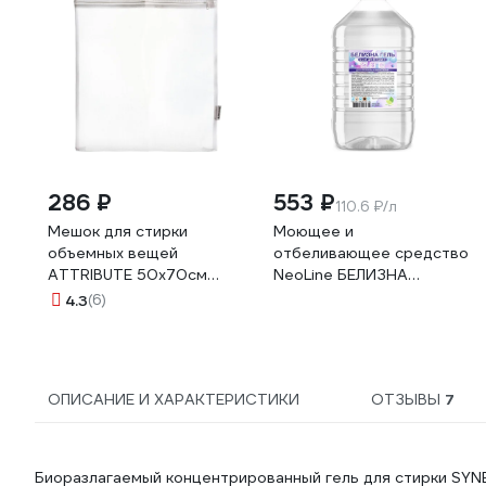
286 ₽
553 ₽
110.6 ₽/л
Мешок для стирки
Моющее и
объемных вещей
отбеливающее средство
ATTRIBUTE 50х70см
NeoLine БЕЛИЗНА
ALB061
Концентрат Гель, 5 л
4.3
(6)
143085
ОПИСАНИЕ И ХАРАКТЕРИСТИКИ
ОТЗЫВЫ
7
Биоразлагаемый концентрированный гель для стирки SYNE