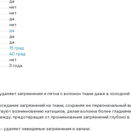
да
нет
нет
да
нет
да
да
да
15 град
40 град
нет
3 года
даляет загрязнения и пятна с волокон ткани даже в холодной
едание загрязнений на ткани, сохраняя ее первоначальный в
твуют возникновению катышков, делая волокна более гладкими
жду, предотвращая от проникновения загрязнений глубоко в
– удаляет невидимые загрязнения и запахи.