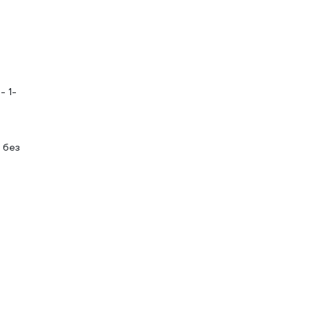
- 1-
 без