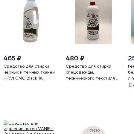
465 ₽
480 ₽
2
Средство для стирки
Средство для стирки
Ге
чёрных и тёмных тканей
спецодежды,
бе
HIRVI СМС Black 1л
технического текстиля и
л 
559а955
парусины HIRVI СМС Prof.
1л арт. 066-1