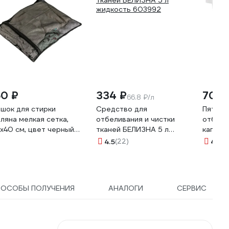
60 ₽
334 ₽
704 
66.8 ₽/л
шок для стирки
Средство для
Пятнов
ляна мелкая сетка,
отбеливания и чистки
отбели
х40 см, цвет черный
тканей БЕЛИЗНА 5 л
капсул
33605
жидкость 603992
4.5
(22)
4.7
(5
ПОСОБЫ ПОЛУЧЕНИЯ
АНАЛОГИ
СЕРВИС