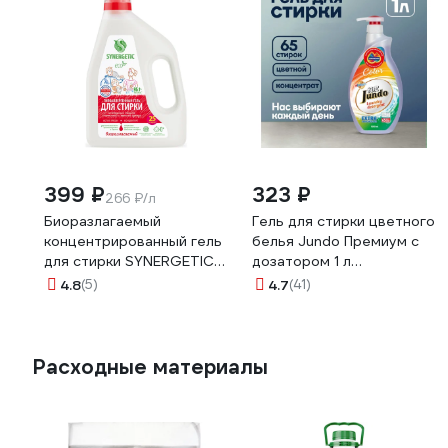
399 ₽
323 ₽
266 ₽/л
Биоразлагаемый
Гель для стирки цветного
концентрированный гель
белья Jundo Премиум с
для стирки SYNERGETIC
дозатором 1 л
ACTIVE FRESH, 1,5 л 25
4903720020074
4.8
(5)
4.7
(41)
стирок 109809
Расходные материалы