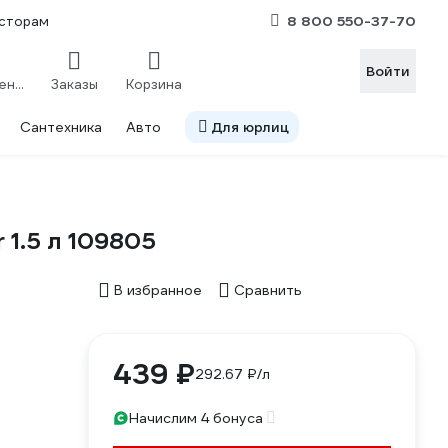
8 800 550-37-70
сторам
Войти
Сравнение
Заказы
Корзина
Сантехника
Авто
Для юрлиц
1.5 л 109805
В избранное
Сравнить
439 ₽
292.67 ₽/л
Начислим 4 бонуса