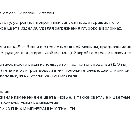
 от самых сложных пятен.
тоту, устраняет неприятный запах и предотвращает его
е цвета изделия, удаляя загрязнения глубоко в волокнах.
еля на 4–5 кг белья в отсек стиральной машины, предназначен
нструкции для стиральной машины). Закройте отсек и включите
ой жёсткости воды используйте 4 колпачка средства (120 мл).
) геля на 5 литров воды, затем положите бельё; для стирки си
спользуйте 4 колпачка (120 мл) геля.
елия.
ежание изменения её цвета. Новые, а также светлые и цветные
 окраски ткани не известна.
ЕЛИКАТНЫХ И МЕМБРАННЫХ ТКАНЕЙ.