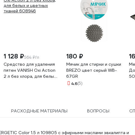
1 128 ₽
180 ₽
1
564 ₽/л
Средство для удаления
Мячик для стирки и сушки
Ме
пятен VANISH Oxi Action
BREZO цвет серый WB-
До
2 л без хлора, для белых
67GR
50
и цветных тканей 608946
43
4.6
(5)
РАСХОДНЫЕ МАТЕРИАЛЫ
ВОПРОСЫ
С
RGETIC Color 1.5 л 109805 с эфирными маслами эвкалипта и