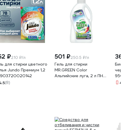
52 ₽
501 ₽
368 
210 ₽/л
250.5 ₽/л
ль для стирки цветного
Гель для стирки
Био-ге
лья Jundo Премиум 1,2
MR.GREEN Color
черног
4903720020142
Альпийские луга, 2 л ПНД
950 м
70479
4.5
(8)
4.9
(1