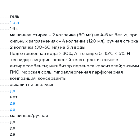
гель
1.5 л
1.6 кг
машинная стирка - 2 колпачка (60 мл) на 4-5 кг белья, при
сильных загрязнениях - 4 колпачка (120 мл), ручная стирка 
2 колпачка (30-60 мл) на 5 л воды
Подготовленная вода > 30%; А-тензиды 5–15%; < 5%: Н-
тензиды; глицерин; зелёный хелат; растительные
антиресорбенты; ингибитор переноса красителей; энзимы
ГМО; морская соль; гипоаллергенная парфюмерная
композиция; консерванты
эвкалипт и апельсин
да
нет
да
да
машинная/ручная
да
да
да