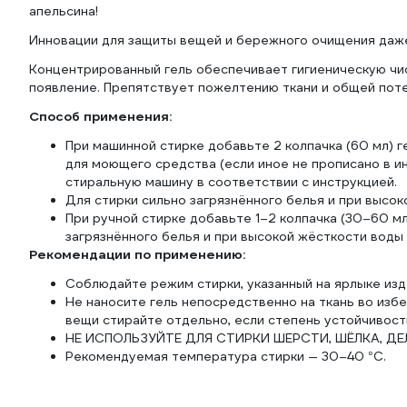
апельсина!
Инновации для защиты вещей и бережного очищения даже
Концентрированный гель обеспечивает гигиеническую чис
появление. Препятствует пожелтению ткани и общей потер
Способ применения:
При машинной стирке добавьте 2 колпачка (60 мл) г
для моющего средства (если иное не прописано в и
стиральную машину в соответствии с инструкцией.
Для стирки сильно загрязнённого белья и при высок
При ручной стирке добавьте 1–2 колпачка (30–60 мл
загрязнённого белья и при высокой жёсткости воды и
Рекомендации по применению:
Соблюдайте режим стирки, указанный на ярлыке изд
Не наносите гель непосредственно на ткань во изб
вещи стирайте отдельно, если степень устойчивости
НЕ ИСПОЛЬЗУЙТЕ ДЛЯ СТИРКИ ШЕРСТИ, ШЁЛКА, Д
Рекомендуемая температура стирки — 30–40 °С.