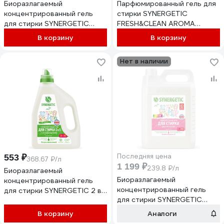
Биоразлагаемый
Парфюмированный гель для
концентрированный гель
стирки SYNERGETIC
для стирки SYNERGETIC
FRESH&CLEAN AROMA
UNIVERSAL Бескрайний
EMOTIONS Табак-ваниль, 1,5
В корзину
В корзину
океан, 5 л (166+ стирок)
л 109857
109838
Нет в наличии
Последняя цена
553 ₽
368.67 ₽/л
1 199 ₽
239.8 ₽/л
Биоразлагаемый
Биоразлагаемый
концентрированный гель
концентрированный гель
для стирки SYNERGETIC 2 в 1
для стирки SYNERGETIC
c пятновыводителем, 1,5 л
COLOR, 5 л (166+ стирок)
(50 стирок) 109510
В корзину
Аналоги
109840