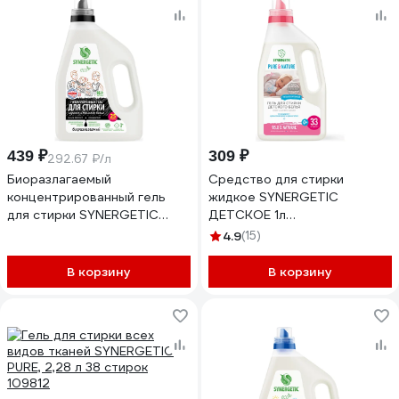
439 ₽
309 ₽
292.67 ₽/л
Биоразлагаемый
Средство для стирки
концентрированный гель
жидкое SYNERGETIC
для стирки SYNERGETIC
ДЕТСКОЕ 1л
BLACK PROTECT, 1,5 л 25
ГИПОАЛЛЕРГЕННОЕ гель
4.9
(15)
стирок 109808
109507
В корзину
В корзину