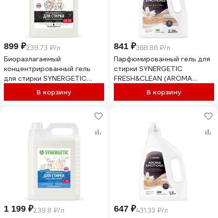
899 ₽
841 ₽
239.73 ₽/л
368.86 ₽/л
Биоразлагаемый
Парфюмированный гель для
концентрированный гель
стирки SYNERGETIC
для стирки SYNERGETIC
FRESH&CLEAN (AROMA
BLACK PROTECT, 3,75 л (125
EMOTIONS Табак-ваниль),
В корзину
В корзину
стирок) 109837
2,28 л 109858
1 199 ₽
647 ₽
239.8 ₽/л
431.33 ₽/л