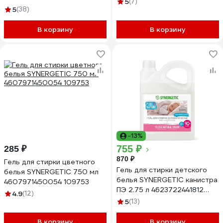
5
(7)
5
(38)
В корзину
В корзину
-13%
755 ₽
285 ₽
870 ₽
Гель для стирки цветного
Гель для стирки детского
белья SYNERGETIC 750 мл
белья SYNERGETIC канистра
4607971450054 109753
ПЭ 2.75 л 4623722441812
4.9
(12)
109271
5
(13)
В корзину
В корзину