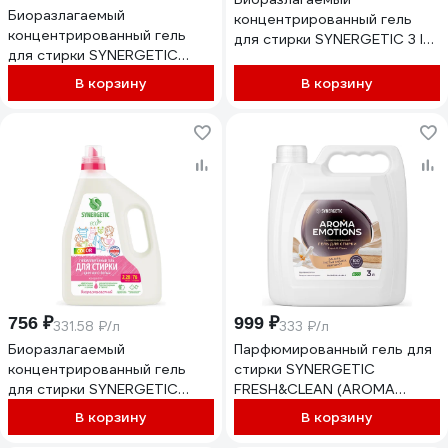
Биоразлагаемый
концентрированный гель
концентрированный гель
для стирки SYNERGETIC 3 IN
для стирки SYNERGETIC
1 Магическая орхидея, 5 л
DELICATE, 1,5 л 25 стирок
(166+ стирок) 109839
В корзину
В корзину
109810
756 ₽
999 ₽
331.58 ₽/л
333 ₽/л
Биоразлагаемый
Парфюмированный гель для
концентрированный гель
стирки SYNERGETIC
для стирки SYNERGETIC
FRESH&CLEAN (AROMA
COLOR, 2,28 л (76 стирок)
EMOTIONS Табак-ваниль), 3
В корзину
В корзину
109811
л 109517