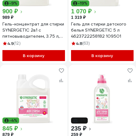
-9%
-19%
900 ₽
1 070 ₽
989 ₽
1 319 ₽
Гель-концентрат для стирки
Гель для стирки детского
SYNERGETIC 2в1 с
белья SYNERGETIC 5 л
пятновыводителем, 3.75 л,
4623722258182 109501
125 стирок 109803
4.9
(12)
4.8
(63)
В корзину
В корзину
-4%
-9%
845 ₽
235 ₽
879 ₽
259 ₽