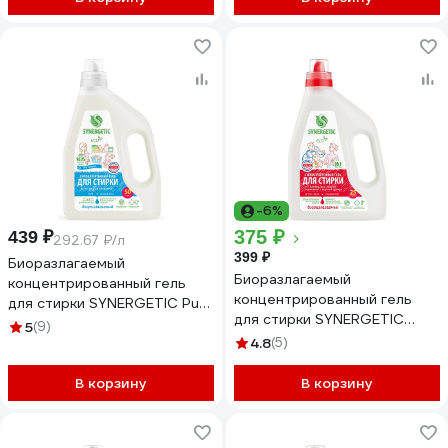
-6%
375 ₽
439 ₽
292.67 ₽/л
399 ₽
Биоразлагаемый
Биоразлагаемый
концентрированный гель
концентрированный гель
для стирки SYNERGETIC Pure
для стирки SYNERGETIC
1.5 л 109806
5
(9)
ACTIVE FRESH, 1,5 л 25
4.8
(5)
стирок 109809
В корзину
В корзину