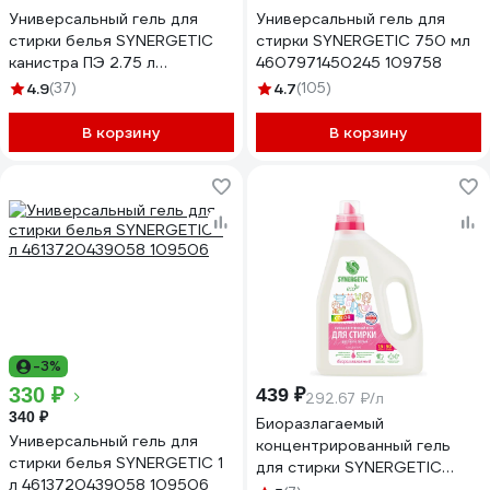
Универсальный гель для
Универсальный гель для
стирки белья SYNERGETIC
стирки SYNERGETIC 750 мл
канистра ПЭ 2.75 л
4607971450245 109758
4623722441836 109275
4.9
(37)
4.7
(105)
В корзину
В корзину
-3%
330 ₽
439 ₽
292.67 ₽/л
340 ₽
Биоразлагаемый
Универсальный гель для
концентрированный гель
стирки белья SYNERGETIC 1
для стирки SYNERGETIC
л 4613720439058 109506
Color 1.5 л 109805