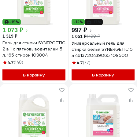
-19%
-12%
-17%
1 073 ₽
997 ₽
1 319 ₽
1 199 ₽
1 051 ₽
Гель для стирки SYNERGETIC
Универсальный гель для
2 в 1 c пятновыводителем 5
стирки белья SYNERGETIC 5
л, 165 стирок 109804
л 4613720439065 109500
4.7
(148)
4.7
(77)
В корзину
В корзину