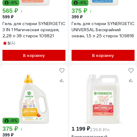
-6%
-6%
565 ₽
375 ₽
599 ₽
399 ₽
Гель для стирки SYNERGETIC
Гель для стирки SYNERGETIC
3 IN 1 Магическая орхидея,
UNIVERSAL Бескрайний
2,28 л 38 стирок 109821
океан, 1,5 л 25 стирок 109818
5
(4)
В корзину
В корзину
-6%
375 ₽
1 199 ₽
239.8 ₽/л
399 ₽
Биоразлагаемый