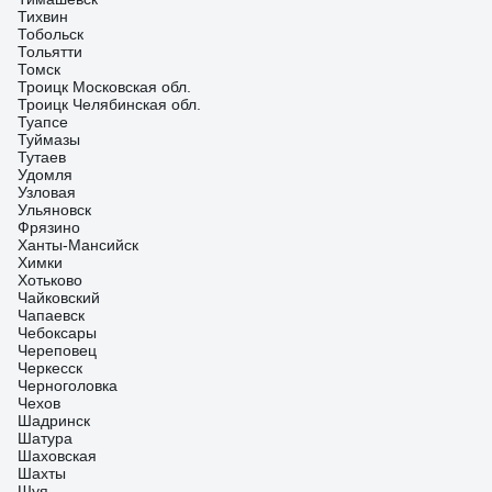
Тихвин
Тобольск
Тольятти
Томск
Троицк Московская обл.
Троицк Челябинская обл.
Туапсе
Туймазы
Тутаев
Удомля
Узловая
Ульяновск
Фрязино
Ханты-Мансийск
Химки
Хотьково
Чайковский
Чапаевск
Чебоксары
Череповец
Черкесск
Черноголовка
Чехов
Шадринск
Шатура
Шаховская
Шахты
Шуя