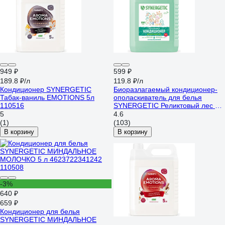
949 ₽
599 ₽
189.8 ₽/л
119.8 ₽/л
Кондиционер SYNERGETIC
Биоразлагаемый кондиционер-
Табак-ваниль EMOTIONS 5л
ополаскиватель для белья
110516
SYNERGETIC Реликтовый лес 5 л
110461
5
4.6
(1)
(103)
В корзину
В корзину
-3%
640 ₽
659 ₽
Кондиционер для белья
SYNERGETIC МИНДАЛЬНОЕ