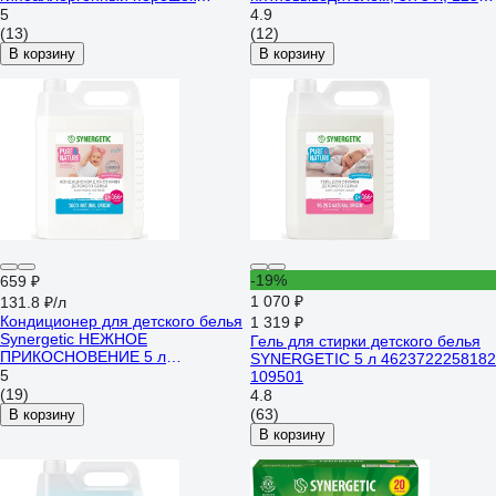
SYNERGETIC 50 стирок
стирок 109803
5
4.9
4607971450726 109005
(13)
(12)
В корзину
В корзину
-19%
659 ₽
1 070 ₽
131.8 ₽/л
Кондиционер для детского белья
1 319 ₽
Synergetic НЕЖНОЕ
Гель для стирки детского белья
ПРИКОСНОВЕНИЕ 5 л
SYNERGETIC 5 л 4623722258182
4623722258267 110502
5
109501
(19)
4.8
(63)
В корзину
В корзину