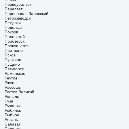
Первоуральск
Пересвет
Переславль-Залесский
Петрозаводск
Петушки
Подольск
Покров
Полевской
Приозерск
Прокопьевск
Протвино
Псков
Пушкино
Пущино
Пятигорск
Раменское
Реутов
Ржев
Россошь
Ростов Великий
Рошаль
Руза
Рузаевка
Рыбинск
Рыбное
Рязань
Салават
Саранск