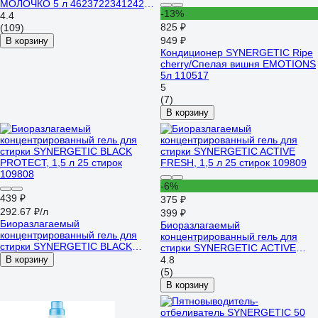
МОЛОЧКО 5 л 4623722341242
-13%
110508
4.4
825 ₽
(109)
949 ₽
В корзину
Кондиционер SYNERGETIC Ripe
cherry/Спелая вишня EMOTIONS
5л 110517
5
(7)
В корзину
-6%
439 ₽
375 ₽
292.67 ₽/л
399 ₽
Биоразлагаемый
Биоразлагаемый
концентрированный гель для
концентрированный гель для
стирки SYNERGETIC BLACK
стирки SYNERGETIC ACTIVE
PROTECT, 1,5 л 25 стирок
FRESH, 1,5 л 25 стирок 109809
В корзину
4.8
109808
(5)
В корзину