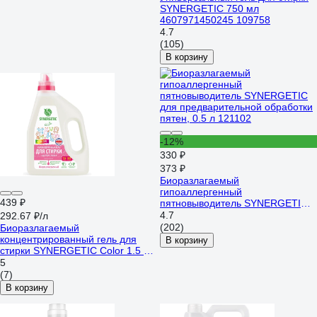
SYNERGETIC 750 мл
4607971450245 109758
4.7
(105)
В корзину
-12%
330 ₽
373 ₽
Биоразлагаемый
гипоаллергенный
439 ₽
пятновыводитель SYNERGETIC
для предварительной обработки
4.7
292.67 ₽/л
пятен, 0.5 л 121102
(202)
Биоразлагаемый
концентрированный гель для
В корзину
стирки SYNERGETIC Color 1.5 л
109805
5
(7)
В корзину