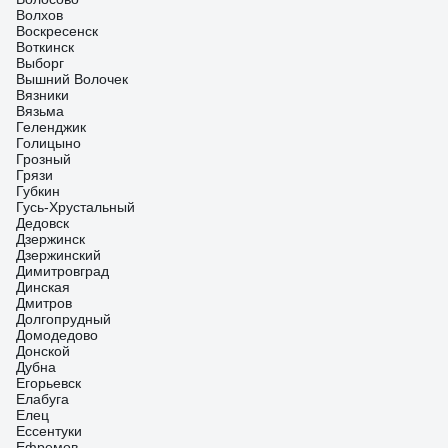
Волхов
Воскресенск
Воткинск
Выборг
Вышний Волочек
Вязники
Вязьма
Геленджик
Голицыно
Грозный
Грязи
Губкин
Гусь-Хрустальный
Дедовск
Дзержинск
Дзержинский
Димитровград
Динская
Дмитров
Долгопрудный
Домодедово
Донской
Дубна
Егорьевск
Елабуга
Елец
Ессентуки
Ефремов