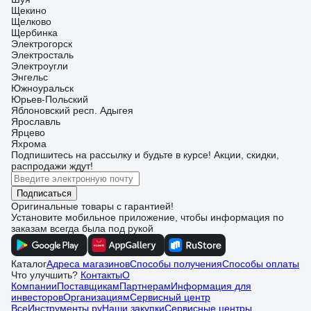
Щекино
Щелково
Щербинка
Электрогорск
Электросталь
Электроугли
Энгельс
Южноуральск
Юрьев-Польский
Яблоновский респ. Адыгея
Ярославль
Ярцево
Яхрома
Подпишитесь
на рассылку
и будьте в курсе! Акции, скидки,
распродажи ждут!
Подписаться
Оригинальные товары с гарантией!
Установите мобильное приложение, чтобы информация по
заказам всегда была под рукой
Каталог
Адреса магазинов
Способы получения
Способы оплаты
Что улучшить?
Контакты
О
Компании
Поставщикам
Партнерам
Информация для
инвесторов
Организациям
Сервисный центр
ВсеИнструменты.ру
Наши закупки
Сервисные центры