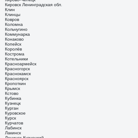
Кировск Ленинградская обл.
Клин
Клинцы
Ковров
Коломна
Кольчугино
Коммунарка
Конаково
Копейск
Королёв
Кострома
Котельники
Красноармейск
Красногорск
Краснокамск
Красноярск
Кропоткин
Крымск
Кстово
Кубинка
Кузнецк
Курган
Куровское
Курск
Курчатов
Лабинск
Лакинск
Ленинск-Кузнецкий