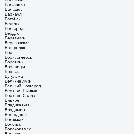
Балашиха
Балашов
Барнаул
Батайск
Бежецк
Белгород
Бердск
Березники
Березовский
Богородск
Бор
Борисоглебск
Боровичи
Бронницы
Брянск
Бугульма
Великие Луки
Великий Новгород
Верхняя Пышма
Верхняя Салда
Видное
Владикавказ
Владимир
Волгодонск
Волжский
Вологда
Волоколамск
Волосово