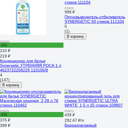
999 ₽
Пятновыводитель-отбеливатель
SYNERGETIC 50 стиков 111104
5
(1)
В корзину
-4%
210 ₽
219 ₽
Кондиционер для белья
Synergetic УТРЕННЯЯ РОСА 1 л
4623722258229 110106/8
4
(147)
В корзину
-6%
439 ₽
375 ₽
292.67 ₽/л
Биоразлагаемый
399 ₽