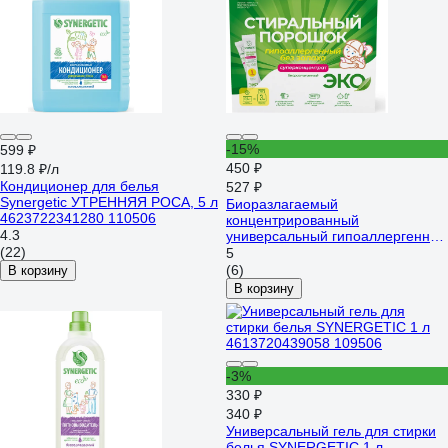
-15%
599 ₽
450 ₽
119.8 ₽/л
Кондиционер для белья
527 ₽
Synergetic УТРЕННЯЯ РОСА, 5 л
Биоразлагаемый
4623722341280 110506
концентрированный
4.3
универсальный гипоаллергенный
(22)
порошок SYNERGETIC 20 стирок
5
109003avt
(6)
В корзину
В корзину
-3%
330 ₽
340 ₽
Универсальный гель для стирки
белья SYNERGETIC 1 л