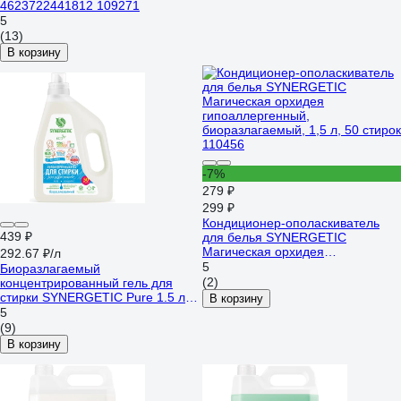
4623722441812 109271
5
(13)
В корзину
-7%
279 ₽
299 ₽
Кондиционер-ополаскиватель
439 ₽
для белья SYNERGETIC
Магическая орхидея
292.67 ₽/л
гипоаллергенный,
5
Биоразлагаемый
биоразлагаемый, 1,5 л, 50 стирок
(2)
концентрированный гель для
110456
стирки SYNERGETIC Pure 1.5 л
В корзину
109806
5
(9)
В корзину