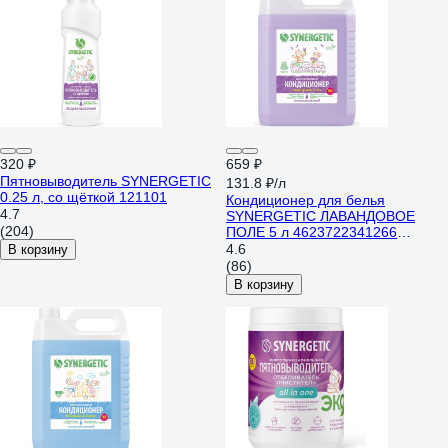
320 ₽
659 ₽
Пятновыводитель SYNERGETIC
131.8 ₽/л
0.25 л, со щёткой 121101
Кондиционер для белья
4.7
SYNERGETIC ЛАВАНДОВОЕ
(204)
ПОЛЕ 5 л 4623722341266
110504
4.6
В корзину
(86)
В корзину