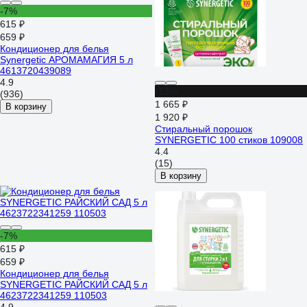
-7%
615 ₽
659 ₽
Кондиционер для белья
Synergetic АРОМАМАГИЯ 5 л
4613720439089
4.9
-13%
(936)
1 665 ₽
В корзину
1 920 ₽
Стиральный порошок
SYNERGETIC 100 стиков 109008
4.4
(15)
В корзину
-7%
615 ₽
659 ₽
Кондиционер для белья
SYNERGETIC РАЙСКИЙ САД 5 л
4623722341259 110503