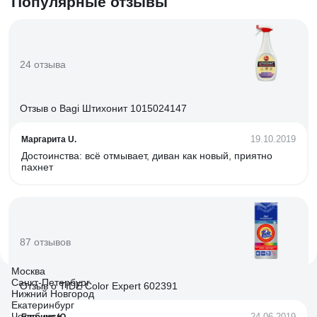
Популярные отзывы
24 отзыва
Отзыв о Bagi Штихонит 1015024147
19.10.2019
Маргарита U.
Достоинства: всё отмывает, диван как новый, приятно
пахнет
87 отзывов
Москва
Санкт-Петербург
Отзыв о TIDE Color Expert 602391
Нижний Новгород
Екатеринбург
Челябинск
24.06.2019
Евгения Ю.