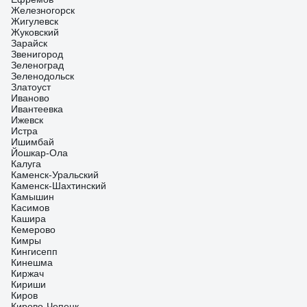
Железногорск
Жигулевск
Жуковский
Зарайск
Звенигород
Зеленоград
Зеленодольск
Златоуст
Иваново
Ивантеевка
Ижевск
Истра
Ишимбай
Йошкар-Ола
Калуга
Каменск-Уральский
Каменск-Шахтинский
Камышин
Касимов
Кашира
Кемерово
Кимры
Кингисепп
Кинешма
Киржач
Кириши
Киров
Кирово-Чепецк