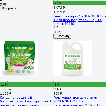
4.9
-19%
(53)
1 073 ₽
В корзину
1 319 ₽
Гель для стирки SYNERGETIC 2 в
1 c пятновыводителем 5 л, 165
стирок 109804
4.7
(148)
В корзину
-11%
-9%
1 029 ₽
900 ₽
1 155 ₽
989 ₽
Концентрированный
Гель-концентрат для стирки
биоразлагаемый универсальный
SYNERGETIC 2в1 с
гипоаллергенный порошок
пятновыводителем, 3.75 л, 125