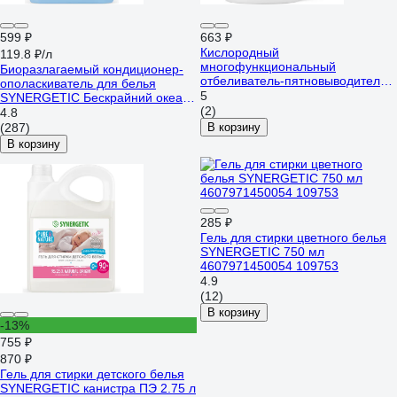
599 ₽
663 ₽
Кислородный
119.8 ₽/л
многофункциональный
Биоразлагаемый кондиционер-
отбеливатель-пятновыводитель
ополаскиватель для белья
для тканей и поверхностей
5
SYNERGETIC Бескрайний океан
SYNERGETIC 900 г 121103
(2)
5 л 110460
4.8
(287)
В корзину
В корзину
285 ₽
Гель для стирки цветного белья
SYNERGETIC 750 мл
4607971450054 109753
4.9
(12)
В корзину
-13%
755 ₽
870 ₽
Гель для стирки детского белья
SYNERGETIC канистра ПЭ 2.75 л