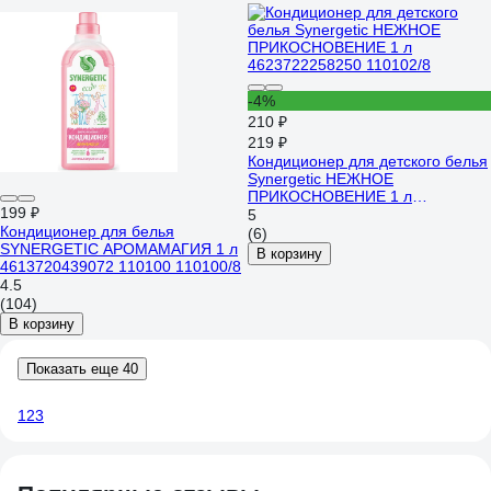
-4%
210 ₽
219 ₽
Кондиционер для детского белья
Synergetic НЕЖНОЕ
ПРИКОСНОВЕНИЕ 1 л
199 ₽
4623722258250 110102/8
5
Кондиционер для белья
(6)
SYNERGETIC АРОМАМАГИЯ 1 л
В корзину
4613720439072 110100 110100/8
4.5
(104)
В корзину
Показать еще 40
1
2
3