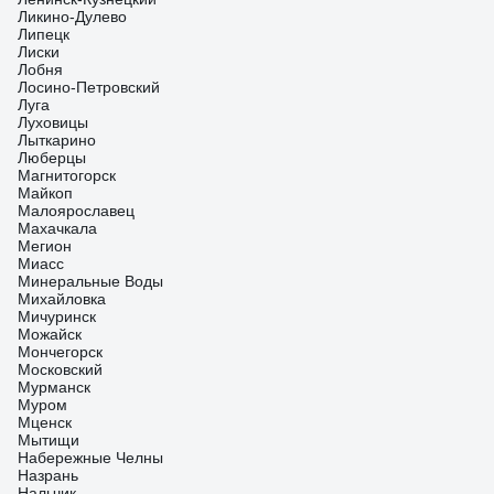
Ликино-Дулево
Липецк
Лиски
Лобня
Лосино-Петровский
Луга
Луховицы
Лыткарино
Люберцы
Магнитогорск
Майкоп
Малоярославец
Махачкала
Мегион
Миасс
Минеральные Воды
Михайловка
Мичуринск
Можайск
Мончегорск
Московский
Мурманск
Муром
Мценск
Мытищи
Набережные Челны
Назрань
Нальчик