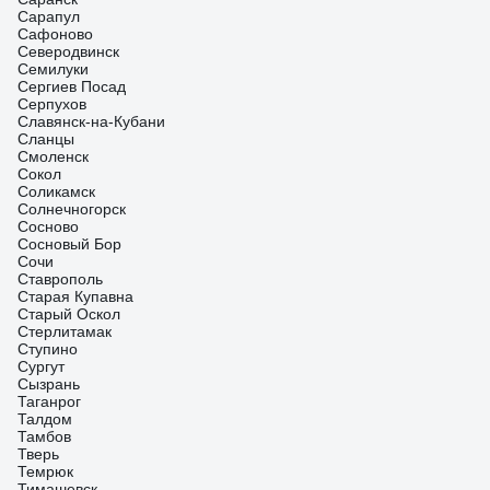
Сарапул
Сафоново
Северодвинск
Семилуки
Сергиев Посад
Серпухов
Славянск-на-Кубани
Сланцы
Смоленск
Сокол
Соликамск
Солнечногорск
Сосново
Сосновый Бор
Сочи
Ставрополь
Старая Купавна
Старый Оскол
Стерлитамак
Ступино
Сургут
Сызрань
Таганрог
Талдом
Тамбов
Тверь
Темрюк
Тимашевск