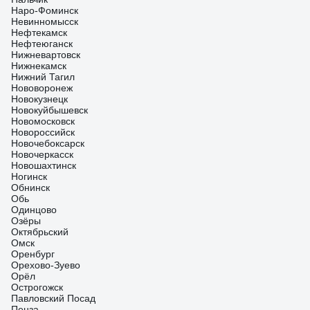
Наро-Фоминск
Невинномысск
Нефтекамск
Нефтеюганск
Нижневартовск
Нижнекамск
Нижний Тагил
Нововоронеж
Новокузнецк
Новокуйбышевск
Новомосковск
Новороссийск
Новочебоксарск
Новочеркасск
Новошахтинск
Ногинск
Обнинск
Обь
Одинцово
Озёры
Октябрьский
Омск
Оренбург
Орехово-Зуево
Орёл
Острогожск
Павловский Посад
Пенза