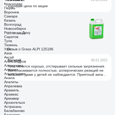
Краснодар
хорошая цена по акции
Пермь
Воронеж
Самара
Казань
Волгоград
Новосибирск
Ростов-на-Дону
26 отзывов
Саратов
Тула
Тюмень
Уфа
Отзыв о Grass ALPI 125186
Азов
Аксай
30.01.2023
Василий
Александров
Алексеевка
Гель пенится хорошо, отстирывает сильные загрязнения.
Алексин
Выполаскивается полностью, аллергических реакций не
Альметьевск
вызывает даже у детей не наблюдается. Приятный запах
Анапа
не резкий, после стирки вещи мягкие, пахнут свежестью.
Апатиты
Апрелевка
Арамиль
Арзамас
Армавир
Архангельск
Астрахань
Балабаново
Балаково