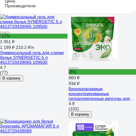
Цена
Производители
-12%
1 051 ₽
1 199 ₽
210.2 ₽/л
Универсальный гель для стирки
белья SYNERGETIC 5 л
4613720439065 109500
4.7
-8%
(77)
860 ₽
В корзину
934 ₽
Биоразлагаемые
концентрированные
гипоаллергенные капсулы для
стирки SYNERGETIC COLOR 60
4.8
шт 109816
(102)
В корзину