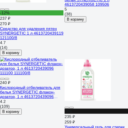
4613720439058 109506
5
-12%
(38)
237 ₽
В корзину
270 ₽
Средство для удаления пятен
SYNERGETIC 1 л 4613720439119
121100/8
4.7
(14)
В корзину
240 ₽
Кислородный отбеливатель для
белья SYNERGETIC флакон-
дозатор, 1 л 4613720439096
111100 111100/8
4.2
(109)
-9%
В корзину
235 ₽
259 ₽
Универсальный гель для стирки